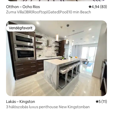
Otthon – Ocho Rios
Átlagos érték
4,94 (83)
Zuma Villa|3BR|Rooftop|Gated|Pool|10 min Beach
Vendégfavorit
Vendégfavorit
Lakás – Kingston
Átlagos é
5 (11)
3 hálószobás luxus penthouse New Kingstonban