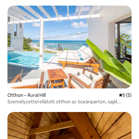
Otthon – Rural Hill
Átlagos é
5 (5)
Személyzettel ellátott otthon az óceánparton, saját
medencével és strandhoz való hozzáféréssel