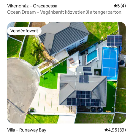
Víkendház – Oracabessa
Átlagos é
5 (4)
Ocean Dream – Vegánbarát közvetlenül a tengerparton.
Vendégfavorit
Vendégfavorit
Villa – Runaway Bay
Átlagos érték
4,95 (39)