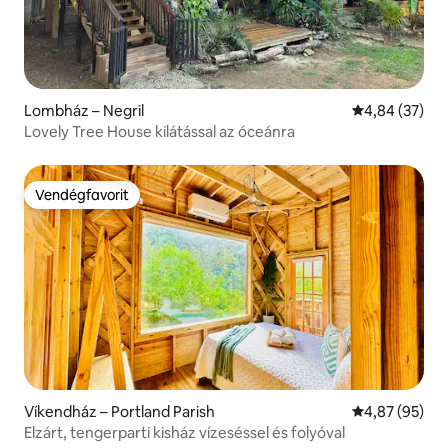
Lombház – Negril
Átlagos érték
4,84 (37)
Lovely Tree House kilátással az óceánra
Vendégfavorit
Vendégfavorit
Víkendház – Portland Parish
Átlagos érték
4,87 (95)
Elzárt, tengerparti kisház vízeséssel és folyóval