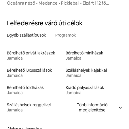
Óceánra néző • Medence • Pickleball • Elzárt | 12 fő
részére
Felfedezésre váró úti célok
Egyéb szállástípusok
Programok
Bérelhető privát lakrészek
Bérelhető miniházak
Jamaica
Jamaica
Bérelhető luxusszállások
Szálláshelyek kajakkal
Jamaica
Jamaica
Bérelhető földházak
Kiadó pályaszállások
Jamaica
Jamaica
Szálláshelyek reggelivel
Több információ
Jamaica
megjelenítése