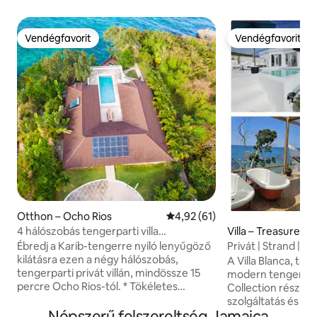
Vendégfavorit
Vendégfavorit
Vendégfavorit
Vendégfavorit
Otthon – Ocho Rios
Átlagos értékelés: 5/4,92, 61 
4,92 (61)
4 hálószobás tengerparti villa
Villa – Treasure B
medencével és séfszolgáltatással Ocho
Ébredj a Karib-tengerre nyíló lenyűgöző
Privát | Strand | M
Rios közelében
kilátásra ezen a négy hálószobás,
Kulináris kiruccan
A Villa Blanca, tág
tengerparti privát villán, mindössze 15
modern tengerparti
percre Ocho Rios-tól. * Tökéletes
Collection része –
családok és csoportok számára, saját
szolgáltatás és a p
fürdőszobás hálószobákkal, privát
Népszerű felszereltség Jamaica
gondosan összevá