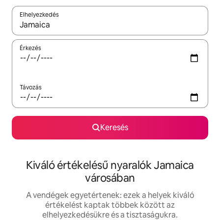
Elhelyezkedés
Az eredmények között a felfelé és a lefelé nyíllal navigálhatsz, 
Érkezés
Távozás
Keresés
Kiváló értékelésű nyaralók Jamaica
városában
A vendégek egyetértenek: ezek a helyek kiváló
értékelést kaptak többek között az
elhelyezkedésükre és a tisztaságukra.