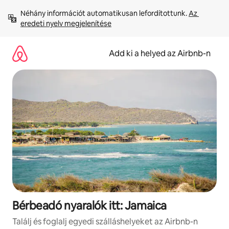
Ugrás
Néhány információt automatikusan lefordítottunk. 
Az 
a
eredeti nyelv megjelenítése
tartalomra
Add ki a helyed az Airbnb-n
Bérbeadó nyaralók itt: Jamaica
Találj és foglalj egyedi szálláshelyeket az Airbnb-n