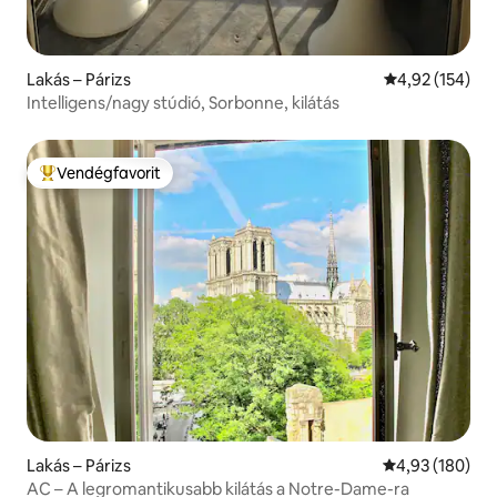
Lakás – Párizs
Átlagos értéke
4,92 (154)
Intelligens/nagy stúdió, Sorbonne, kilátás
Vendégfavorit
Kiemelt vendégfavorit
Lakás – Párizs
Átlagos értéke
4,93 (180)
AC – A legromantikusabb kilátás a Notre-Dame-ra