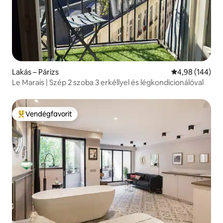
Lakás – Párizs
Átlagos értéke
4,98 (144)
Le Marais | Szép 2 szoba 3 erkéllyel és légkondicionálóval
Vendégfavorit
Kiemelt vendégfavorit