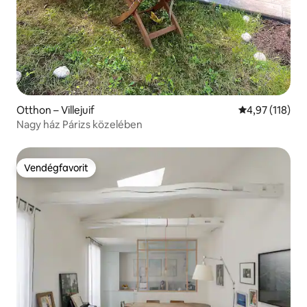
Otthon – Villejuif
Átlagos értéke
4,97 (118)
Nagy ház Párizs közelében
Vendégfavorit
Vendégfavorit