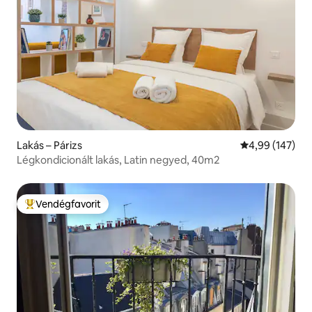
Lakás – Párizs
Átlagos értéke
4,99 (147)
Légkondicionált lakás, Latin negyed, 40m2
Vendégfavorit
Kiemelt vendégfavorit