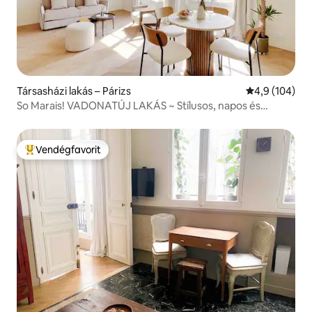
Társasházi lakás – Párizs
Átlagos érték
4,9 (104)
So Marais! VADONATÚJ LAKÁS ~ Stílusos, napos és
kényelmes
Vendégfavorit
Kiemelt vendégfavorit