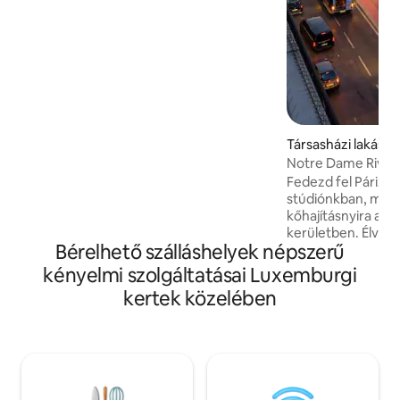
aki szintén 20 méterrel arrébb lakott.
Található egy kis utcában, csendes, de
mindenhez közel, 6 perc sétára a RER
közvetlenül a repülőterekre vagy
Versailles, 50 méterre a metrótól, és
csak 100 méterre a Notre-Dame. Covid:
a házigazdák és a takarítónő be van oltva
a Pfizerrel.
Társasházi lakás – 
Notre Dame River 
Fedezd fel Párizs 
stúdiónkban, min
kőhajításnyira a N
kerületben. Élvezd 
Bérelhető szálláshelyek népszerű
kilátást a katedrál
amely egy 1800-as
kényelmi szolgáltatásai Luxemburgi
épület 6. emeletén 
kertek közelében
A szálláshelyen pr
közös WC-k találha
érdekében. Élvezd
lépcsők báját, ame
könnyű utazók szám
fedezd fel a közeli