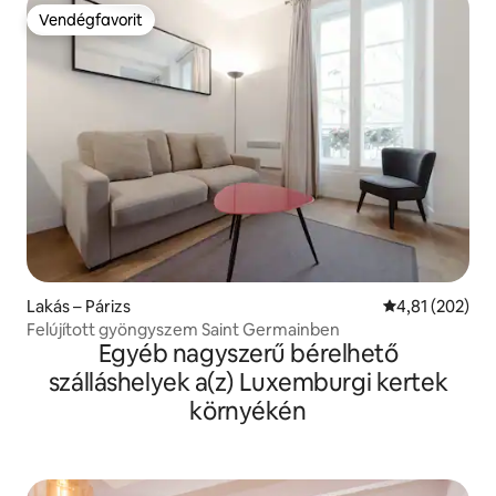
Vendégfavorit
Vendégfavorit
Lakás – Párizs
Átlagos értéke
4,81 (202)
Felújított gyöngyszem Saint Germainben
Egyéb nagyszerű bérelhető
szálláshelyek a(z) Luxemburgi kertek
környékén