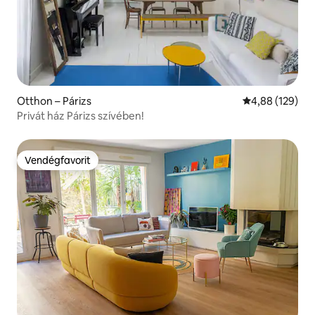
Otthon – Párizs
Átlagos értéke
4,88 (129)
Privát ház Párizs szívében!
Vendégfavorit
Vendégfavorit