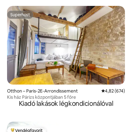
Superhost
Superhost
Otthon – Paris-2E-Arrondissement
Átlagos értéke
4,82 (674)
Kis ház Párizs központjában 5 főre
Kiadó lakások légkondicionálóval
Vendégfavorit