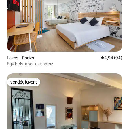
Lakás – Párizs
Átlagos érték
4,94 (94)
Egy hely, ahol lazíthatsz
Vendégfavorit
Vendégfavorit