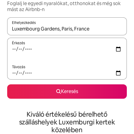
Foglalj le egyedi nyaralókat, otthonokat és még sok
mást az Airbnb-n
Elhelyezkedés
Az eredmények között a felfelé és a lefelé nyíllal navigálhatsz, 
Érkezés
Távozás
Keresés
Kiváló értékelésű bérelhető
szálláshelyek Luxemburgi kertek
közelében