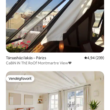
Társasházi lakás – Párizs
Átlagos értéke
4,94 (239)
CaBiN iN ThE RoOf Montmartre View♥
Vendégfavorit
Vendégfavorit