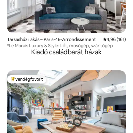
Társasházi lakás – Paris-4E-Arrondissement
Átlagos értéke
4,96 (161)
*Le Marais Luxury & Style: Lift, mosógép, szárítógép
Kiadó családbarát házak
Vendégfavorit
Kiemelt vendégfavorit