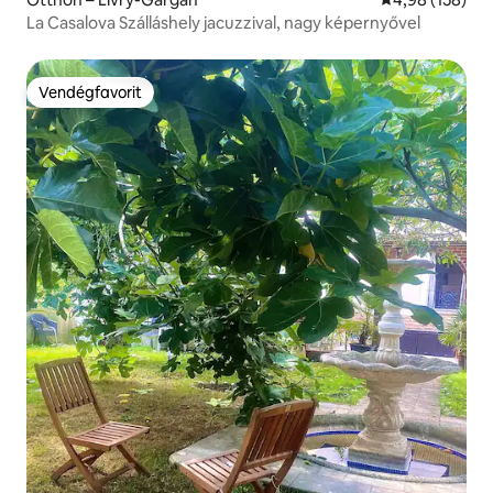
La Casalova Szálláshely jacuzzival, nagy képernyővel
Vendégfavorit
Vendégfavorit