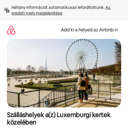
Ugrás
Néhány információt automatikusan lefordítottunk. 
Az 
a
eredeti nyelv megjelenítése
tartalomra
Add ki a helyed az Airbnb-n
Szálláshelyek a(z) Luxemburgi kertek
közelében