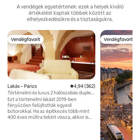
A vendégek egyetértenek: ezek a helyek kiváló
értékelést kaptak többek között az
elhelyezkedésükre és a tisztaságukra.
Vendégfavorit
Vendégfavorit
Vendégfavorit
Vendégfavorit
Lakás – Párizs
Átlagos értékelés: 5/4,94, 362 
4,94 (362)
Történelmi és luxus 2 hálószobás duplex
– Notre Dame
Ezt a történelmi lakást 2019-ben
fényűzően felújították egyedi
bútorokkal. Ha az építkezés több mint
400 éves múltra tekint vissza, akkor is
addig egy híres volt miniszter,
parlamenti képviselő és Mitterrand elnök
kampányfőnökének a rezidenciája volt,