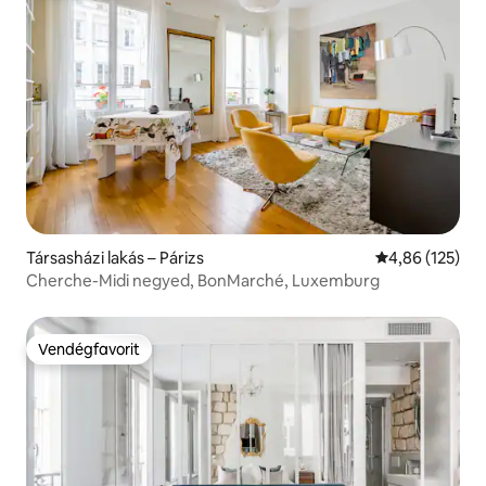
Társasházi lakás – Párizs
Átlagos értéke
4,86 (125)
Cherche-Midi negyed, BonMarché, Luxemburg
Vendégfavorit
Vendégfavorit