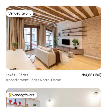
Vendégfavorit
Vendégfavorit
Lakás – Párizs
Átlagos értéke
4,88 (186)
Appartement Párizs Notre-Dame
Vendégfavorit
Kiemelt vendégfavorit