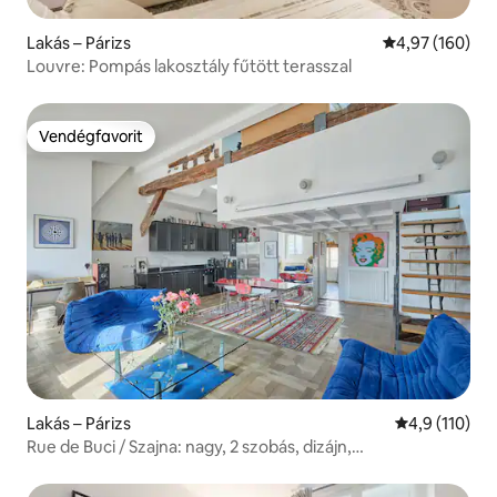
Lakás – Párizs
Átlagos értéke
4,97 (160)
Louvre: Pompás lakosztály fűtött terasszal
Vendégfavorit
Vendégfavorit
Lakás – Párizs
Átlagos érték
4,9 (110)
Rue de Buci / Szajna: nagy, 2 szobás, dizájn,
légkondicionáló