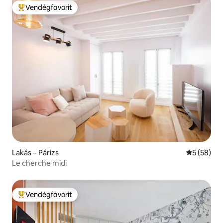
Vendégfavorit
Kiemelt vendégfavorit
Lakás – Párizs
Átlagos ér
5 (58)
Le cherche midi
Vendégfavorit
Kiemelt vendégfavorit