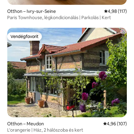
Otthon – Ivry-sur-Seine
Átlagos értéke
4,98 (117)
Paris Townhouse, légkondicionálás | Parkolás | Kert
Vendégfavorit
Vendégfavorit
Otthon – Meudon
Átlagos értéke
4,96 (107)
L'orangerie | Ház, 2 hálószoba és kert