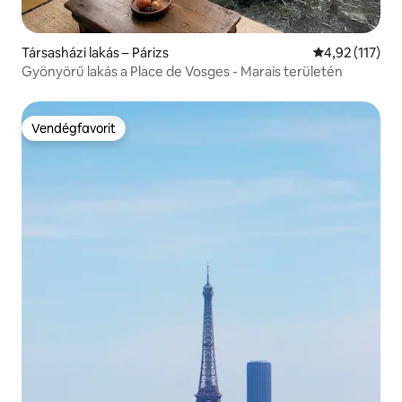
Társasházi lakás – Párizs
Átlagos értéke
4,92 (117)
Gyönyörű lakás a Place de Vosges - Marais területén
Vendégfavorit
Vendégfavorit