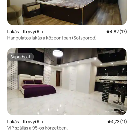
Lakás – Kryvyi Rih
Átlagos érték
4,82 (17)
Hangulatos lakás a központban (Sotsgorod)
Superhost
Superhost
Lakás – Kryvyi Rih
Átlagos érté
4,73 (11)
VIP szállás a 95-ös körzetben.