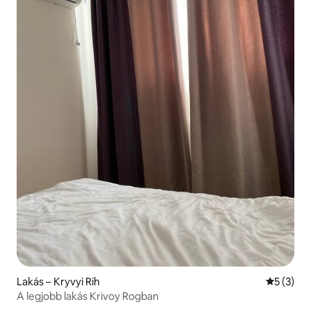
Lakás – Kryvyi Rih
Átlagos é
5 (3)
A legjobb lakás Krivoy Rogban