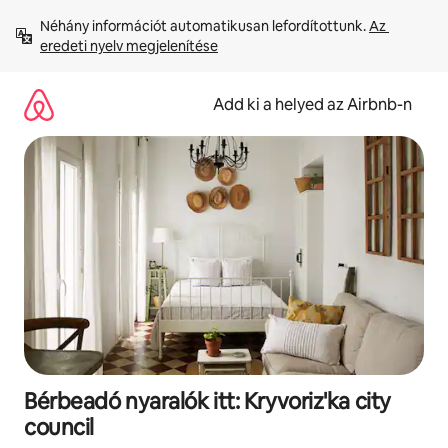
Ugrás
Néhány információt automatikusan lefordítottunk. 
Az 
a
eredeti nyelv megjelenítése
tartalomra
Add ki a helyed az Airbnb-n
Bérbeadó nyaralók itt: Kryvoriz'ka city
council