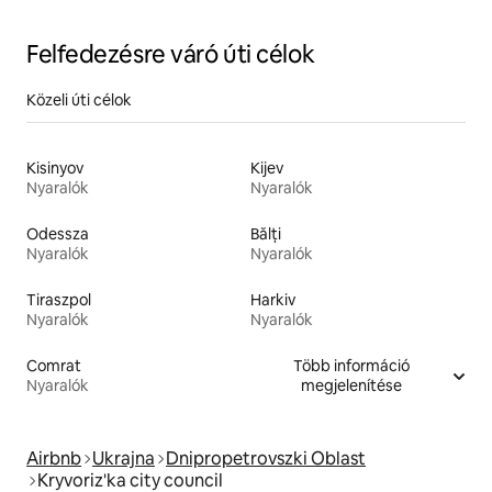
Felfedezésre váró úti célok
Közeli úti célok
Kisinyov
Kijev
Nyaralók
Nyaralók
Odessza
Bălți
Nyaralók
Nyaralók
Tiraszpol
Harkiv
Nyaralók
Nyaralók
Comrat
Több információ
Nyaralók
megjelenítése
Airbnb
Ukrajna
Dnipropetrovszki Oblast
Kryvoriz'ka city council