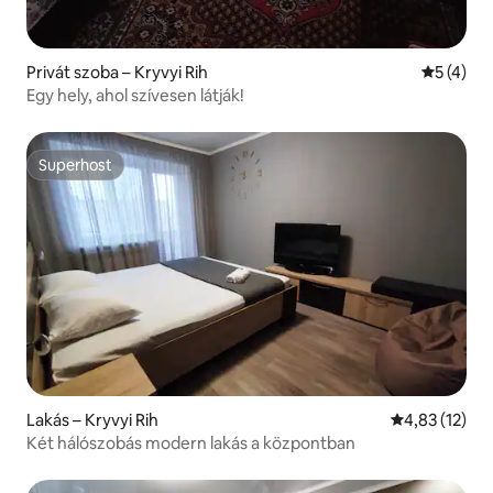
Privát szoba – Kryvyi Rih
Átlagos é
5 (4)
Egy hely, ahol szívesen látják!
Superhost
Superhost
Lakás – Kryvyi Rih
Átlagos érték
4,83 (12)
Két hálószobás modern lakás a központban