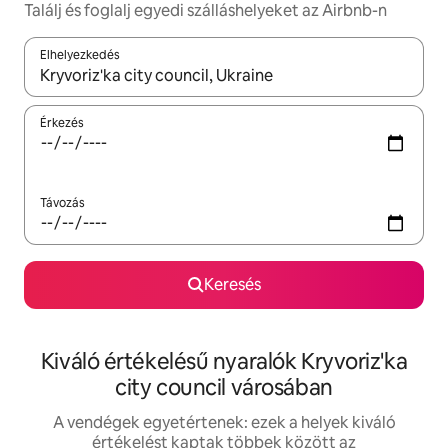
Találj és foglalj egyedi szálláshelyeket az Airbnb-n
Elhelyezkedés
Az eredmények között a felfelé és a lefelé nyíllal navigálhatsz, 
Érkezés
Távozás
Keresés
Kiváló értékelésű nyaralók Kryvoriz'ka
city council városában
A vendégek egyetértenek: ezek a helyek kiváló
értékelést kaptak többek között az