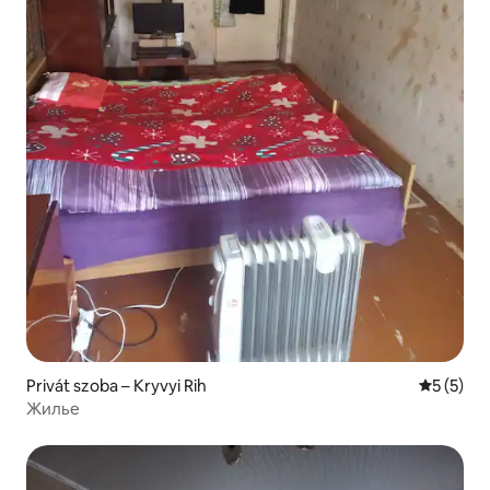
Privát szoba – Kryvyi Rih
Átlagos é
5 (5)
Жилье