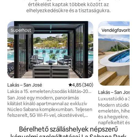
értékelést kaptak többek között az
elhelyezkedésükre és a tisztaságukra.
Superhost
Vendégfavorit
Superhost
Vendégfavorit
Lakás – San José
Átlagos értékelés: 5/4,85, 340 
4,85 (340)
Lakás a 15. emeleten/csodás kilátás•20
Lakás – San José
perc a repülőtértől+túrák
San José egy modern, panorámás
Luxusstúdió a 31.
kilátást kínáló apartmannal az exkluzív
kilátás • Légkondi
Modern stúdió a S
Núcleo Sabana komplexumban. Teljesen
emeletén, hihetetl
felszerelt, 5G Wi-Fi-vel, okostévével,
és a hegyekre. Élv
konyhával és parkolóval. Élvezd a
napfelkeltét és na
prémium kényelmi szolgáltatásokat,
Bérelhető szálláshelyek népszerű
szintről. A szállás
beleértve a medencét, az edzőtermet, a
franciaággyal, fel