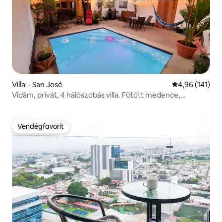
Villa – San José
Átlagos értéke
4,96 (141)
Vidám, privát, 4 hálószobás villa. Fűtött medence,
légkondicionálás
Vendégfavorit
Vendégfavorit