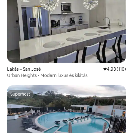
Lakás – San José
Átlagos értéke
4,93 (110)
Urban Heights • Modern luxus és kilátás
Superhost
Superhost