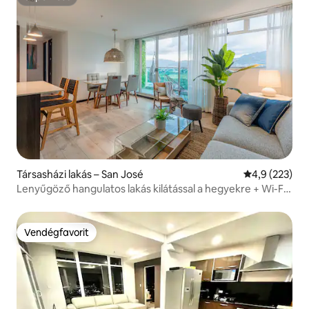
Superhost
Társasházi lakás – San José
Átlagos érték
4,9 (223)
Lenyűgöző hangulatos lakás kilátással a hegyekre + Wi-Fi
+ edzőterem
Vendégfavorit
Vendégfavorit