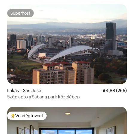
Superhost
Superhost
Lakás – San José
Átlagos értéke
4,88 (266)
Szép apto a Sabana park közelében
Vendégfavorit
Kiemelt vendégfavorit