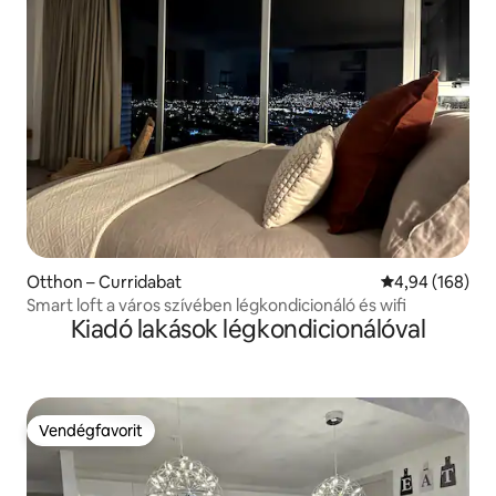
Otthon – Curridabat
Átlagos értéke
4,94 (168)
Smart loft a város szívében légkondicionáló és wifi
Kiadó lakások légkondicionálóval
Vendégfavorit
Vendégfavorit