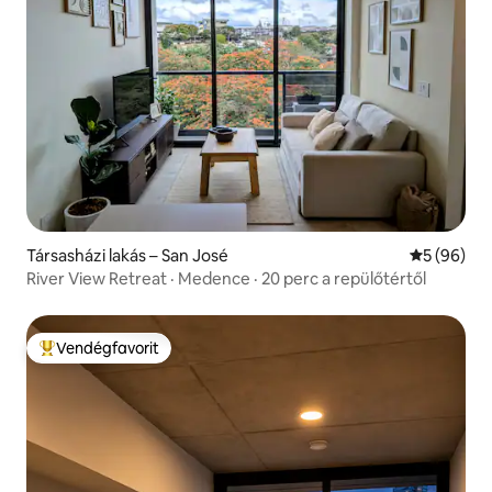
Társasházi lakás – San José
Átlagos ér
5 (96)
River View Retreat · Medence · 20 perc a repülőtértől
Vendégfavorit
Kiemelt vendégfavorit