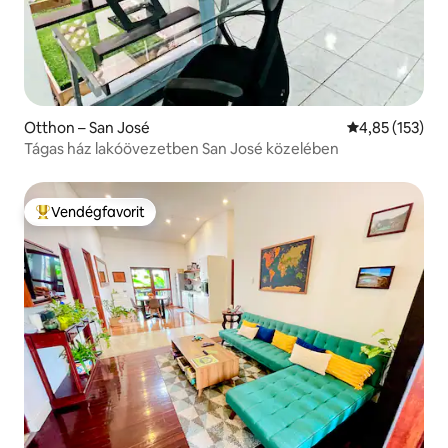
Otthon – San José
Átlagos értéke
4,85 (153)
Tágas ház lakóövezetben San José közelében
Vendégfavorit
Kiemelt vendégfavorit