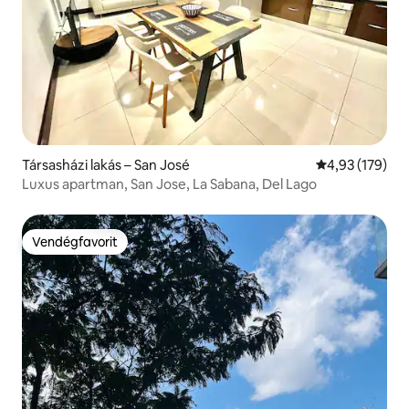
Társasházi lakás – San José
Átlagos értéke
4,93 (179)
Luxus apartman, San Jose, La Sabana, Del Lago
Vendégfavorit
Vendégfavorit