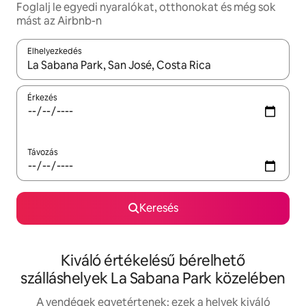
Foglalj le egyedi nyaralókat, otthonokat és még sok
mást az Airbnb-n
Elhelyezkedés
Az eredmények között a felfelé és a lefelé nyíllal navigálhatsz, 
Érkezés
Távozás
Keresés
Kiváló értékelésű bérelhető
szálláshelyek La Sabana Park közelében
A vendégek egyetértenek: ezek a helyek kiváló