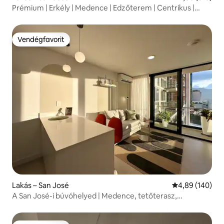
Prémium | Erkély | Medence | Edzőterem | Centrikus |
Légkondicionáló
Vendégfavorit
Vendégfavorit
Lakás – San José
Átlagos értéke
4,89 (140)
A San José-i búvóhelyed | Medence, tetőterasz,
légkondicionálás