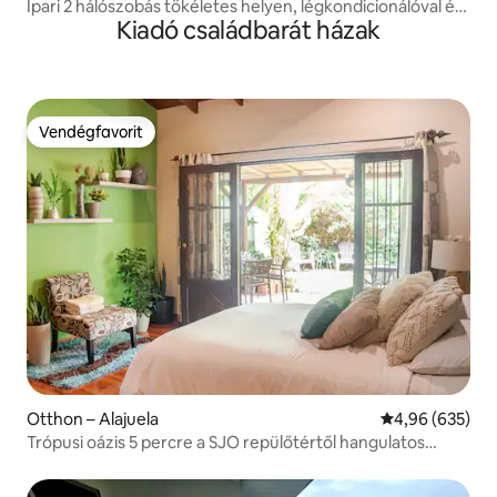
Ipari 2 hálószobás tökéletes helyen, légkondicionálóval és
Kiadó családbarát házak
naplementére néző kilátással
Vendégfavorit
Vendégfavorit
Otthon – Alajuela
Átlagos értéke
4,96 (635)
Trópusi oázis 5 percre a SJO repülőtértől hangulatos
terasszal