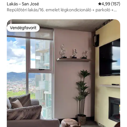
Lakás – San José
Átlagos értéke
4,99 (157)
Repülőtéri lakás/16. emelet légkondicionáló + parkoló +
kilátás a tetőről + túrák
Vendégfavorit
Vendégfavorit