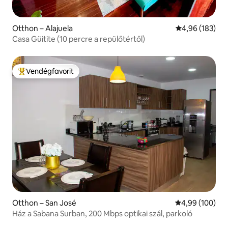
Otthon – Alajuela
Átlagos értéke
4,96 (183)
Casa Güitite (10 percre a repülőtértől)
Vendégfavorit
Kiemelt vendégfavorit
Otthon – San José
Átlagos értéke
4,99 (100)
Ház a Sabana Surban, 200 Mbps optikai szál, parkoló