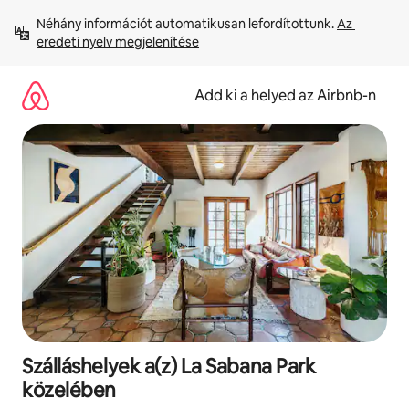
Ugrás
Néhány információt automatikusan lefordítottunk. 
Az 
a
eredeti nyelv megjelenítése
tartalomra
Add ki a helyed az Airbnb-n
Szálláshelyek a(z) La Sabana Park
közelében