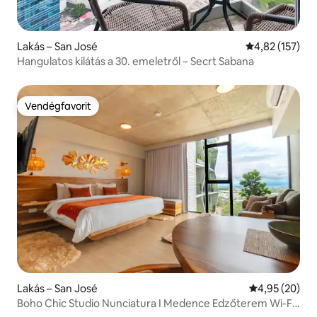
Lakás – San José
Átlagos értéke
4,82 (157)
Hangulatos kilátás a 30. emeletről – Secrt Sabana
Vendégfavorit
Vendégfavorit
Lakás – San José
Átlagos érték
4,95 (20)
Boho Chic Studio Nunciatura I Medence Edzőterem Wi-Fi I
Nova