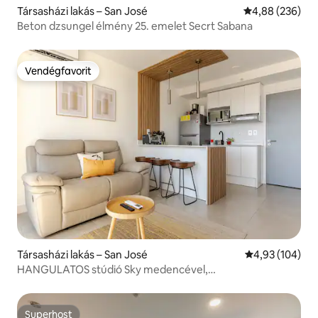
Társasházi lakás – San José
Átlagos értéke
4,88 (236)
Beton dzsungel élmény 25. emelet Secrt Sabana
Vendégfavorit
Vendégfavorit
Társasházi lakás – San José
Átlagos értéke
4,93 (104)
HANGULATOS stúdió Sky medencével,
légkondicionálóval, WI-FI-VEL és EDZŐTEREMMEL
Superhost