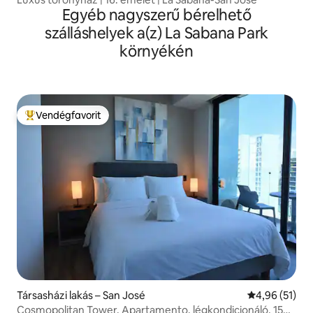
Egyéb nagyszerű bérelhető
szálláshelyek a(z) La Sabana Park
környékén
Vendégfavorit
Kiemelt vendégfavorit
Társasházi lakás – San José
Átlagos érték
4,96 (51)
Cosmopolitan Tower, Apartamento, légkondicionáló, 15