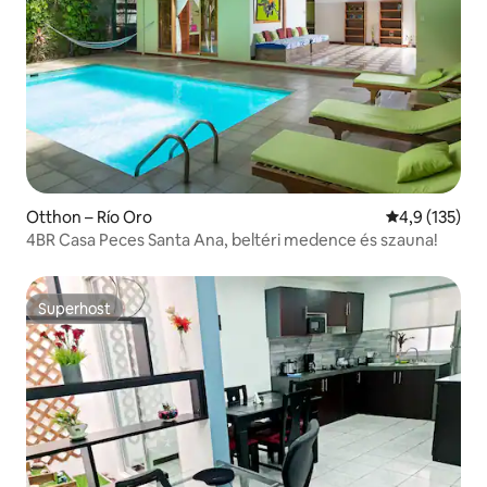
Otthon – Río Oro
Átlagos érték
4,9 (135)
4BR Casa Peces Santa Ana, beltéri medence és szauna!
Superhost
Superhost