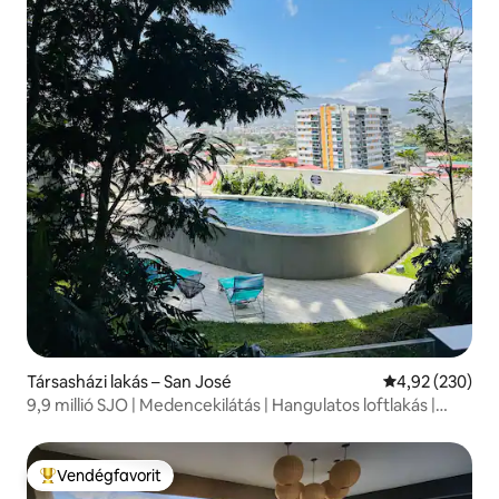
Társasházi lakás – San José
Átlagos értéke
4,92 (230)
9,9 millió SJO | Medencekilátás | Hangulatos loftlakás |
Parkolás
Vendégfavorit
Kiemelt vendégfavorit