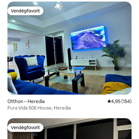
Vendégfavorit
Vendégfavorit
Otthon – Heredia
Átlagos értéke
4,95 (154)
Pura Vida 506 House, Heredia
Vendégfavorit
Vendégfavorit