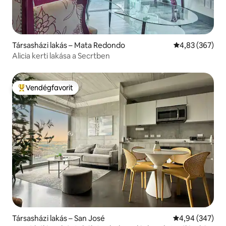
Társasházi lakás – Mata Redondo
Átlagos értéke
4,83 (367)
Alicia kerti lakása a Secrtben
Vendégfavorit
Kiemelt vendégfavorit
Társasházi lakás – San José
Átlagos értéke
4,94 (347)