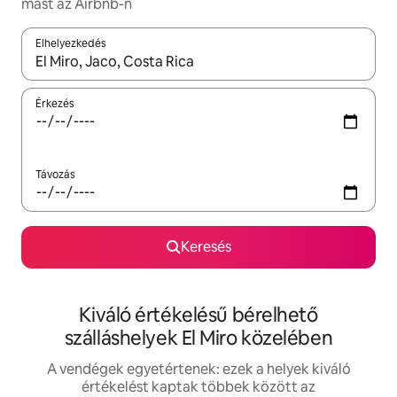
mást az Airbnb-n
Elhelyezkedés
Az eredmények között a felfelé és a lefelé nyíllal navigálhatsz, 
Érkezés
Távozás
Keresés
Kiváló értékelésű bérelhető
szálláshelyek El Miro közelében
A vendégek egyetértenek: ezek a helyek kiváló
értékelést kaptak többek között az