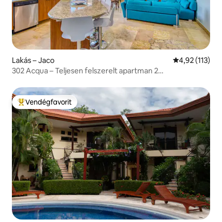
Lakás – Jaco
Átlagos értéke
4,92 (113)
302 Acqua – Teljesen felszerelt apartman 2
hálószobával/2 fürdőszobával
Vendégfavorit
Kiemelt vendégfavorit