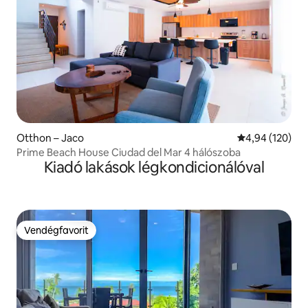
Otthon – Jaco
Átlagos értéke
4,94 (120)
Prime Beach House Ciudad del Mar 4 hálószoba
Kiadó lakások légkondicionálóval
Vendégfavorit
Vendégfavorit