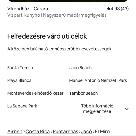
Víkendház – Carara
Átlagos érték
4,98 (43)
Vízparti kunyhó | Nagyszerű madármegfigyelés
Felfedezésre váró úti célok
A közelben található legnépszerűbb nevezetességek
Santa Teresa
Jaco Beach
Playa Blanca
Manuel Antonio Nemzeti Park
Monteverde Felhőerdő Rezervátum
Tambor Beach
La Sabana Park
Több információ
megjelenítése
Airbnb
Costa Rica
Puntarenas
Jacó
El Miro