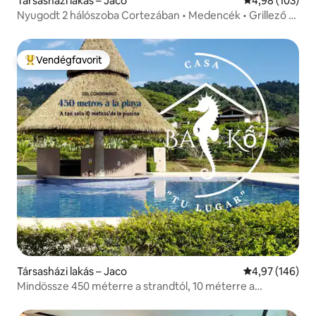
Társasházi lakás – Jaco
Átlagos értéke
4,98 (103)
Nyugodt 2 hálószoba Cortezában • Medencék • Grillező •
Sétálható
Vendégfavorit
Kiemelt vendégfavorit
Társasházi lakás – Jaco
Átlagos értéke
4,97 (146)
Mindössze 450 méterre a strandtól, 10 méterre a
medencétől