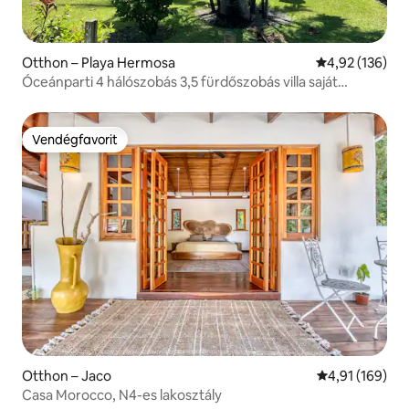
Otthon – Playa Hermosa
Átlagos értéke
4,92 (136)
Óceánparti 4 hálószobás 3,5 fürdőszobás villa saját
medencével
Vendégfavorit
Vendégfavorit
Otthon – Jaco
Átlagos értéke
4,91 (169)
Casa Morocco, N4-es lakosztály