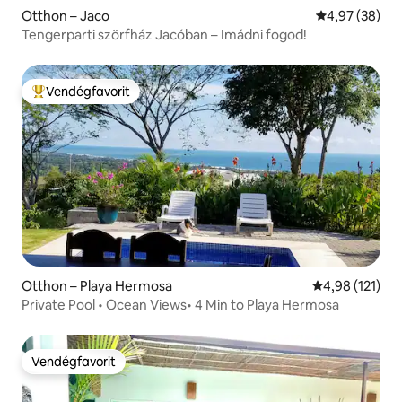
Otthon – Jaco
Átlagos érték
4,97 (38)
Tengerparti szörfház Jacóban – Imádni fogod!
Vendégfavorit
Kiemelt vendégfavorit
Otthon – Playa Hermosa
Átlagos értéke
4,98 (121)
Private Pool • Ocean Views• 4 Min to Playa Hermosa
Vendégfavorit
Vendégfavorit