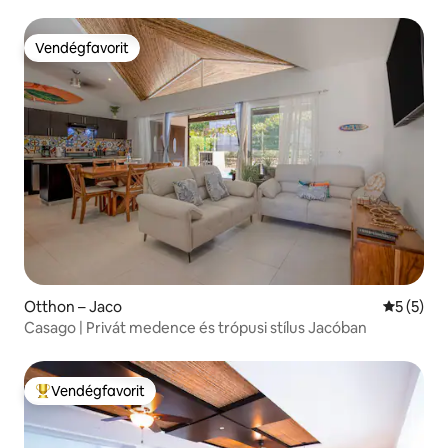
Vendégfavorit
Vendégfavorit
Otthon – Jaco
Átlagos é
5 (5)
Casago | Privát medence és trópusi stílus Jacóban
Vendégfavorit
Kiemelt vendégfavorit