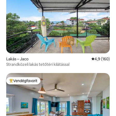
Lakás – Jaco
Átlagos érték
4,9 (160)
Strandközeli lakás tetőtéri kilátással
Vendégfavorit
Kiemelt vendégfavorit