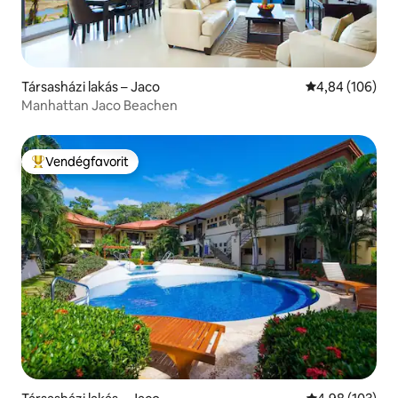
Társasházi lakás – Jaco
Átlagos értéke
4,84 (106)
Manhattan Jaco Beachen
Vendégfavorit
Kiemelt vendégfavorit