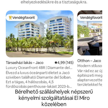
elhelyezkedésükre és a tisztaságukra.
Vendégfavorit
Vendégfavorit
Kiemelt vendégfavorit
Vendégfavorit
Otthon – Jaco
Társasházi lakás – Jaco
Átlagos értékelés: 5/4,99, 145 
4,99 (145)
Modern stílusos 3
Luxury Oceanfront 4BR | Diamante del
tengerparti ház s
Vár rád ez az új 
Sol
Élvezd a luxus óceánparti életet a Jacó
építészeti megoldá
szívében található Diamante del Solban.
alaptervezettel és
Ezt a tágas, 4 hálószobás, 4,5
területekkel fejlesztettek
fürdőszobás penthouse-lakást 2023-ban
méterre a strandtó
Bérelhető szálláshelyek népszerű
újították fel új csempével, felújított
három hálószobáva
konyhával, megújított fürdőszobákkal és
kényelmi szolgáltatásai El Miro
amelyek egyedi és
friss festéssel. A kilencedik emeleten
Costa Rica-i kézmű
közelében
található szállásról panorámás kilátás
egyedi és egyedi 