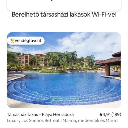
Bérelhető társasházi lakások Wi-Fi-vel
Vendégfavorit
Kiemelt vendégfavorit
Társasházi lakás – Playa Herradura
Átlagos értéke
4,91 (189)
Luxury Los Sueños Retreat | Marina, medencék és Marlin