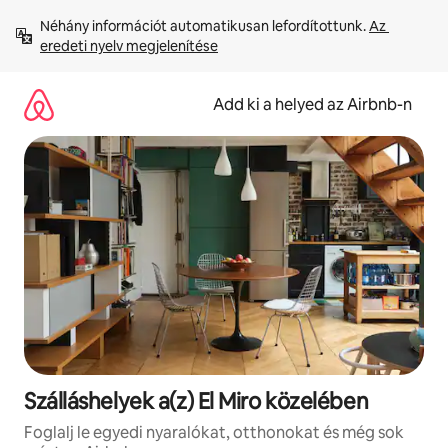
Ugrás
Néhány információt automatikusan lefordítottunk. 
Az 
a
eredeti nyelv megjelenítése
tartalomra
Add ki a helyed az Airbnb-n
Szálláshelyek a(z) El Miro közelében
Foglalj le egyedi nyaralókat, otthonokat és még sok