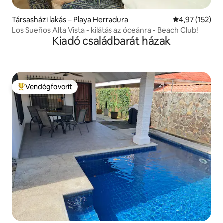
Társasházi lakás – Playa Herradura
Átlagos értéke
4,97 (152)
Los Sueños Alta Vista - kilátás az óceánra - Beach Club!
Kiadó családbarát házak
Vendégfavorit
Kiemelt vendégfavorit