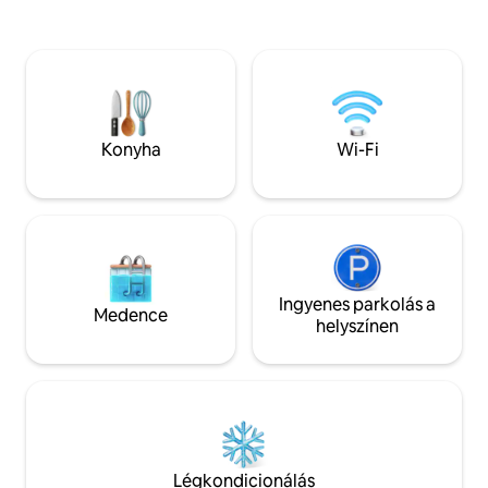
nyílik az óceánra, három erkély,
rendelkeznek. Pri
biliárdasztal, grillsütő és gyors internet áll
az EGYETLEN olyan
a vendégek rendelkezésére. Közvetlen
hátsó terasza/ter
hozzáférés a strandra, óceánparti
összejövetelekhez. Ez egy z
medence és gyalogosan
közösség, amely éj
megközelíthető elhelyezkedés.
őrrel rendelkezik
Időnként előfordulhat zaj, karbantartás
fogod érezni, hogy
Konyha
Wi-Fi
vagy a közműszolgáltatás szünetelése,
biztonságban vagy
amelyekre a házigazdának nincs
Kellemes látogatá
ráhatása.
Ingyenes parkolás a
Medence
helyszínen
Légkondicionálás