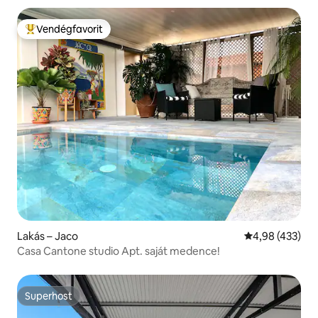
Vendégfavorit
Kiemelt vendégfavorit
Lakás – Jaco
Átlagos értéke
4,98 (433)
Casa Cantone studio Apt. saját medence!
Superhost
Superhost