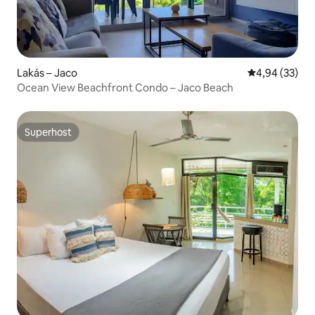
Lakás – Jaco
Átlagos érték
4,94 (33)
Ocean View Beachfront Condo – Jaco Beach
Superhost
Superhost