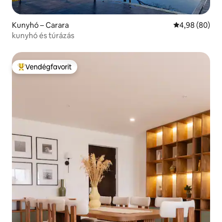
Kunyhó – Carara
Átlagos érték
4,98 (80)
kunyhó és túrázás
Vendégfavorit
Kiemelt vendégfavorit