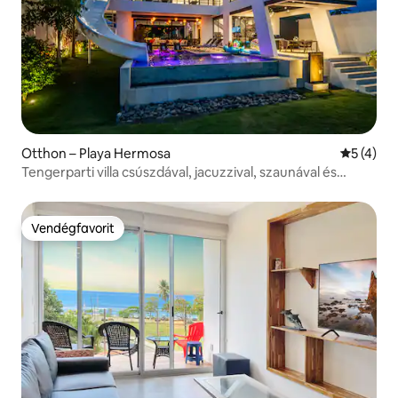
Otthon – Playa Hermosa
Átlagos é
5 (4)
Tengerparti villa csúszdával, jacuzzival, szaunával és
terasszal.
Vendégfavorit
Vendégfavorit