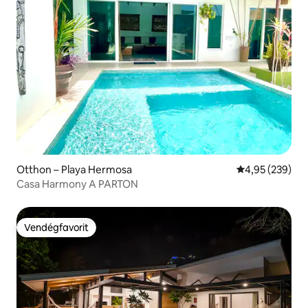
Otthon – Playa Hermosa
Átlagos értéke
4,95 (239)
Casa Harmony A PARTON
Vendégfavorit
Vendégfavorit