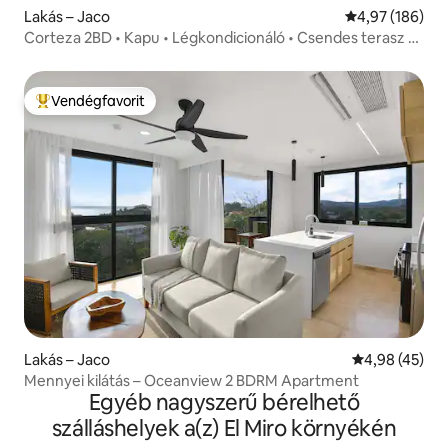
Lakás – Jaco
Átlagos értéke
4,97 (186)
Corteza 2BD • Kapu • Légkondicionáló • Csendes terasz +
medencék
Vendégfavorit
Kiemelt vendégfavorit
Lakás – Jaco
Átlagos érték
4,98 (45)
Mennyei kilátás – Oceanview 2 BDRM Apartment
Egyéb nagyszerű bérelhető
szálláshelyek a(z) El Miro környékén