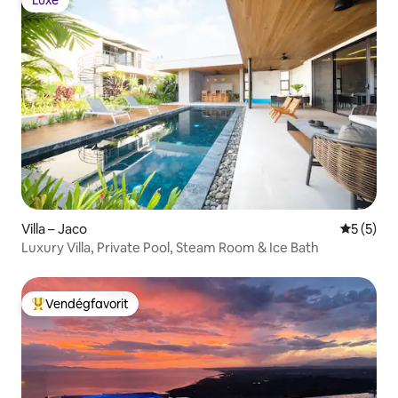
Luxe
Villa – Jaco
Átlagos é
5 (5)
Luxury Villa, Private Pool, Steam Room & Ice Bath
Vendégfavorit
Kiemelt vendégfavorit