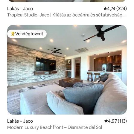
Lakás – Jaco
Átlagos értéke
4,74 (324)
Tropical Studio, Jaco | Kilátás az óceánra és sétatávolságra
a strandtól
Vendégfavorit
Kiemelt vendégfavorit
Lakás – Jaco
Átlagos értéke
4,97 (113)
Modern Luxury Beachfront – Diamante del Sol