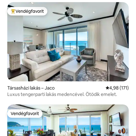
Vendégfavorit
Kiemelt vendégfavorit
Társasházi lakás – Jaco
Átlagos értéke
4,98 (171)
Luxus tengerparti lakás medencével. Ötödik emelet.
Vendégfavorit
Vendégfavorit