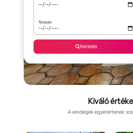
Távozás
Keresés
Kiváló érték
A vendégek egyetértenek: ezek