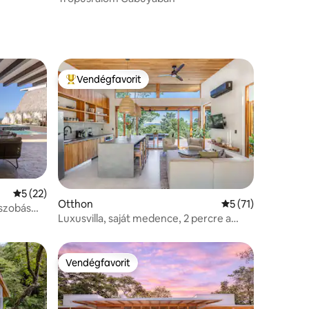
Vendégfavorit
Kiemelt vendégfavorit
Átlagos értékelés: 5/5, 22 vélemény
5 (22)
Otthon
Átlagos értékelés:
5 (71)
ószobás
Luxusvilla, saját medence, 2 percre a
strandtól
Vendégfavorit
Vendégfavorit