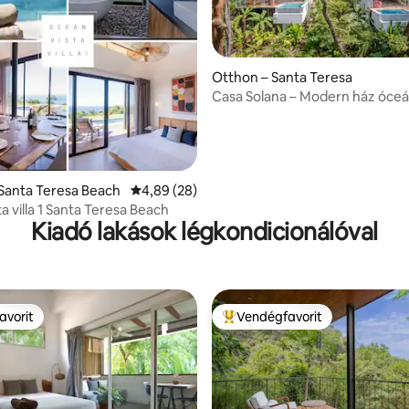
Otthon – Santa Teresa
Casa Solana – Modern ház óce
kilátással
5/5, 137 vélemény
Santa Teresa Beach
Átlagos értékelés: 5/4,89, 28 vélemény
4,89 (28)
a villa 1 Santa Teresa Beach
Kiadó lakások légkondicionálóval
avorit
Vendégfavorit
avorit
Kiemelt vendégfavorit