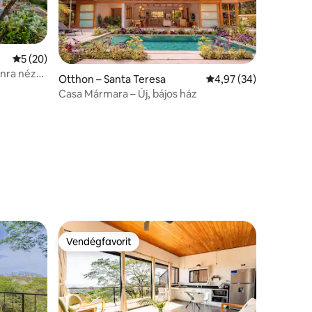
Átlagos értékelés: 5/5, 20 vélemény
5 (20)
ánra néző
Otthon – Santa Teresa
Átlagos értékelés: 5/
4,97 (34)
Casa Mármara – Új, bájos ház
Vendégfavorit
Vendégfavorit