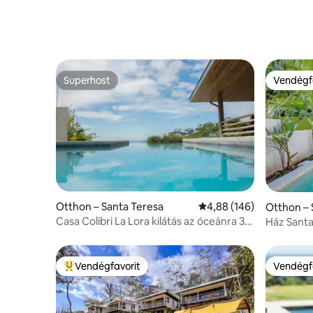
Superhost
Vendégf
Superhost
Vendégf
Otthon – Santa Teresa
Átlagos értékelés: 5/4,
4,88 (146)
Otthon – 
h
Casa Colibri La Lora kilátás az óceánra 3
Ház Santa
hálószobás villa
medencé
Vendégfavorit
Vendégf
Kiemelt vendégfavorit
Vendégf