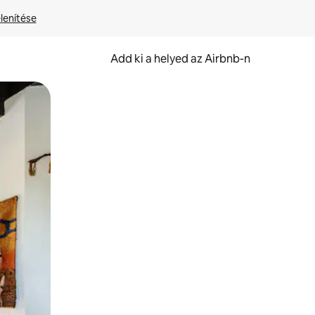
lenítése
Add ki a helyed az Airbnb-n
et.