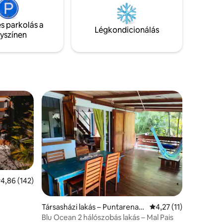
szobával
megjelenését keltik. A fák tetején álló
lamint KÉT
The Green House tökéletes hely Costa
al és
s parkolás a
Rica növény- és állatvilágának
Légkondicionálás
lyszínen
megismerésére.
tlagos értékelés: 5/4,86, 142 vélemény
4,86 (142)
Társasházi lakás – Puntarenas
Átlagos értékelés: 5/
4,27 (11)
Province
Blu Ocean 2 hálószobás lakás – Mal Pais