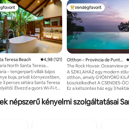
gfavorit
Vendégfavorit
vendégfavorit
Kiemelt vendégfavorit
nta Teresa Beach
Átlagos értékelés: 5/4,98, 121 vélemény
4,98 (121)
Otthon – Provincia de Punta
Á
renas
María North Santa Teresa
The Rock House: Oceanview pr
93, 107 vélemény
Villa
végtelenített medencével
aría – tengerparti villák bájos
A SZIKLAHÁZ egy modern stílu
ye buja, privát környezetben,
otthon, amely GYÖNYÖRŰ KIL
 3 perces sétára Santa Teresa
büszkélkedhet A CSENDES-Ó
lyétől. Élvezd a gyors Wi-Fi-t
Ez a kétszintes ház egy 3 hektá
, a légkondicionálást, a
domboldalon található, amelyet
, a teljesen felszerelt
dzsungel vesz körül, és nagyo
yek népszerű kényelmi szolgáltatásai S
, a sós vizű medencét, a
és NYUGODT hátteret biztosít a
ágyneműt és fürdőlepedőt,
kiruccanásodhoz. A gyönyörű
 bio, kézzel készített
beltéri/kültéri dizájnelemekkel 
 extrák közé
VÉGTELENÍTETT MEDENCÉTŐL 
 a dadaszolgáltatások, a privát
lépésre található ház tágas kon