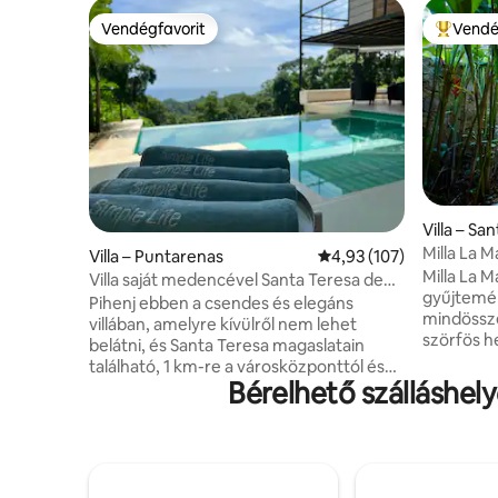
Vendégfavorit
Vendé
Vendégfavorit
Kiemelt 
Villa – Sa
Milla La 
Villa – Puntarenas
Átlagos értékelés: 5/4,
4,93 (107)
Beachside 
Milla La M
Villa saját medencével Santa Teresa de
gyűjtemén
Cobano
Pihenj ebben a csendes és elegáns
mindössze
villában, amelyre kívülről nem lehet
szörfös he
belátni, és Santa Teresa magaslatain
(500 Mbps)
található, 1 km-re a városközponttól és
takarítást
Bérelhető szálláshel
annak minden kényelmi szolgáltatásától,
konyhákat
tengerparti bárjától és éttermétől. Az
prémium 
óceánra és a naplementére nyíló kilátás
valamint a
el fog varázsolni A megközelítés
piperecikkeket. Az
lehetőleg terepjáróval vagy kéttengelyes
tartoznak
meghajtású járművel történik 4