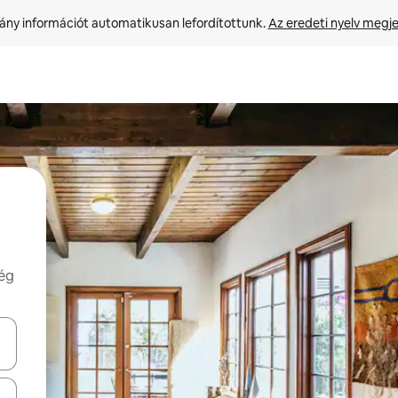
ny információt automatikusan lefordítottunk. 
Az eredeti nyelv megje
még
navigálhatsz, illetve érintő és lapozó mozdulatokkal is felfedezheted ők