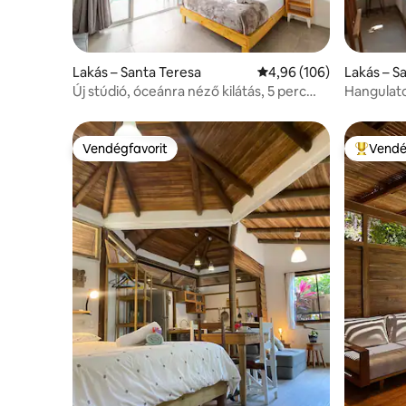
Lakás – Santa Teresa
Átlagos értékelés: 5/4,
4,96 (106)
Lakás – S
untarena
Új stúdió, óceánra néző kilátás, 5 perc
Hangulato
sétára a strandtól
Teresa str
Vendégfavorit
Vendé
Vendégfavorit
Kiemelt 