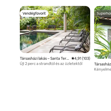
Vendégfavorit
Superho
Vendégfavorit
Superho
Társasházi lakás – Santa Tere
Átlagos értékelés: 5/4
4,91 (103)
sa Beach
Új! 2 perc a strandtól és az üzletektől
Társasház
a
Kényelme
közelében