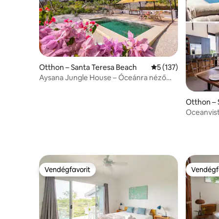
Otthon – Santa Teresa Beach
Átlagos értékelés: 
5 (137)
Aysana Jungle House – Óceánra néző
kilátás 5 percre St Teresától
Otthon – 
Oceanvist
Vendégfavorit
Vendégf
Vendégfavorit
Vendégf