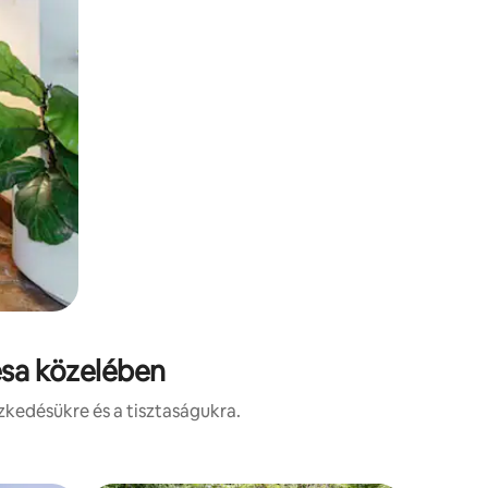
esa közelében
zkedésükre és a tisztaságukra.