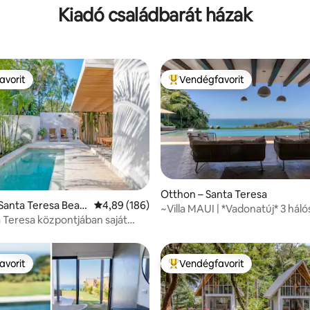
Kiadó családbarát házak
avorit
Vendégfavorit
avorit
Kiemelt vendégfavorit
Otthon – Santa Teresa
88, 146 vélemény
Santa Teresa Beac
Átlagos értékelés: 5/4,89, 186 vélemény
4,89 (186)
~Villa MAUI | *Vadonatúj* 3 hál
 Teresa központjában saját
luxus óceánra néző~
vel
avorit
Vendégfavorit
avorit
Kiemelt vendégfavorit