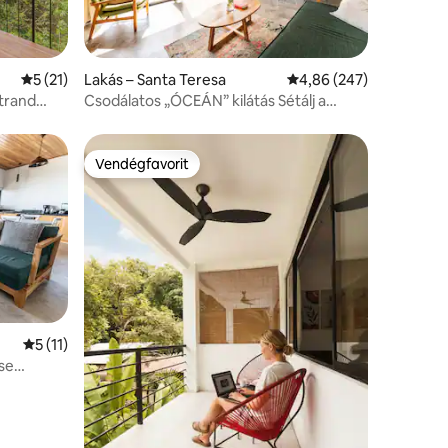
Átlagos értékelés: 5/5, 21 vélemény
5 (21)
Lakás – Santa Teresa
Átlagos értékelés: 5/4
4,86 (247)
strand
Csodálatos „ÓCEÁN” kilátás Sétálj a
látás
strandhoz *2
Vendégfavorit
Vendégfavorit
Átlagos értékelés: 5/5, 11 vélemény
5 (11)
se