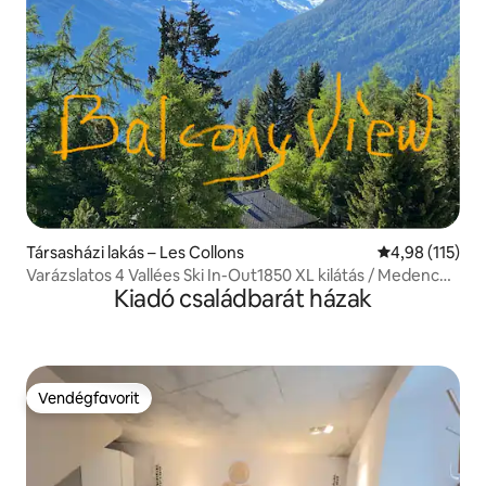
Társasházi lakás – Les Collons
Átlagos értéke
4,98 (115)
Varázslatos 4 Vallées Ski In-Out1850 XL kilátás / Medence /
Kiadó családbarát házak
Szauna
Vendégfavorit
Vendégfavorit