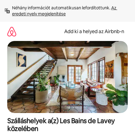
Ugrás
Néhány információt automatikusan lefordítottunk. 
Az 
a
eredeti nyelv megjelenítése
tartalomra
Add ki a helyed az Airbnb-n
Szálláshelyek a(z) Les Bains de Lavey
közelében