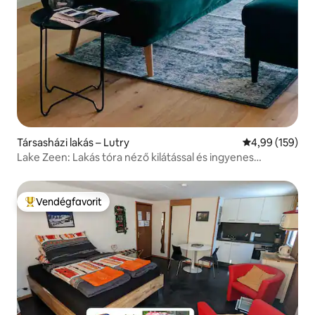
Társasházi lakás – Lutry
Átlagos értéke
4,99 (159)
Lake Zeen: Lakás tóra néző kilátással és ingyenes
parkolással
Vendégfavorit
Kiemelt vendégfavorit