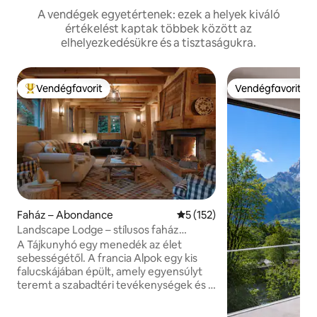
A vendégek egyetértenek: ezek a helyek kiváló
értékelést kaptak többek között az
elhelyezkedésükre és a tisztaságukra.
Vendégfavorit
Vendégfavorit
Kiemelt vendégfavorit
Vendégfavorit
Faház – Abondance
Átlagos értékelés: 5/5, 152 
5 (152)
Landscape Lodge – stílusos faház
csodálatos kilátással
A Tájkunyhó egy menedék az élet
sebességétől. A francia Alpok egy kis
falucskájában épült, amely egyensúlyt
teremt a szabadtéri tevékenységek és a
pihenés és visszavonulás között. A belső
terek elegáns, modern felületeket