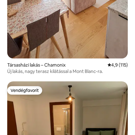
Társasházi lakás – Chamonix
Átlagos érték
4,9 (115)
Új lakás, nagy terasz kilátással a Mont Blanc-ra.
Vendégfavorit
Vendégfavorit