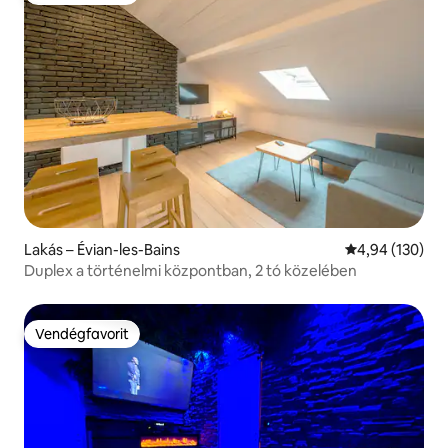
Lakás – Évian-les-Bains
Átlagos értéke
4,94 (130)
Duplex a történelmi központban, 2 tó közelében
Vendégfavorit
Vendégfavorit