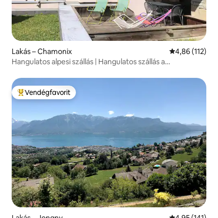
Lakás – Chamonix
Átlagos értéke
4,86 (112)
Hangulatos alpesi szállás | Hangulatos szállás a
központban
Vendégfavorit
Kiemelt vendégfavorit
Lakás – Jongny
Átlagos értéke
4,95 (141)