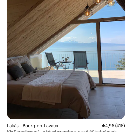
Lakás – Bourg-en-Lavaux
Átlagos értéke
4,96 (416)
Kis Paradicsom1.. a tóval szemben, a szőlőültetvények