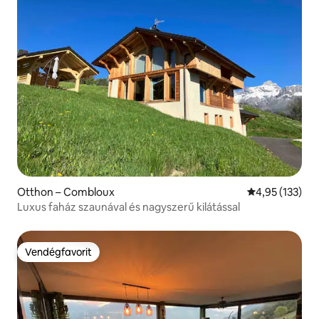
Otthon – Combloux
Átlagos értéke
4,95 (133)
Luxus faház szaunával és nagyszerű kilátással
Vendégfavorit
Vendégfavorit