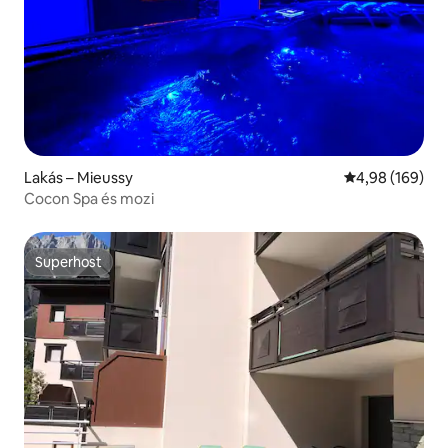
Lakás – Mieussy
Átlagos értéke
4,98 (169)
Cocon Spa és mozi
Superhost
Superhost