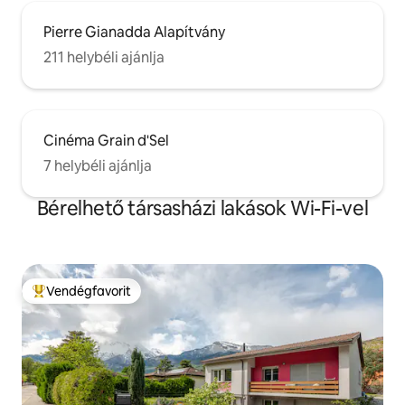
Pierre Gianadda Alapítvány
211 helybéli ajánlja
Cinéma Grain d'Sel
7 helybéli ajánlja
Bérelhető társasházi lakások Wi-Fi-vel
Vendégfavorit
Kiemelt vendégfavorit