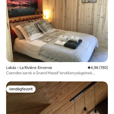
Lakás – La Rivière-Enverse
Átlagos értéke
4,96 (190)
Csendes sarok a Grand Massif tevékenységeinek
közelében
Vendégfavorit
Vendégfavorit