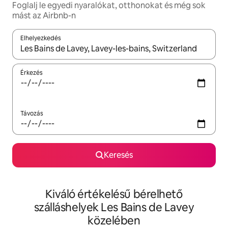
Foglalj le egyedi nyaralókat, otthonokat és még sok
mást az Airbnb-n
Elhelyezkedés
Az eredmények között a felfelé és a lefelé nyíllal navigálhatsz, 
Érkezés
Távozás
Keresés
Kiváló értékelésű bérelhető
szálláshelyek Les Bains de Lavey
közelében