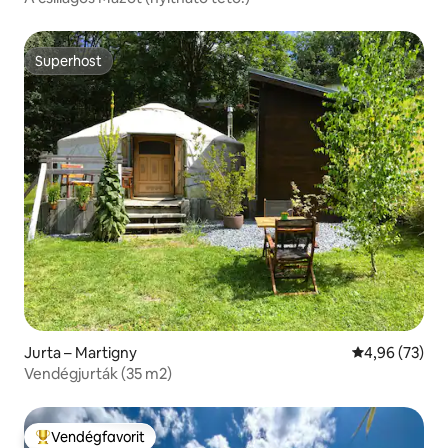
Superhost
Superhost
Jurta – Martigny
Átlagos érték
4,96 (73)
Vendégjurták (35 m2)
Vendégfavorit
Kiemelt vendégfavorit