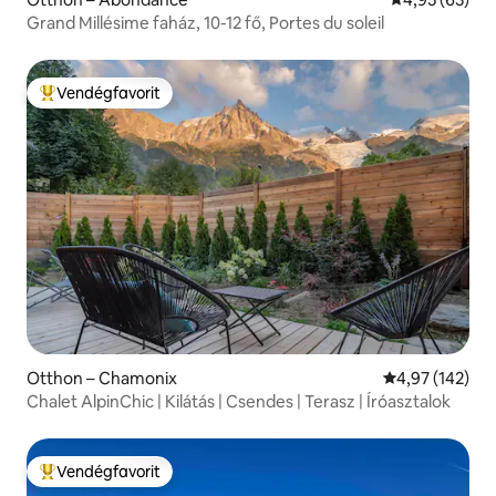
Grand Millésime faház, 10-12 fő, Portes du soleil
Vendégfavorit
Kiemelt vendégfavorit
Otthon – Chamonix
Átlagos értéke
4,97 (142)
Chalet AlpinChic | Kilátás | Csendes | Terasz | Íróasztalok
Vendégfavorit
Kiemelt vendégfavorit