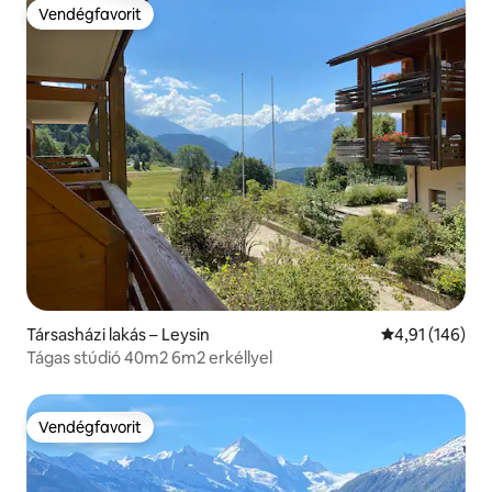
Vendégfavorit
Vendégfavorit
Társasházi lakás – Leysin
Átlagos értéke
4,91 (146)
Tágas stúdió 40m2 6m2 erkéllyel
Vendégfavorit
Vendégfavorit