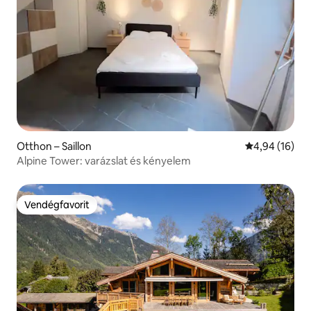
Otthon – Saillon
Átlagos érték
4,94 (16)
Alpine Tower: varázslat és kényelem
Vendégfavorit
Vendégfavorit