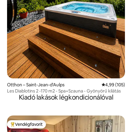
Otthon – Saint-Jean-d'Aulps
Átlagos értéke
4,99 (105)
Les Diablotins 2 -170 m2 - Spa+Szauna - Gyönyörű kilátás
Kiadó lakások légkondicionálóval
Vendégfavorit
Kiemelt vendégfavorit