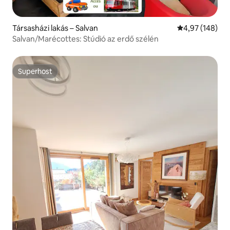
Társasházi lakás – Salvan
Átlagos értéke
4,97 (148)
Salvan/Marécottes: Stúdió az erdő szélén
Superhost
Superhost