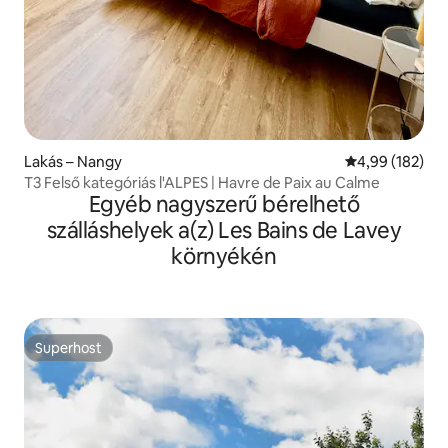
Lakás – Nangy
Átlagos értéke
4,99 (182)
T3 Felső kategóriás l'ALPES | Havre de Paix au Calme
Egyéb nagyszerű bérelhető
szálláshelyek a(z) Les Bains de Lavey
környékén
Superhost
Superhost