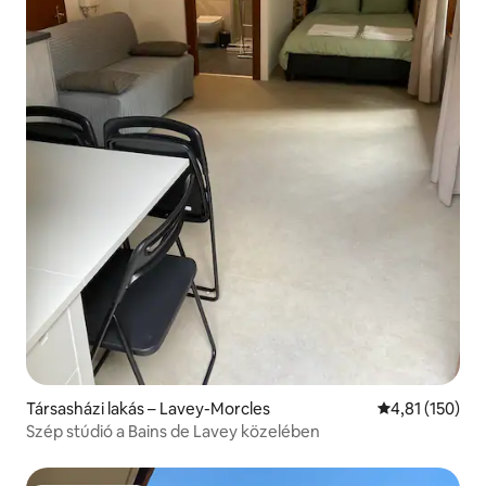
Társasházi lakás – Lavey-Morcles
Átlagos értéke
4,81 (150)
Szép stúdió a Bains de Lavey közelében