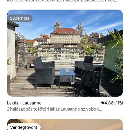
közepén.
Superhost
Superhost
Lakás – Lausanne
Átlagos értéke
4,86 (115)
2 hálószobás tetőtéri lakás Lausanne szívében
légkondicionálóval
Vendégfavorit
Vendégfavorit