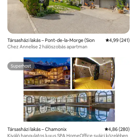
Társasházi lakás – Pont-de-la-Morge (Sion
Átlagos értéke
4,99 (241)
Chez Annelise 2 hálószobás apartman
Superhost
Superhost
Társasházi lakás – Chamonix
Átlagos értéke
4,86 (280)
Kiváló hangulatos luxus SPA HomeOffice svájci közelében