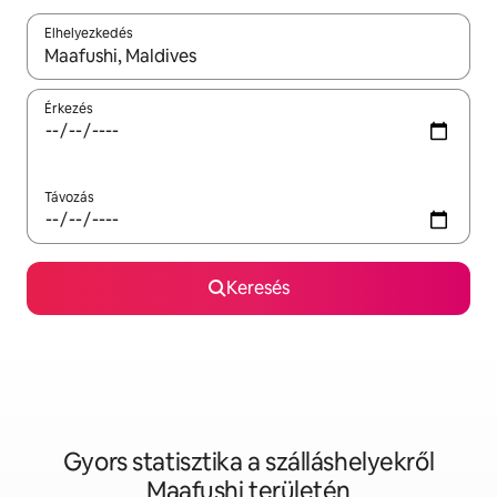
Elhelyezkedés
Az eredmények között a felfelé és a lefelé nyíllal navigálhatsz, 
Érkezés
Távozás
Keresés
Gyors statisztika a szálláshelyekről
Maafushi területén