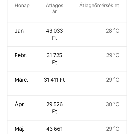
Hónap
Átlagos
Átlaghőmérséklet
ár
Jan.
43 033
28 °C
Ft
Febr.
31 725
29 °C
Ft
Márc.
31 411 Ft
29 °C
Ápr.
29 526
30 °C
Ft
Máj.
43 661
29 °C