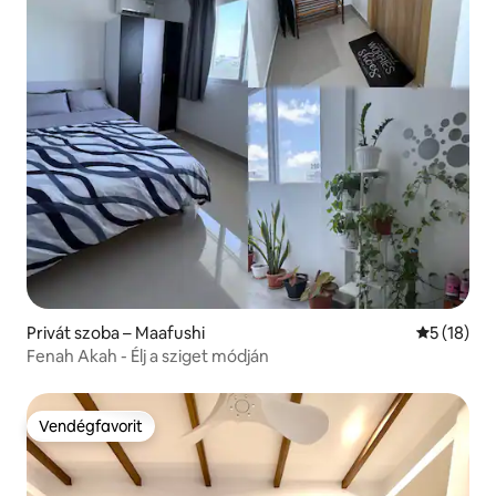
Privát szoba – Maafushi
Átlagos ér
5 (18)
Fenah Akah - Élj a sziget módján
Vendégfavorit
Vendégfavorit