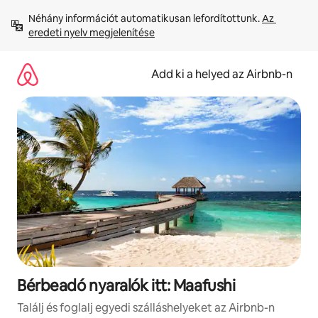
Ugrás
Néhány információt automatikusan lefordítottunk. 
Az 
a
eredeti nyelv megjelenítése
tartalomra
Add ki a helyed az Airbnb-n
Bérbeadó nyaralók itt: Maafushi
Találj és foglalj egyedi szálláshelyeket az Airbnb-n