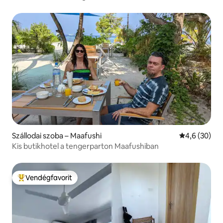
Szállodai szoba – Maafushi
Átlagos érté
4,6 (30)
Kis butikhotel a tengerparton Maafushiban
Vendégfavorit
Kiemelt vendégfavorit