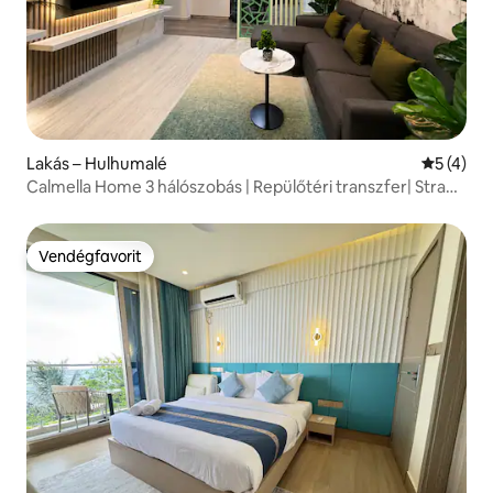
Lakás – Hulhumalé
Átlagos é
5 (4)
Calmella Home 3 hálószobás | Repülőtéri transzfer| Strand
5 perc
Vendégfavorit
Vendégfavorit