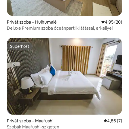
Privát szoba – Hulhumalé
Átlagos érték
4,95 (20)
Deluxe Premium szoba óceánparti kilátással, erkéllyel
Superhost
Superhost
Privát szoba – Maafushi
Átlagos érté
4,86 (7)
Szobák Maafushi-szigeten