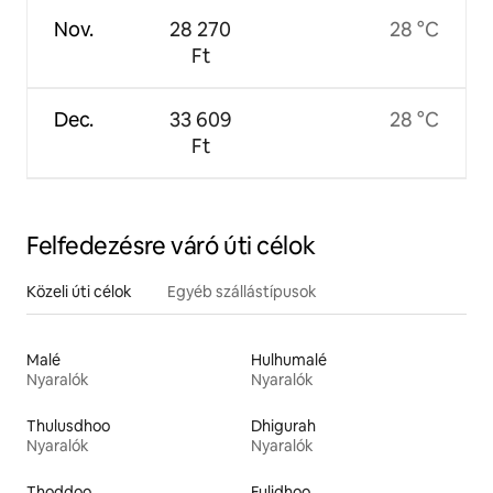
Nov.
28 270
28 °C
Ft
Dec.
33 609
28 °C
Ft
Felfedezésre váró úti célok
Közeli úti célok
Egyéb szállástípusok
Malé
Hulhumalé
Nyaralók
Nyaralók
Thulusdhoo
Dhigurah
Nyaralók
Nyaralók
Thoddoo
Fulidhoo