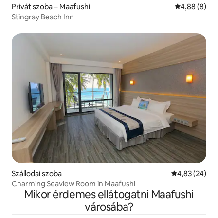
Privát szoba – Maafushi
Átlagos érté
4,88 (8)
Stingray Beach Inn
Szállodai szoba
Átlagos érték
4,83 (24)
Charming Seaview Room in Maafushi
Mikor érdemes ellátogatni Maafushi
városába?