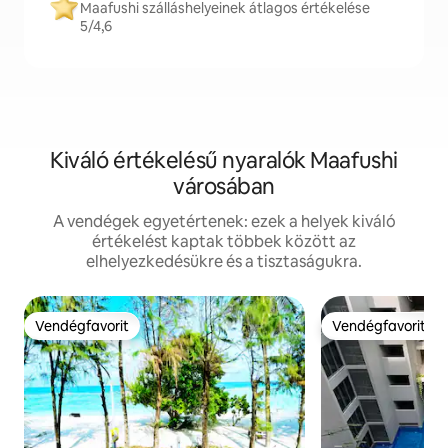
Maafushi szálláshelyeinek átlagos értékelése
5/4,6
Kiváló értékelésű nyaralók Maafushi
városában
A vendégek egyetértenek: ezek a helyek kiváló
értékelést kaptak többek között az
elhelyezkedésükre és a tisztaságukra.
Vendégfavorit
Vendégfavorit
Vendégfavorit
Vendégfavorit