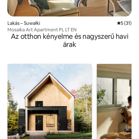
Lakás – Suwałki
Átlagos ér
5 (31)
Mosaika Art Apartment PL LT EN
Az otthon kényelme és nagyszerű havi
árak