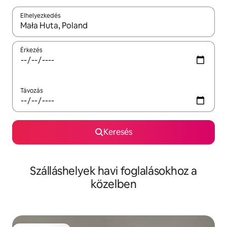
Elhelyezkedés
Az eredmények között a felfelé és a lefelé nyíllal navigálhatsz, 
Érkezés
Távozás
Keresés
Szálláshelyek havi foglalásokhoz a
közelben