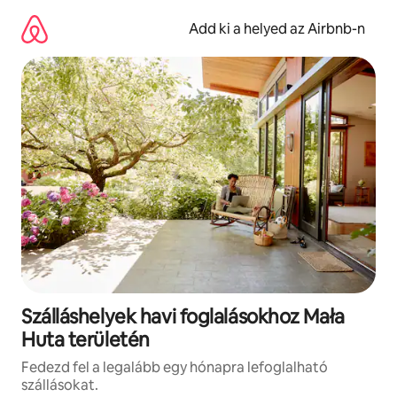
Ugrás
a
Add ki a helyed az Airbnb-n
tartalomra
Szálláshelyek havi foglalásokhoz Mała
Huta területén
Fedezd fel a legalább egy hónapra lefoglalható
szállásokat.