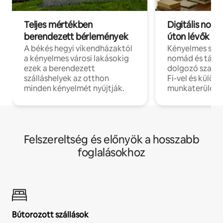
Teljes mértékben
Digitális nomá
berendezett bérlemények
úton lévők
A békés hegyi víkendházaktól
Kényelmes szál
a kényelmes városi lakásokig
nomád és táv
ezek a berendezett
dolgozó szake
szálláshelyek az otthon
Fi-vel és külön
minden kényelmét nyújtják.
munkaterülete
Felszereltség és előnyök a hosszabb
foglalásokhoz
Bútorozott szállások