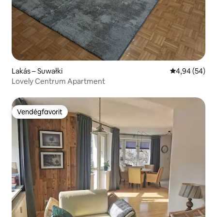
Lakás – Suwałki
Átlagos érték
4,94 (54)
Lovely Centrum Apartment
Vendégfavorit
Vendégfavorit