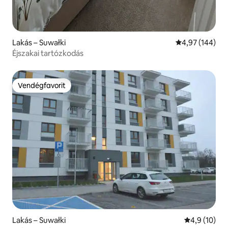
Lakás – Suwałki
Átlagos értéke
4,97 (144)
Éjszakai tartózkodás
Vendégfavorit
Vendégfavorit
Lakás – Suwałki
Átlagos érté
4,9 (10)