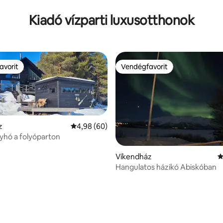
Kiadó vízparti luxusotthonok
avorit
Vendégfavorit
avorit
Vendégfavorit
z
Átlagos értékelés: 5/4,98, 60 vélemény
4,98 (60)
yhó a folyóparton
Víkendház
Á
Hangulatos házikó Abiskóban
 5/5, 41 vélemény