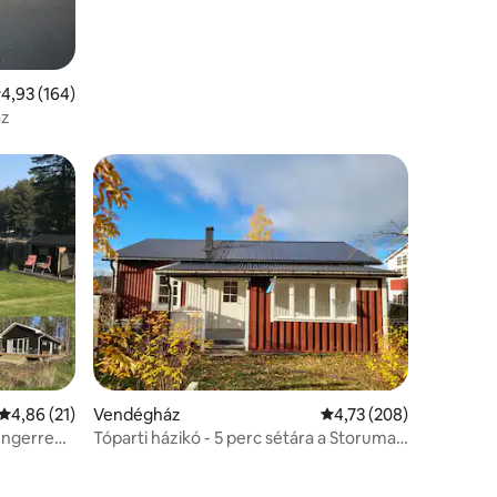
tlagos értékelés: 5/4,93, 164 vélemény
4,93 (164)
áz
Átlagos értékelés: 5/4,86, 21 vélemény
4,86 (21)
Vendégház
Átlagos értékelés: 5/4
4,73 (208)
engerre
Tóparti házikó - 5 perc sétára a Storuman
C-től