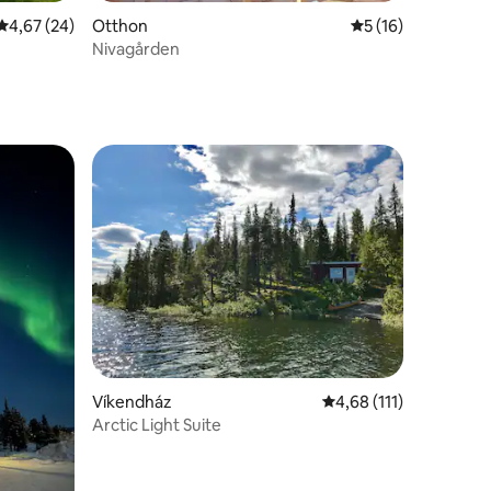
Átlagos értékelés: 5/4,67, 24 vélemény
4,67 (24)
Otthon
Átlagos értékelés:
5 (16)
Nivagården
Víkendház
Átlagos értékelés: 5/4
4,68 (111)
Arctic Light Suite