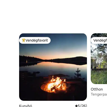
Vendégfavorit
Vendégf
Kiemelt vendégfavorit
Vendégf
Otthon
Tengerpar
Kunyhó
Átlagos értékelés:
5 (26)