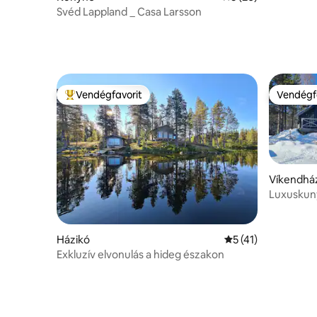
Svéd Lappland _ Casa Larsson
Vendégfavorit
Vendégf
Kiemelt vendégfavorit
Vendégf
Víkendhá
Luxuskun
Házikó
Átlagos értékelés:
5 (41)
Exkluzív elvonulás a hideg északon