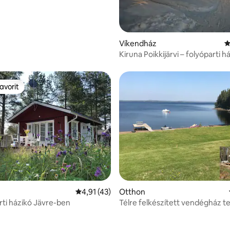
Víkendház
Á
Kiruna Poikkijärvi – folyóparti h
avorit
avorit
Átlagos értékelés: 5/4,91, 43 vélemény
4,91 (43)
Otthon
ti házikó Jävre-ben
Télre felkészített vendégház t
néző kilátással Piteå-ban
 5/5, 26 vélemény