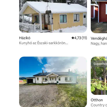
Házikó
Átlagos értékelés: 5/
4,73 (11)
Vendégh
Kunyhó az Északi-sarkkörön
Nagy, han
Juoksengiben
tengerpa
Superho
Superho
Otthon
Country o