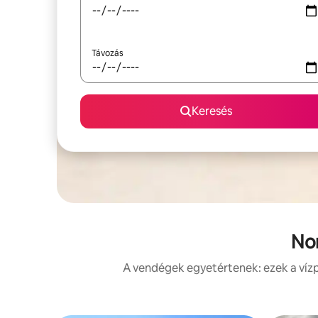
Távozás
Keresés
Nor
A vendégek egyetértenek: ezek a vízp