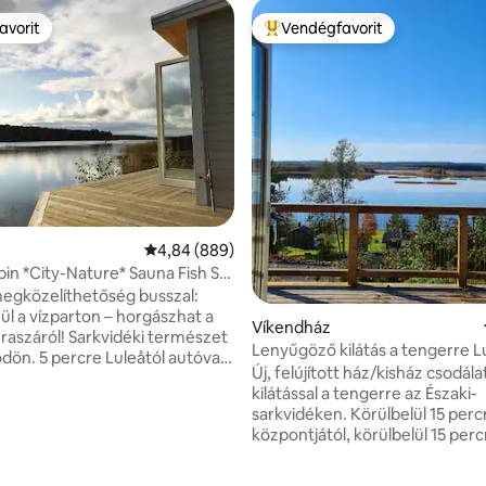
avorit
Vendégfavorit
avorit
Kiemelt vendégfavorit
 5/5, 41 vélemény
Átlagos értékelés: 5/4,84, 889 vélemény
4,84 (889)
in *City-Nature* Sauna Fish Ski
egközelíthetőség busszal:
ül a vízparton – horgászhat a
Víkendház
raszáról! Sarkvidéki természet
Lenyűgöző kilátás a tengerre 
dön. 5 percre Luleåtól autóval,
Új, felújított ház/kisház csodála
busszal. Tökéletes hely a
kilátással a tengerre az Északi-
ódásra, Luleå pedig csak egy
sarkvidéken. Körülbelül 15 percre Luleå
ára van. Aludj kényelmes
központjától, körülbelül 15 perc
s szaunázz a tónál. Autóval
repülőterétől autóval. Privát veranda,
megközelíthető, ingyenes
kültéri bútorok, magas színvona
 2 km-re van a szupermarket.