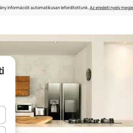
ny információt automatikusan lefordítottunk. 
Az eredeti nyelv megje
i
navigálhatsz, illetve érintő és lapozó mozdulatokkal is felfedezheted ők