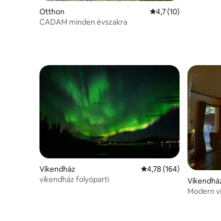
közelébe
Otthon
Átlagos értékelés: 5
4,7 (10)
CADAM minden évszakra
Víkendház
Átlagos értékelés: 5/4,
4,78 (164)
víkendház folyóparti
Víkendhá
Modern ví