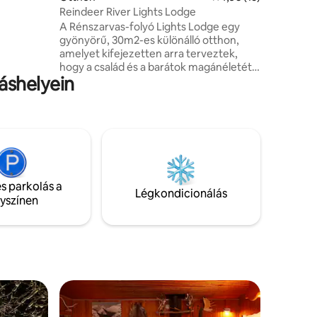
hoz,
Reindeer River Lights Lodge
ógéphez ,
A Rénszarvas-folyó Lights Lodge egy
gyönyörű, 30m2-es különálló otthon,
amelyet kifejezetten arra terveztek,
e is
hogy a család és a barátok magánéletét,
sű
láshelyein
valamint meleg, otthonos emlékeket
n. Van
biztosítson a sarkvidéki tartózkodásuk
ással a
során:) skandináv stílusú fürdőszobával
és vadonatúj konyhával van felszerelve,
amely megfelel neked és a
szeretteidnek. A sarkvidék északi
részére tett utazás izgalmas és egyedi,
mivel ez a víkendház teljes, északi
s parkolás a
fekvésű ablakokkal van felszerelve,
Légkondicionálás
lyszínen
amelyek a saját szálláshelyed melegében
figyelik az északi fényeket.