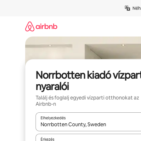
Ugrás
Néhá
a
tartalomra
Norrbotten kiadó vízpart
nyaralói
Találj és foglalj egyedi vízparti otthonokat az
Airbnb-n
Elhelyezkedés
Az eredmények között a felfelé és a lefelé nyíllal 
Érkezés