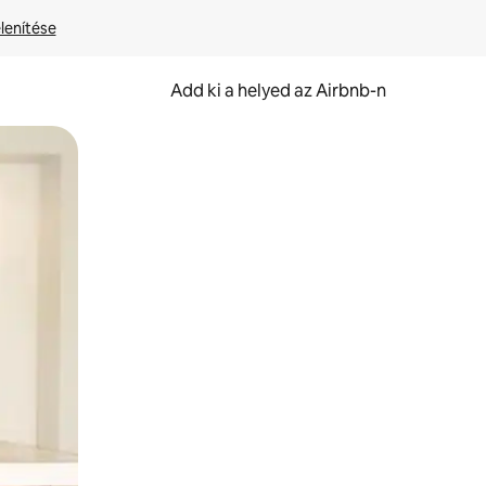
lenítése
Add ki a helyed az Airbnb-n
et.