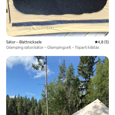
Sátor – Blattnicksele
Átlagos ért
4,8 (5)
Glamping sátor/sátor – Glampingzelt – Tóparti kilátás