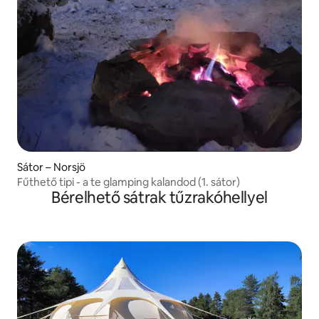
Sátor – Norsjö
Fűthető tipi - a te glamping kalandod (1. sátor)
Bérelhető sátrak tűzrakóhellyel