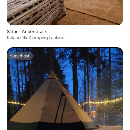
Sátor – Andersträsk
Kaland MiniCamping Lapland
Superhost
Superhost