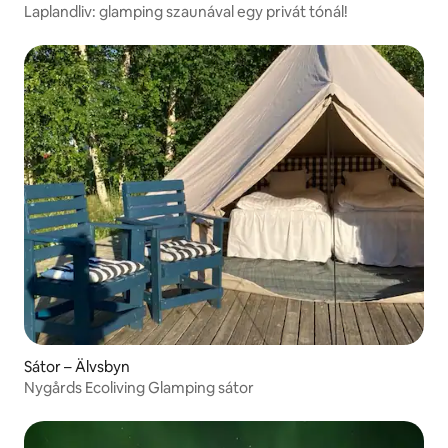
Laplandliv: glamping szaunával egy privát tónál!
Sátor – Älvsbyn
Nygårds Ecoliving Glamping sátor