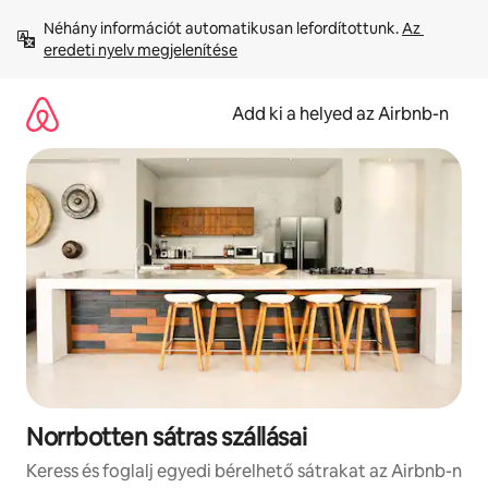
Ugrás
Néhány információt automatikusan lefordítottunk. 
Az 
a
eredeti nyelv megjelenítése
tartalomra
Add ki a helyed az Airbnb-n
Norrbotten sátras szállásai
Keress és foglalj egyedi bérelhető sátrakat az Airbnb-n