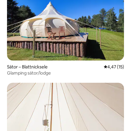
Sátor – Blattnicksele
Átlagos érték
4,47 (15)
Glamping sátor/lodge