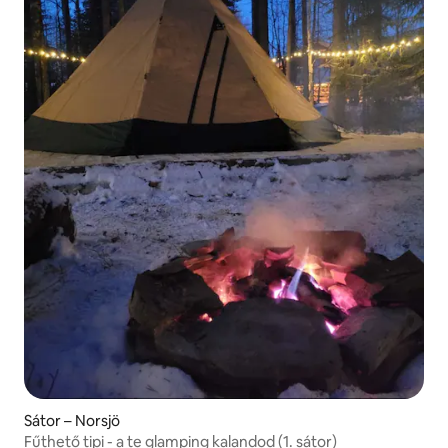
Sátor – Norsjö
Fűthető tipi - a te glamping kalandod (1. sátor)