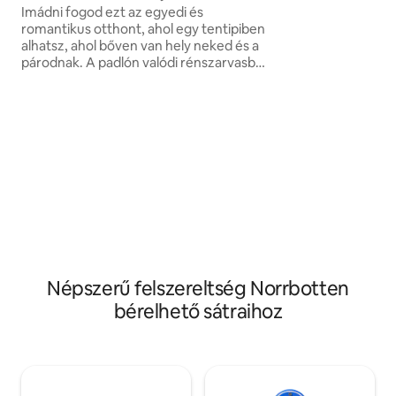
kínálok, hogy meg
Imádni fogod ezt az egyedi és
felejthetetlen eml
romantikus otthont, ahol egy tentipiben
szuvenírt! Van ár
alhatsz, ahol bőven van hely neked és a
párodnak. A padlón valódi rénszarvasbőr
van, és van egy fatüzelésű tűzhely, ahol
főzhetsz, melegedhetsz, és élvezheted
a tűz hangját. Közvetlenül a ház mellett
található egy luxus WC zuhanyzóval, és
az alagsorban szauna is van. A teljesen
felszerelt konyhát kölcsönbe veheted. A
sátor a kertünkben van felállítva, és
tökéletes azoknak, akik először
szeretnék kipróbálni a tentipiben való
megszállást!
Népszerű felszereltség Norrbotten
bérelhető sátraihoz