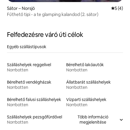
Sátor – Norsjö
Átlagos é
5 (4)
Fűthető tipi - a te glamping kalandod (2. sátor)
Felfedezésre váró úti célok
Egyéb szállástípusok
Szálláshelyek reggelivel
Bérelhető lakóautók
Norrbotten
Norrbotten
Bérelhető vendégházak
Állatbarát szálláshelyek
Norrbotten
Norrbotten
Bérelhető falusi szálláshelyek
Vízparti szálláshelyek
Norrbotten
Norrbotten
Szálláshelyek pezsgőfürdővel
Több információ
Norrbotten
megjelenítése