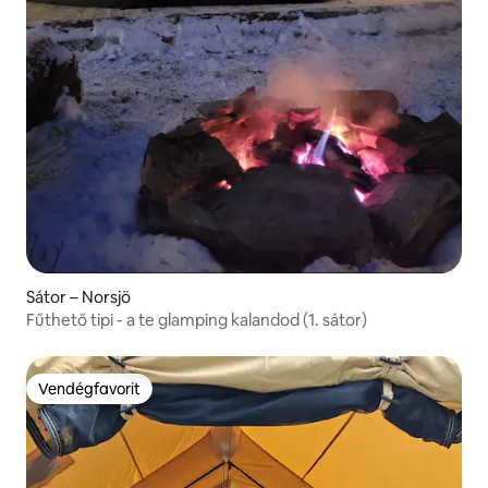
Sátor – Norsjö
Fűthető tipi - a te glamping kalandod (1. sátor)
Vendégfavorit
Vendégfavorit