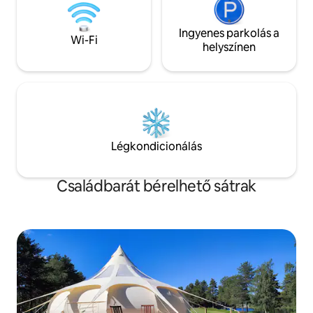
Ingyenes parkolás a
Wi-Fi
helyszínen
Légkondicionálás
Családbarát bérelhető sátrak