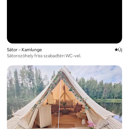
Sátor – Kamlunge
Új szál
Új
Sátorozóhely friss szabadtéri WC-vel.