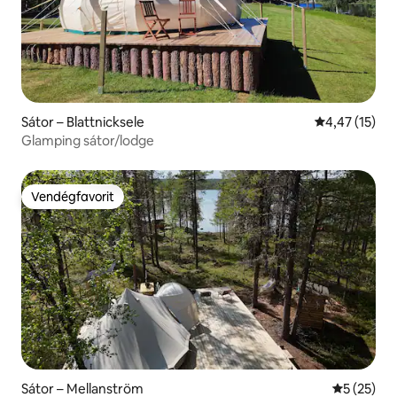
Sátor – Blattnicksele
Átlagos érték
4,47 (15)
Glamping sátor/lodge
Vendégfavorit
Vendégfavorit
Sátor – Mellanström
Átlagos ér
5 (25)