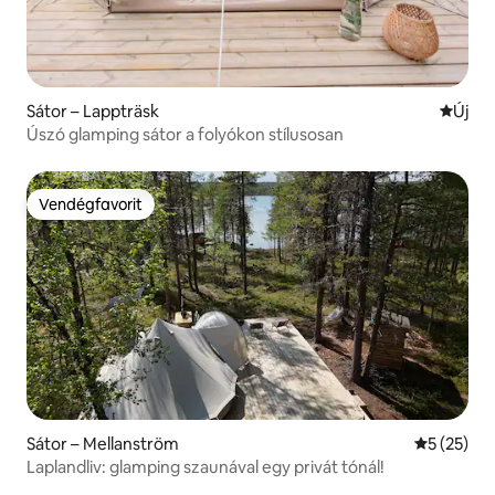
Sátor – Lappträsk
Új szál
Új
Úszó glamping sátor a folyókon stílusosan
Vendégfavorit
Vendégfavorit
Sátor – Mellanström
Átlagos ér
5 (25)
Laplandliv: glamping szaunával egy privát tónál!