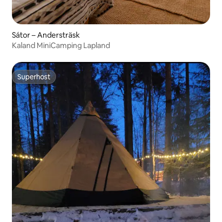
Sátor – Andersträsk
Kaland MiniCamping Lapland
Superhost
Superhost