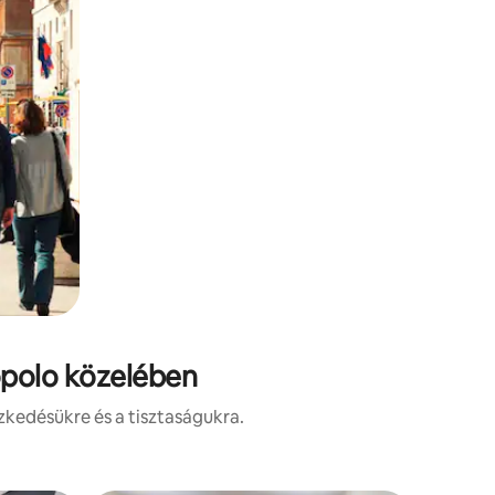
Popolo közelében
zkedésükre és a tisztaságukra.