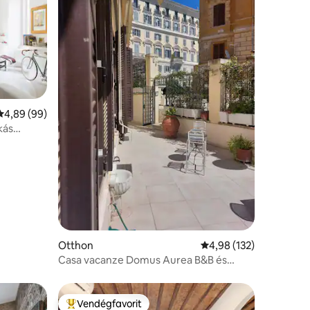
Átlagos értékelés: 5/4,89, 99 vélemény
4,89 (99)
kás
Otthon
Átlagos értékelés: 5/4
4,98 (132)
Casa vacanze Domus Aurea B&B és
Suites 2
Vendégfavorit
Kiemelt vendégfavorit