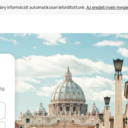
ny információt automatikusan lefordítottunk. 
Az eredeti nyelv megje
még
navigálhatsz, illetve érintő és lapozó mozdulatokkal is felfedezheted ők