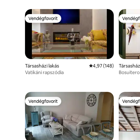
Vendégfavorit
Vendégf
Vendégfavorit
Vendégf
Társasházi lakás
Átlagos értékelés: 5/4,
4,97 (148)
Társasház
Vatikáni rapszódia
Bosuiterome house i
Popolo
Vendégfavorit
Vendégf
Vendégfavorit
Vendégf