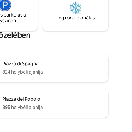
ncia és a
elhelyezkedés miatt a Penna lakás
tökéletes választás a római nyaraláshoz!
s parkolás a
Légkondicionálás
lyszínen
közelében
Piazza di Spagna
824 helybéli ajánlja
Piazza del Popolo
895 helybéli ajánlja