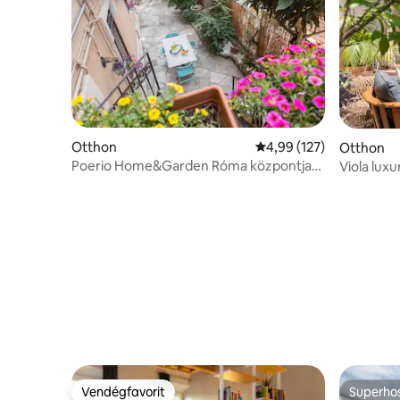
Otthon
Átlagos értékelés: 5/4,
4,99 (127)
Otthon
Poerio Home&Garden Róma központja
Viola lux
közelében
Vendégfavorit
Superho
Vendégfavorit
Superho