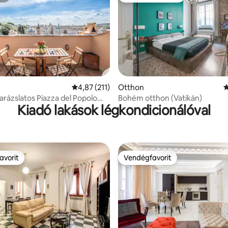
97, 210 vélemény
Átlagos értékelés: 5/4,87, 211 vélemény
4,87 (211)
Otthon
Á
varázslatos Piazza del Popolo
Bohém otthon (Vatikán)
Kiadó lakások légkondicionálóval
ilátás
avorit
Vendégfavorit
avorit
Vendégfavorit