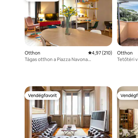
Otthon
Átlagos értékelés: 5/4,
4,97 (210)
Otthon
Tágas otthon a Piazza Navona
Tetőtéri 
közelében, mindenhová sétálhatsz
exkluzív k
Vendégfavorit
Vendégf
Vendégfavorit
Vendégf