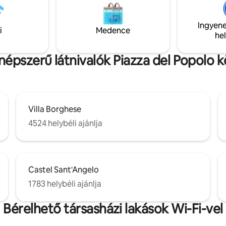
Rómát főszereplőként, az elega
 zuhanyzóval. A lakásban négy
hitelesség között.
ér el egy king méretű ágyban
Ingyene
ényelmes king méretű
i
Medence
he
gyon
népszerű látnivalók Piazza del Popolo 
Villa Borghese
4524 helybéli ajánlja
Castel Sant'Angelo
1783 helybéli ajánlja
Bérelhető társasházi lakások Wi-Fi-vel