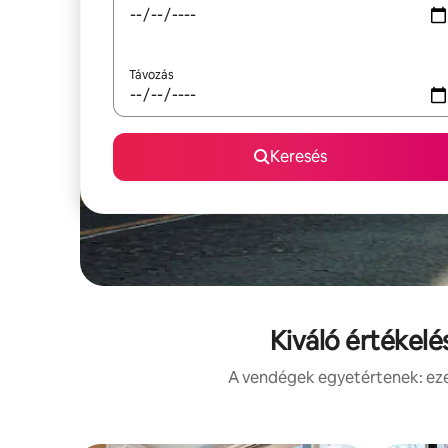
Távozás
Keresés
Kiváló értékelé
A vendégek egyetértenek: ezek