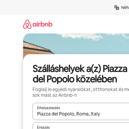
Ugrás
Néhá
a
tartalomra
Szálláshelyek a(z) Piazza
del Popolo közelében
Foglalj le egyedi nyaralókat, otthonokat és 
sok mást az Airbnb-n
Elhelyezkedés
Az eredmények között a felfelé és a lefelé nyíllal 
Érkezés