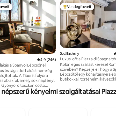
avorit
Vendégfavorit
avorit
Kiemelt vendégfavorit
98, 109 vélemény
Szálláshely
Á
Luxus loft a Piazza di Spagna té
Átlagos értékelés: 5/4,9, 246 vélemény
4,9 (246)
Romecityflats
Különleges szállást keresel Ró
tlakás a Spanyol Lépcsőnél
szívében? Képzelje el, hogy a Spanyol
gos és tágas loftlakást nemrég
Lépcsőtől egy kőhajításnyira é
elújították. A Tiberis folyóra
butikokkal, történelmi kávézók
es ablakfal, amely sok napfényt
Róma legikonikusabb utcáival k
. Gyönyörű toszkán cotto
Néhány perc sétával elérheted 
k népszerű kényelmi szolgáltatásai Piaz
 modern dizájnbútorok
kutat, a Piazza Del Popolót és a
 itt. Van egy új, teljesen
Pantheont. Amikor visszatérsz, hagyd,
t konyha Nespresso
hogy kényeztessenek a dizájne
l, légkondicionáló, állítható
a légkondicionálás és a gyors W
etű fűtési rendszer, korlátlan
pihenj egy felfedezőnap után. Éld át
sógép/szárítógép, fürdőszoba