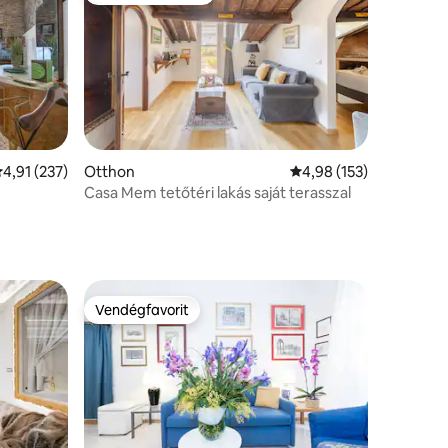
tlagos értékelés: 5/4,91, 237 vélemény
4,91 (237)
Otthon
Átlagos értékelés: 5/4
4,98 (153)
Casa Mem tetőtéri lakás saját terasszal
Vendégfavorit
Vendégfavorit