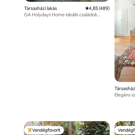
Társasházi lakás
Átlagos értékelés: 5/4,
4,85 (489)
GA Holydays Home ideális családok
számára
Társasház
Elegáns s
központjá
közelébe
Vendégfavorit
Vendégf
Kiemelt vendégfavorit
Vendégf