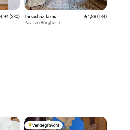
tlagos értékelés: 5/4,94, 230 vélemény
4,94 (230)
Társasházi lakás
Átlagos értékelés: 5/4
4,88 (134)
Palazzo Borghese
Vendégfavorit
Kiemelt vendégfavorit