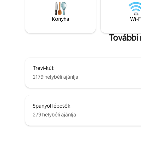
elegancia, a központi elhelyezkedés és a
káddal és
béke egyedi keveréke egy felejthetetlen
személy f
tartózkodáshoz az Örök Városban.
és egy k
Konyha
Wi-F
kanapéá
További 
Trevi-kút
2179 helybéli ajánlja
Spanyol lépcsők
279 helybéli ajánlja