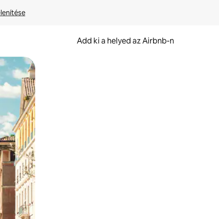
lenítése
Add ki a helyed az Airbnb-n
et.