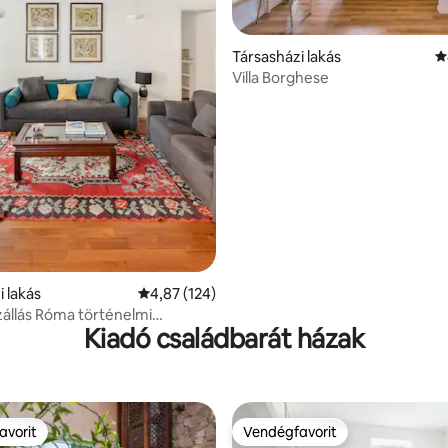
85, 489 vélemény
Társasházi lakás
Á
Villa Borghese
i lakás
Átlagos értékelés: 5/4,87, 124 vélemény
4,87 (124)
zállás Róma történelmi
Kiadó családbarát házak
ban, a Piazza Spagna
n
avorit
Vendégfavorit
avorit
Vendégfavorit