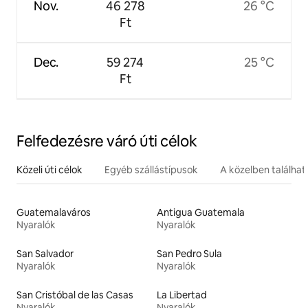
Nov.
46 278
26 °C
Ft
Dec.
59 274
25 °C
Ft
Felfedezésre váró úti célok
Közeli úti célok
Egyéb szállástípusok
A közelben találha
Guatemalaváros
Antigua Guatemala
Nyaralók
Nyaralók
San Salvador
San Pedro Sula
Nyaralók
Nyaralók
San Cristóbal de las Casas
La Libertad
Nyaralók
Nyaralók