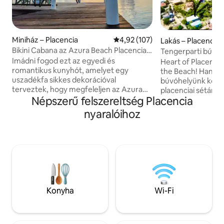
Miniház – Placencia
Átlagos értékelés: 5/4,92, 107 
4,92 (107)
Lakás – Placencia
Bikini Cabana az Azura Beach Placencia
Tengerparti búvóh
WiFi & A/C
fürdőszoba, 2. eme
Imádni fogod ezt az egyedi és
Heart of Placencia
romantikus kunyhót, amelyet egy
the Beach! Hangul
uszadékfa sikkes dekorációval
búvóhelyünk közve
terveztek, hogy megfeleljen az Azura
placenciai sétányo
Népszerű felszereltség Placencia
Beach természetes szépségének.
van a mólóhoz! Ez a Placencia Village
Természetesen halvány keményfákat
szívében találhat
nyaralóihoz
használtak az egész kunyhóban, hogy
két fürdőszobás, e
megnyugtató, romantikus és organikus
kényelem és a ny
hangulatot teremtsenek. Csomagolj
elegye. Ingyenes ü
össze, és foglalj nálunk, imádni fogod a
szomszédos Tiki bárban. H
gyönyörű palapa dokkot, a madarakat,
medencét is haszná
az imbolygó pálmafákat és a dzsungel
italt is kaphatunk,
tengerparti ingatlanunk
mindössze 60 méterr
elhelyezkedését. INGYENES KÉNYELMI
tagsággal is rend
Konyha
Wi-Fi
SZOLGÁLTATÁSOK: -Bikes -Paddle
Poolban, amely in
Board -Snorkelingfelszerelés -Beach Fire
transzferszolgáltat
Pit -Hammock -Kayak -Beach BBQ Pit -
Kávéfőző - WiFi