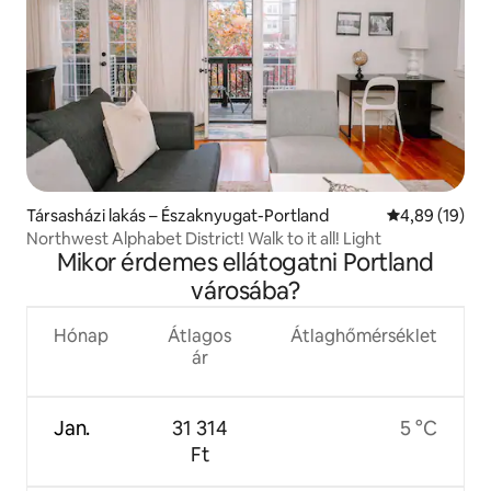
Társasházi lakás – Északnyugat-Portland
Átlagos érték
4,89 (19)
Northwest Alphabet District! Walk to it all! Light
Mikor érdemes ellátogatni Portland
városába?
Hónap
Átlagos
Átlaghőmérséklet
ár
Jan.
31 314
5 °C
Ft