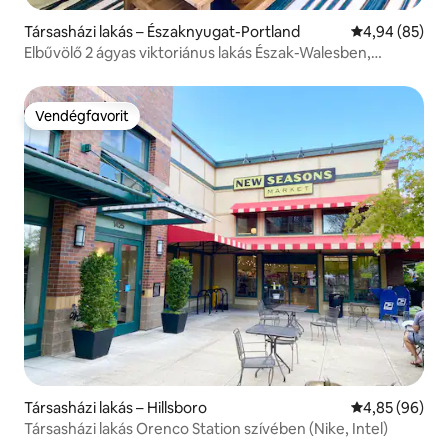
Társasházi lakás – Északnyugat-Portland
Átlagos érték
4,94 (85)
Elbűvölő 2 ágyas viktoriánus lakás Észak-Walesben,
Portlandben
Vendégfavorit
Vendégfavorit
Társasházi lakás – Hillsboro
Átlagos érték
4,85 (96)
Társasházi lakás Orenco Station szívében (Nike, Intel)