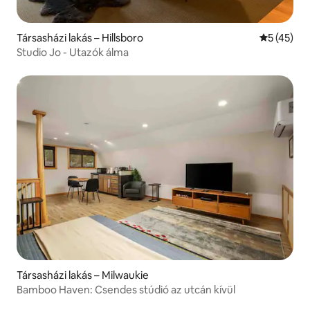
Társasházi lakás – Hillsboro
Átlagos ér
5 (45)
Studio Jo - Utazók álma
Társasházi lakás – Milwaukie
Bamboo Haven: Csendes stúdió az utcán kívül