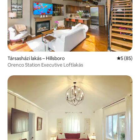
Társasházi lakás – Hillsboro
Átlagos ér
5 (85)
Orenco Station Executive Loftlakás