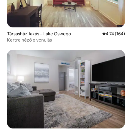
Társasházi lakás – Lake Oswego
Átlagos értéke
4,74 (164)
Kertre néző elvonulás