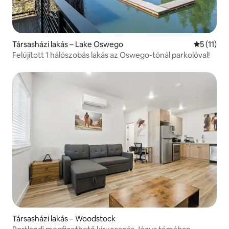
Társasházi lakás – Lake Oswego
Átlagos é
5 (11)
Felújított 1 hálószobás lakás az Oswego-tónál parkolóval!
Társasházi lakás – Woodstock