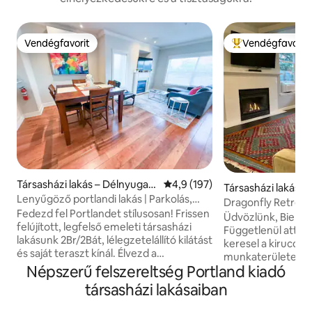
Vendégfavorit
Vendégfavorit
Vendégfavorit
Kiemelt vendégfa
Társasházi lakás – Délnyugati
Átlagos értékelés: 5/4,9, 197 
4,9 (197)
Társasházi lakás –
Portland
Lenyűgöző portlandi lakás | Parkolás,
Dragonfly Retreat 
folyó és étkezés
Fedezd fel Portlandet stílusosan! Frissen
kalandhoz
Üdvözlünk, Bienve
felújított, legfelső emeleti társasházi
Függetlenül attól
lakásunk 2Br/2Bát, lélegzetelállító kilátást
keresel a kiruccan
és saját teraszt kínál. Élvezd a
munkaterületet, a
biztonságos parkolás, az ingyenes Wi-Fi
Népszerű felszereltség Portland kiadó
a napi zavaró tény
és a teljesen berendezett hely
kilövőállást, aho
társasházi lakásaiban
kényelmét, amely készen áll a
felfedezheted/me
szálláshelyen eltöltött idődre, akár egy
Pacific Northwest 