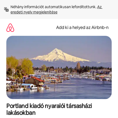
Ugrás
Néhány információt automatikusan lefordítottunk. 
Az 
a
eredeti nyelv megjelenítése
tartalomra
Add ki a helyed az Airbnb-n
Portland kiadó nyaralói társasházi
lakásokban