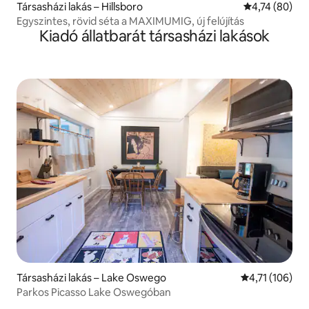
Társasházi lakás – Hillsboro
Átlagos érték
4,74 (80)
Egyszintes, rövid séta a MAXIMUMIG, új felújítás
Kiadó állatbarát társasházi lakások
Társasházi lakás – Lake Oswego
Átlagos értéke
4,71 (106)
Parkos Picasso Lake Oswegóban