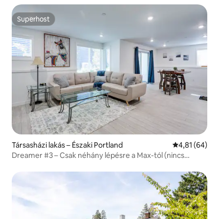
Superhost
Superhost
Társasházi lakás – Északi Portland
Átlagos érték
4,81 (64)
Dreamer #3 – Csak néhány lépésre a Max-tól (nincs
lépcső)