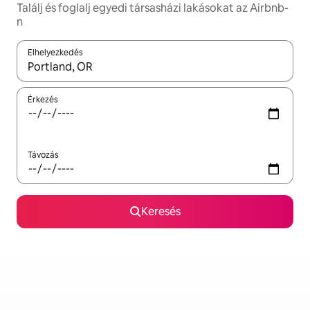
Találj és foglalj egyedi társasházi lakásokat az Airbnb-
n
Elhelyezkedés
Az eredmények között a felfelé és a lefelé nyíllal navigálhatsz, 
Érkezés
Távozás
Keresés