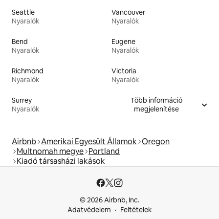
Seattle
Vancouver
Nyaralók
Nyaralók
Bend
Eugene
Nyaralók
Nyaralók
Richmond
Victoria
Nyaralók
Nyaralók
Surrey
Több információ
Nyaralók
megjelenítése
Airbnb
Amerikai Egyesült Államok
Oregon
Multnomah megye
Portland
Kiadó társasházi lakások
© 2026 Airbnb, Inc.
Adatvédelem
Feltételek