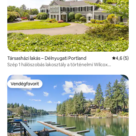
Társasházi lakás – Délnyugati Portland
Átlagos ért
4,6 (5)
Szép 1 hálószobás lakosztály a történelmi Wilcox
Manorban
Vendégfavorit
Vendégfavorit