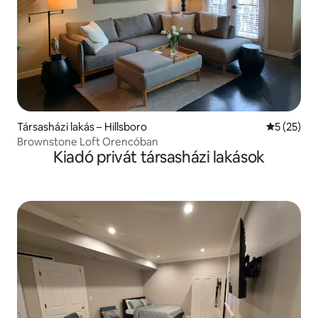
Társasházi lakás – Hillsboro
Átlagos ér
5 (25)
Brownstone Loft Orencóban
Kiadó privát társasházi lakások