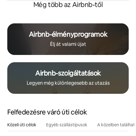
Még több az Airbnb-től
Airbnb-élményprogramok
Élj át valami újat
Airbnb-szolgáltatások
Legyen még különlegesebb az utazás
Felfedezésre váró úti célok
Közeli úti célok
Egyéb szállástípusok
A közelben találha