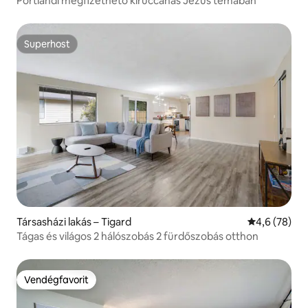
Portlandi megfizethető kiruccanás Jézus témában
Superhost
Superhost
Társasházi lakás – Tigard
Átlagos érté
4,6 (78)
Tágas és világos 2 hálószobás 2 fürdőszobás otthon
Vendégfavorit
Vendégfavorit