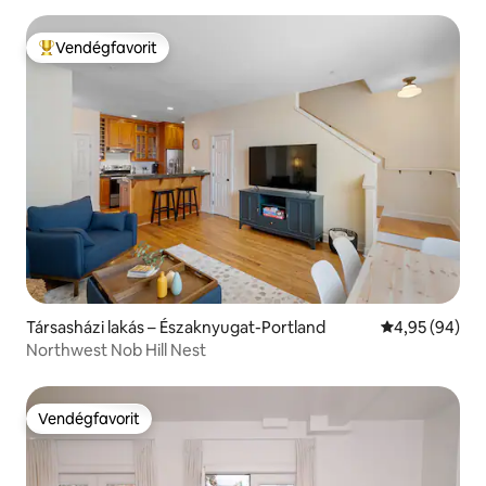
Vendégfavorit
Kiemelt vendégfavorit
Társasházi lakás – Északnyugat-Portland
Átlagos érték
4,95 (94)
Northwest Nob Hill Nest
Vendégfavorit
Vendégfavorit