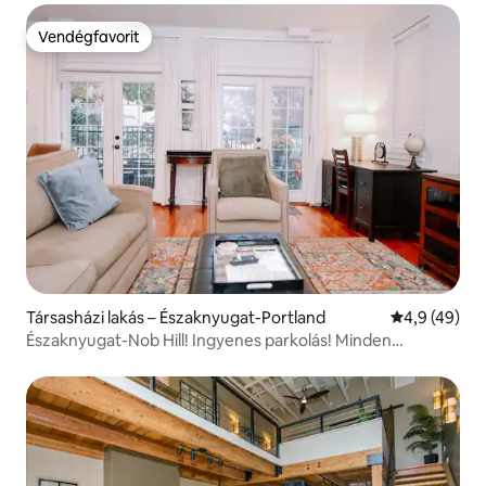
Vendégfavorit
Vendégfavorit
Társasházi lakás – Északnyugat-Portland
Átlagos érté
4,9 (49)
Északnyugat-Nob Hill! Ingyenes parkolás! Minden
gyalogosan elérhető!