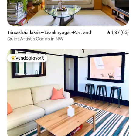
Társasházi lakás – Északnyugat-Portland
Átlagos érték
4,97 (63)
Quiet Artist's Condo in NW
Vendégfavorit
Kiemelt vendégfavorit