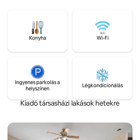
éjszakára, akár egy hónapra vagy
változatos tevéke
hosszabb időre. Tökéletes
hogy fontold meg 
elhelyezkedés az OHSU, a Lewis & Clark
átalakított, rendkív
és a nagyobb egészségügyi központok
négyzetméteres d
közelében. Néhány lépésre a Zupans
Portland külső rés
piactól és a Willamette River parkjaitól.
háztömbnyire a Po
Konyha
Wi-Fi
Ideális azoknak az utazóknak, akik
Parktól és 30 perc
kényelmet keresnek egy kiváló helyen.
nemzetközi repülő
Ingyenes parkolás a
Légkondicionálás
helyszínen
Kiadó társasházi lakások hetekre