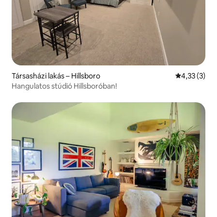
Társasházi lakás – Hillsboro
Átlagos érté
4,33 (3)
Hangulatos stúdió Hillsboróban!