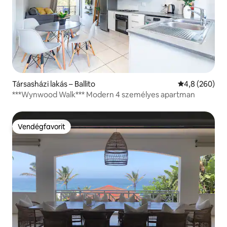
Társasházi lakás – Ballito
Átlagos érték
4,8 (260)
***Wynwood Walk*** Modern 4 személyes apartman
Vendégfavorit
Vendégfavorit