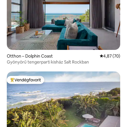
Otthon – Dolphin Coast
Átlagos érték
4,87 (70)
Gyönyörű tengerparti kisház Salt Rockban
Vendégfavorit
Kiemelt vendégfavorit