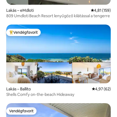
Lakás – eMdloti
Átlagos értéke
4,81 (159)
809 Umdloti Beach Resort lenyűgöző kilátással a tengerre
Vendégfavorit
Kiemelt vendégfavorit
Lakás – Ballito
Átlagos érték
4,97 (62)
Shells Comfy on-the-beach Hideaway
Vendégfavorit
Vendégfavorit