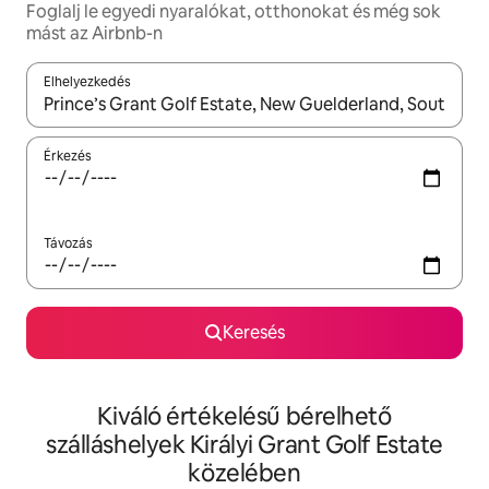
Foglalj le egyedi nyaralókat, otthonokat és még sok
mást az Airbnb-n
Elhelyezkedés
Az eredmények között a felfelé és a lefelé nyíllal navigálhatsz, 
Érkezés
Távozás
Keresés
Kiváló értékelésű bérelhető
szálláshelyek Királyi Grant Golf Estate
közelében