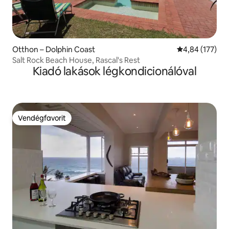
Otthon – Dolphin Coast
Átlagos értéke
4,84 (177)
Salt Rock Beach House, Rascal's Rest
Kiadó lakások légkondicionálóval
Vendégfavorit
Vendégfavorit