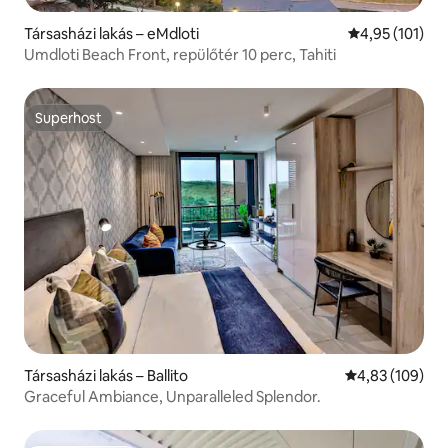
Társasházi lakás – eMdloti
Átlagos értéke
4,95 (101)
Umdloti Beach Front, repülőtér 10 perc, Tahiti
Superhost
Superhost
Társasházi lakás – Ballito
Átlagos értéke
4,83 (109)
Graceful Ambiance, Unparalleled Splendor.