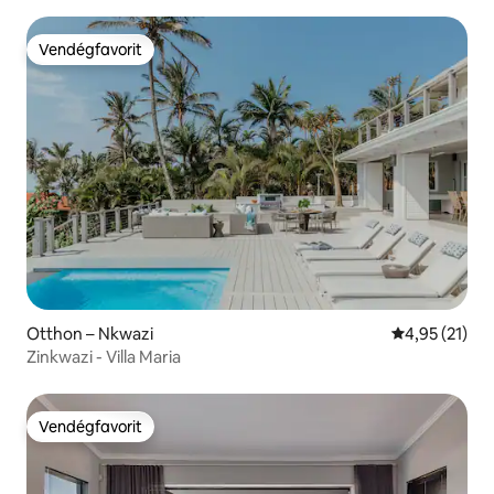
Vendégfavorit
Vendégfavorit
Otthon – Nkwazi
Átlagos érték
4,95 (21)
Zinkwazi - Villa Maria
Vendégfavorit
Vendégfavorit