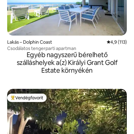
Lakás – Dolphin Coast
Átlagos érték
4,9 (113)
Csodálatos tengerparti apartman
Egyéb nagyszerű bérelhető
szálláshelyek a(z) Királyi Grant Golf
Estate környékén
Vendégfavorit
Kiemelt vendégfavorit