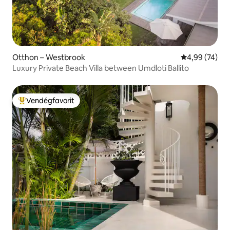
Otthon – Westbrook
Átlagos érték
4,99 (74)
Luxury Private Beach Villa between Umdloti Ballito
Vendégfavorit
Kiemelt vendégfavorit