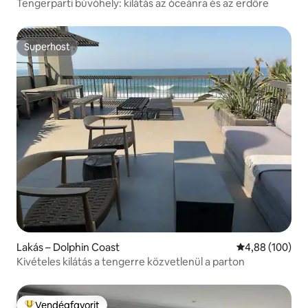
Tengerparti búvóhely: kilátás az óceánra és az erdőre
Superhost
Superhost
Lakás – Dolphin Coast
Átlagos értéke
4,88 (100)
Kivételes kilátás a tengerre közvetlenül a parton
Vendégfavorit