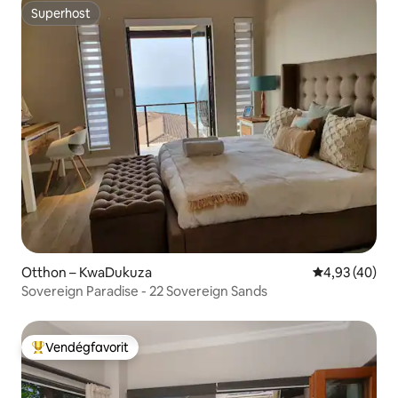
Superhost
Superhost
Otthon – KwaDukuza
Átlagos érték
4,93 (40)
Sovereign Paradise - 22 Sovereign Sands
Vendégfavorit
Kiemelt vendégfavorit