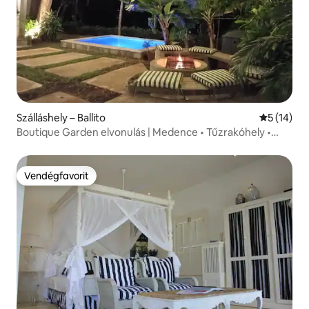
Szálláshely – Ballito
Átlagos ér
5 (14)
Boutique Garden elvonulás | Medence • Tűzrakóhely •
Strand
Vendégfavorit
Vendégfavorit