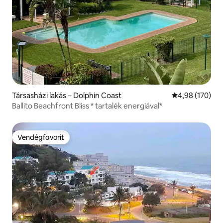
Társasházi lakás – Dolphin Coast
Átlagos értéke
4,98 (170)
Ballito Beachfront Bliss * tartalék energiával*
Vendégfavorit
Vendégfavorit