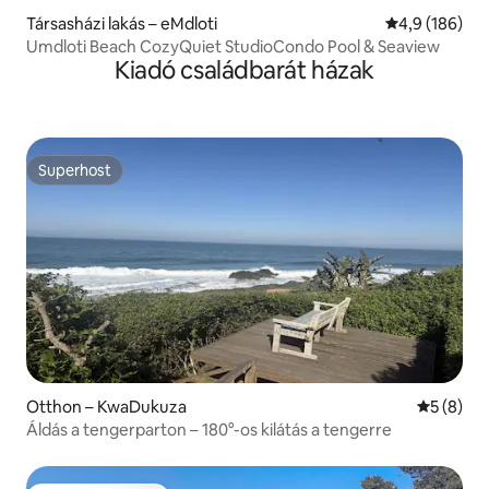
Társasházi lakás – eMdloti
Átlagos érték
4,9 (186)
Umdloti Beach CozyQuiet StudioCondo Pool & Seaview
Kiadó családbarát házak
Superhost
Superhost
Otthon – KwaDukuza
Átlagos é
5 (8)
Áldás a tengerparton – 180°-os kilátás a tengerre