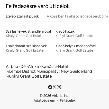
Felfedezésre váró úti célok
Egyéb szállástípusok
A közelben található legnépszerűbb n
Szálláshelyek strandlejáróval
Kiadó házak
Királyi Grant Golf Estate
Királyi Grant Golf Estate
Családbarát szálláshelyek
Kiadó helyek medencével
Királyi Grant Golf Estate
Királyi Grant Golf Estate
Airbnb
Dél-Afrika
KwaZulu-Natal
iLembe District Municipality
New Guelderland
Királyi Grant Golf Estate
© 2026 Airbnb, Inc.
Adatvédelem
Feltételek