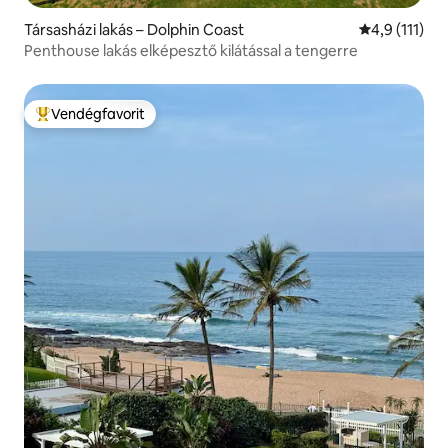
Társasházi lakás – Dolphin Coast
Átlagos érté
4,9 (111)
Penthouse lakás elképesztő kilátással a tengerre
Vendégfavorit
Kiemelt vendégfavorit