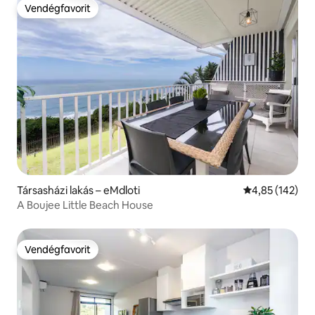
Vendégfavorit
Vendégfavorit
Társasházi lakás – eMdloti
Átlagos értéke
4,85 (142)
A Boujee Little Beach House
Vendégfavorit
Vendégfavorit