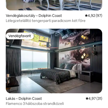
Vendéglakosztály – Dolphin Coast
Átlagos érték
4,92 (97)
Lélegzetelállító tengerparti paradicsom két főre
Vendégfavorit
Vendégfavorit
Lakás – Dolphin Coast
Átlagos érték
4,97 (31)
Flamenco 3 hálószoba strandközeli