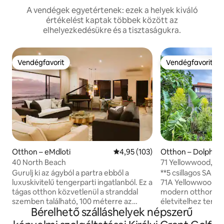
A vendégek egyetértenek: ezek a helyek kiváló
értékelést kaptak többek között az
elhelyezkedésükre és a tisztaságukra.
Vendégfavorit
Vendégfavorit
Vendégfavorit
Vendégfavorit
Otthon – eMdloti
Átlagos értékelés: 5/4,95, 103 
4,95 (103)
Otthon – Dolphin 
40 North Beach
71 Yellowwood, Zim
üdülőhely
Gurulj ki az ágyból a partra ebből a
**5 csillagos SA tu
luxuskivitelű tengerparti ingatlanból. Ez a
71A Yellowwood eg
tágas otthon közvetlenül a stranddal
modern otthon, a
szemben található, 100 méterre az
életvitelhez terve
Bérelhető szálláshelyek népszerű
Umdloti árapálymedencétől, valamint
Zimbali Coastal Re
250 méterre az éttermektől és egy
amely számos lét