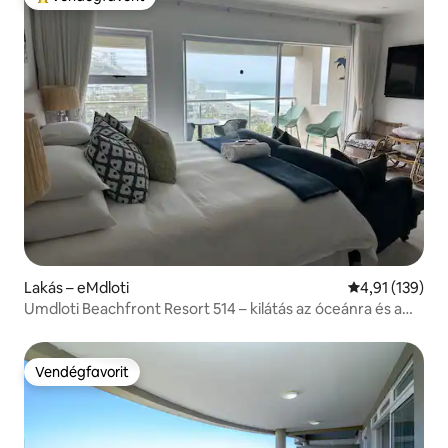
Kiemelt vendégfavorit
Lakás – eMdloti
Átlagos értéke
4,91 (139)
Umdloti Beachfront Resort 514 – kilátás az óceánra és a
hullámtörőre
Vendégfavorit
Vendégfavorit