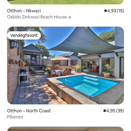
Otthon – Nkwazi
Átlagos érték
4,93 (15)
Oskido Zinkwazi Beach House-a
Vendégfavorit
Vendégfavorit
Otthon – North Coast
Átlagos érték
4,95 (39)
Pihenés