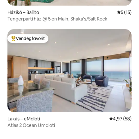
Házikó – Ballito
Átlagos ér
5 (15)
Tengerparti ház @ 5 on Main, Shaka's/Salt Rock
Vendégfavorit
Kiemelt vendégfavorit
Lakás – eMdloti
Átlagos érték
4,97 (58)
Atlas 2 Ocean Umdloti