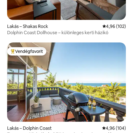
Lakás – Shakas Rock
Átlagos értéke
4,96 (102)
Dolphin Coast Dollhouse – különleges kerti házikó
Vendégfavorit
Kiemelt vendégfavorit
Lakás – Dolphin Coast
Átlagos értéke
4,96 (104)