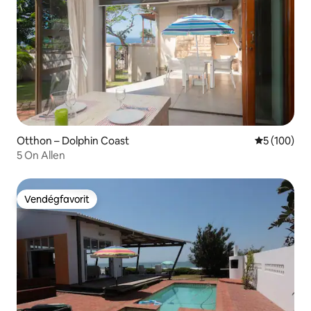
Otthon – Dolphin Coast
Átlagos ért
5 (100)
5 On Allen
Vendégfavorit
Vendégfavorit