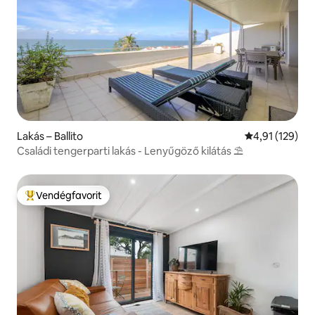
Lakás – Ballito
Átlagos értéke
4,91 (129)
Családi tengerparti lakás - Lenyűgöző kilátás ⛱
Vendégfavorit
Kiemelt vendégfavorit