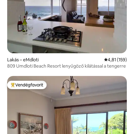
Lakás – eMdloti
Átlagos értéke
4,81 (159)
809 Umdloti Beach Resort lenyűgöző kilátással a tengerre
Vendégfavorit
Kiemelt vendégfavorit