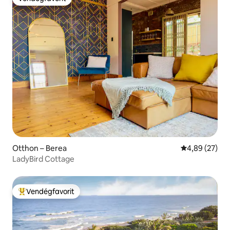
Vendégfavorit
Otthon – Berea
Átlagos érték
4,89 (27)
LadyBird Cottage
Vendégfavorit
Kiemelt vendégfavorit