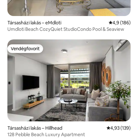
Társasházi lakás – eMdloti
Átlagos érték
4,9 (186)
Umdloti Beach CozyQuiet StudioCondo Pool & Seaview
Vendégfavorit
Vendégfavorit
Társasházi lakás – Hillhead
Átlagos értéke
4,93 (139)
128 Pebble Beach Luxury Apartment