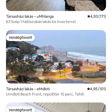
Társasházi lakás – uMhlanga
Átlagos értéke
4,93 (171)
63 Szép 1 hálószobás lakás kis inverterrel
Vendégfavorit
Vendégfavorit
Társasházi lakás – eMdloti
Átlagos értéke
4,95 (101)
Umdloti Beach Front, repülőtér 10 perc, Tahiti
Vendégfavorit