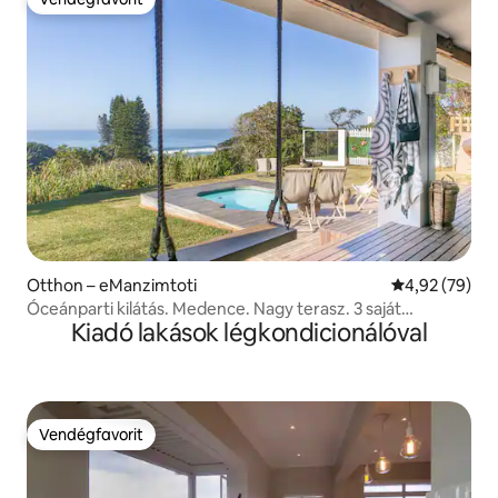
Vendégfavorit
Otthon – eManzimtoti
Átlagos érték
4,92 (79)
Óceánparti kilátás. Medence. Nagy terasz. 3 saját
Kiadó lakások légkondicionálóval
fürdőszobás hálószoba
Vendégfavorit
Vendégfavorit