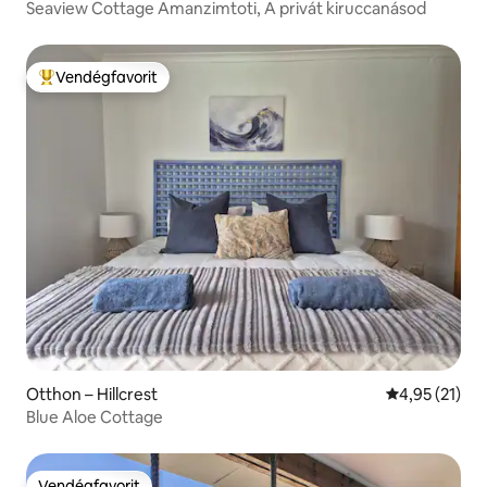
Seaview Cottage Amanzimtoti, A privát kiruccanásod
Vendégfavorit
Kiemelt vendégfavorit
Otthon – Hillcrest
Átlagos érték
4,95 (21)
Blue Aloe Cottage
Vendégfavorit