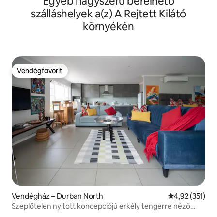
Egyéb nagyszerű bérelhető
szálláshelyek a(z) A Rejtett Kilátó
környékén
Vendégfavorit
Vendégfavorit
Vendégház – Durban North
Átlagos értéke
4,92 (351)
Szeplőtelen nyitott koncepciójú erkély tengerre néző
kilátással