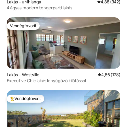
Lakás – uMhlanga
Átlagos értéke
4,88 (342)
4 ágyas modern tengerparti lakás
Vendégfavorit
Vendégfavorit
Lakás – Westville
Átlagos értéke
4,86 (128)
Executive Chic lakás lenyűgöző kilátással
Vendégfavorit
Kiemelt vendégfavorit