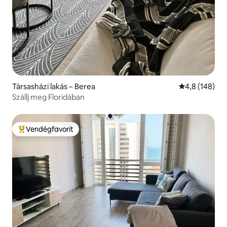
Társasházi lakás – Berea
Átlagos érték
4,8 (148)
Szállj meg Floridában
Vendégfavorit
Kiemelt vendégfavorit