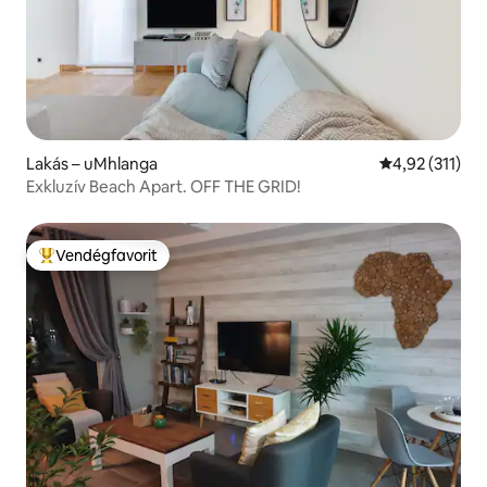
Lakás – uMhlanga
Átlagos értéke
4,92 (311)
Exkluzív Beach Apart. OFF THE GRID!
Vendégfavorit
Kiemelt vendégfavorit