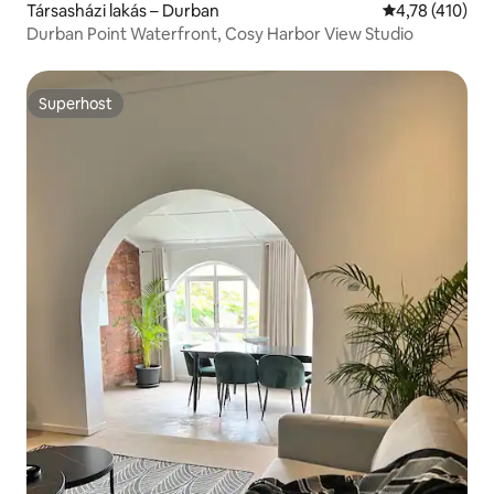
Társasházi lakás – Durban
Átlagos értéke
4,78 (410)
Durban Point Waterfront, Cosy Harbor View Studio
Superhost
Superhost