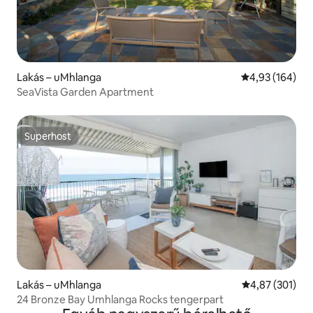
Lakás – uMhlanga
Átlagos értéke
4,93 (164)
SeaVista Garden Apartment
Superhost
Superhost
Lakás – uMhlanga
Átlagos értéke
4,87 (301)
24 Bronze Bay Umhlanga Rocks tengerpart