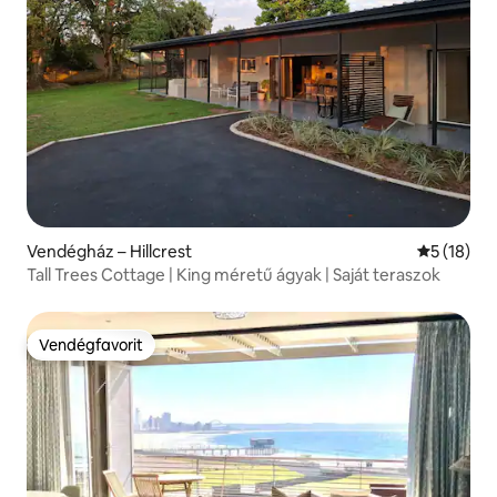
Vendégház – Hillcrest
Átlagos ér
5 (18)
Tall Trees Cottage | King méretű ágyak | Saját teraszok
Vendégfavorit
Vendégfavorit