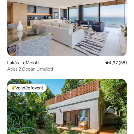
Lakás – eMdloti
Átlagos érték
4,97 (58)
Atlas 2 Ocean Umdloti
Vendégfavorit
Kiemelt vendégfavorit