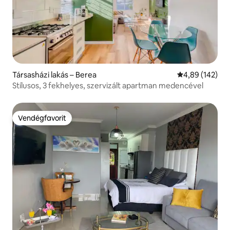
Társasházi lakás – Berea
Átlagos értéke
4,89 (142)
Stílusos, 3 fekhelyes, szervizált apartman medencével
Vendégfavorit
Vendégfavorit