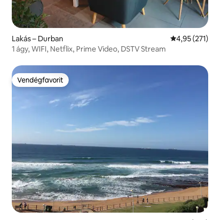
Lakás – Durban
Átlagos értéke
4,95 (271)
1 ágy, WIFI, Netflix, Prime Video, DSTV Stream
Vendégfavorit
Vendégfavorit