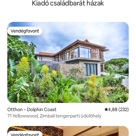
Kiadó családbarát házak
Vendégfavorit
Vendégfavorit
Otthon – Dolphin Coast
Átlagos értéke
4,88 (232)
71 Yellowwood, Zimbali tengerparti üdülőhely
Vendégfavorit