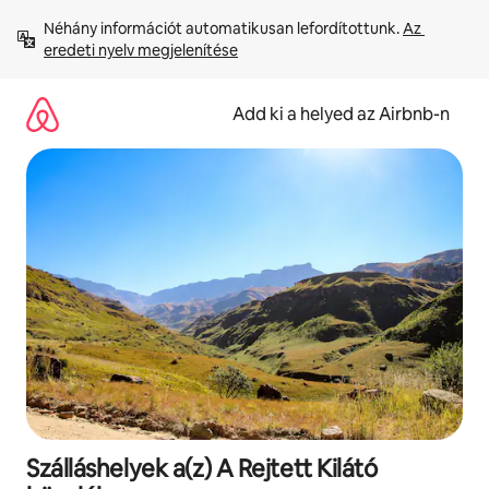
Ugrás
Néhány információt automatikusan lefordítottunk. 
Az 
a
eredeti nyelv megjelenítése
tartalomra
Add ki a helyed az Airbnb-n
Szálláshelyek a(z) A Rejtett Kilátó