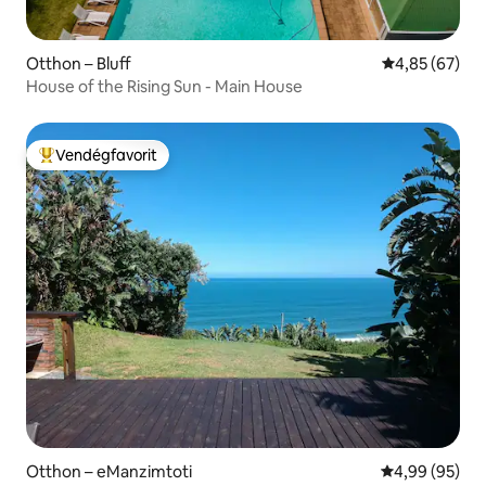
Otthon – Bluff
Átlagos érték
4,85 (67)
House of the Rising Sun - Main House
Vendégfavorit
Kiemelt vendégfavorit
Otthon – eManzimtoti
Átlagos érték
4,99 (95)