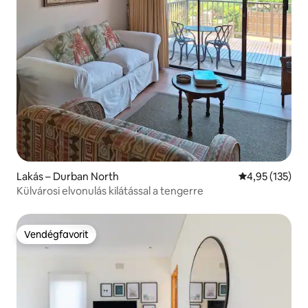
Lakás – Durban North
Átlagos értéke
4,95 (135)
Külvárosi elvonulás kilátással a tengerre
Vendégfavorit
Vendégfavorit