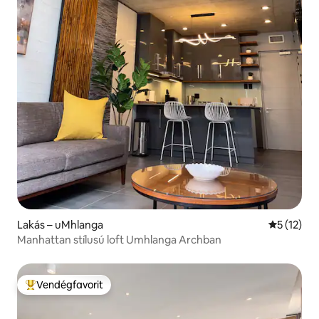
Lakás – uMhlanga
Átlagos ér
5 (12)
Manhattan stílusú loft Umhlanga Archban
Vendégfavorit
Kiemelt vendégfavorit