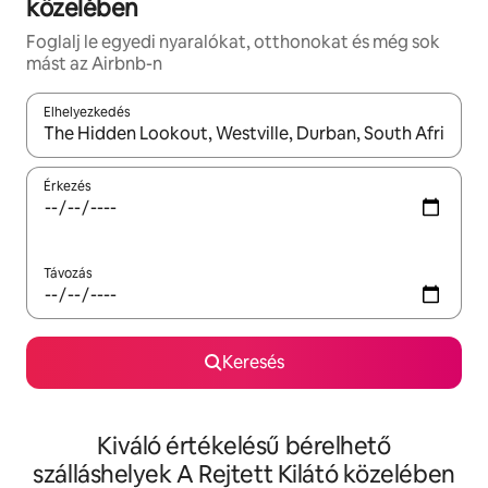
közelében
Foglalj le egyedi nyaralókat, otthonokat és még sok
mást az Airbnb-n
Elhelyezkedés
Az eredmények között a felfelé és a lefelé nyíllal navigálhatsz, 
Érkezés
Távozás
Keresés
Kiváló értékelésű bérelhető
szálláshelyek A Rejtett Kilátó közelében