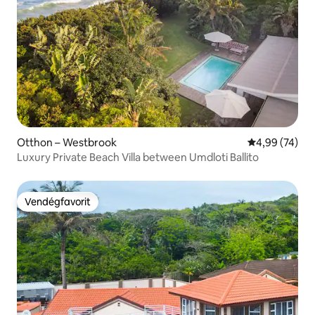
Otthon – Westbrook
Átlagos érték
4,99 (74)
Luxury Private Beach Villa between Umdloti Ballito
Vendégfavorit
Vendégfavorit