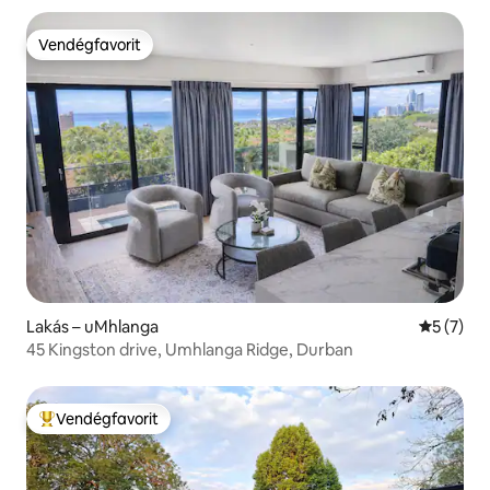
Vendégfavorit
Vendégfavorit
Lakás – uMhlanga
Átlagos é
5 (7)
45 Kingston drive, Umhlanga Ridge, Durban
Vendégfavorit
Kiemelt vendégfavorit