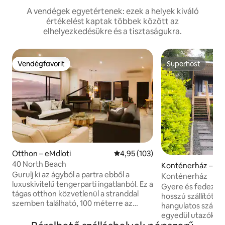
A vendégek egyetértenek: ezek a helyek kiváló
értékelést kaptak többek között az
elhelyezkedésükre és a tisztaságukra.
Vendégfavorit
Superhost
Vendégfavorit
Superhost
Otthon – eMdloti
Átlagos értékelés: 5/4,95, 103 
4,95 (103)
40 North Beach
Konténerház – Cow
Gurulj ki az ágyból a partra ebből a
Konténerház
luxuskivitelű tengerparti ingatlanból. Ez a
Gyere és fedezd fe
tágas otthon közvetlenül a stranddal
hosszú szállítótar
szemben található, 100 méterre az
hangulatos szállás
Umdloti árapálymedencétől, valamint
egyedül utazók va
250 méterre az éttermektől és egy
funkcionális kony