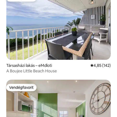
Vendégfavorit
Társasházi lakás – eMdloti
Átlagos értéke
4,85 (142)
A Boujee Little Beach House
Vendégfavorit
Vendégfavorit