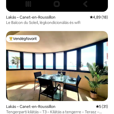
Lakás – Canet-en-Roussillon
Átlagos érték
4,89 (18)
Le Balcon du Soleil, légkondicionálás és wifi
Vendégfavorit
Kiemelt vendégfavorit
Lakás – Canet-en-Roussillon
Átlagos ér
5 (31)
Tengerparti kilátás – T3 – Kilátás a tengerre – Terasz –