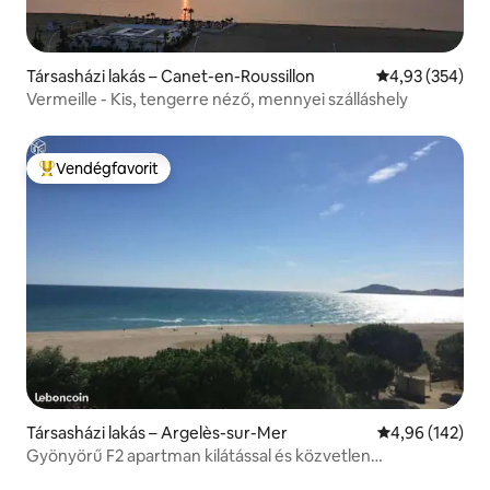
Társasházi lakás – Canet-en-Roussillon
Átlagos értéke
4,93 (354)
Vermeille - Kis, tengerre néző, mennyei szálláshely
Vendégfavorit
Kiemelt vendégfavorit
Társasházi lakás – Argelès-sur-Mer
Átlagos értéke
4,96 (142)
Gyönyörű F2 apartman kilátással és közvetlen
hozzáféréssel a tengerhez