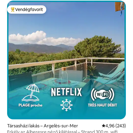
Vendégfavorit
Kiemelt vendégfavorit
Társasházi lakás – Argelès-sur-Mer
Átlagos értéke
4,96 (243)
Erkély az Alberesre néző kilátással – Strand 300 m, wifi,