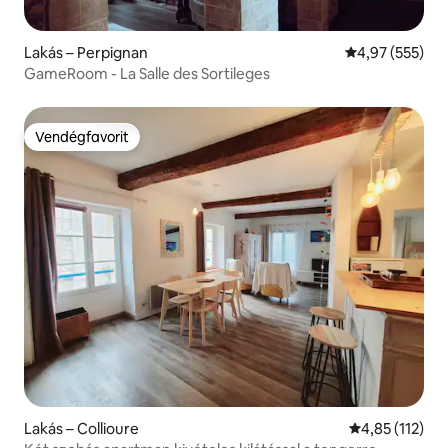
Lakás – Perpignan
Átlagos értéke
4,97 (555)
GameRoom - La Salle des Sortileges
Vendégfavorit
Vendégfavorit
Lakás – Collioure
Átlagos értéke
4,85 (112)