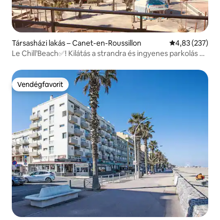
Társasházi lakás – Canet-en-Roussillon
Átlagos értéke
4,83 (237)
Le Chill’Beach✅! Kilátás a strandra és ingyenes parkolás 🏝
🏖
Vendégfavorit
Vendégfavorit