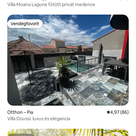
Villa Moana Lagune fűtött privát medence
Vendégfavorit
Vendégfavorit
Otthon – Pia
Átlagos érték
4,97 (86)
Villa Doussi: luxus és elegancia