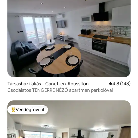
Társasházi lakás – Canet-en-Roussillon
Átlagos érték
4,8 (148)
Csodálatos TENGERRE NÉZŐ apartman parkolóval
Vendégfavorit
Kiemelt vendégfavorit