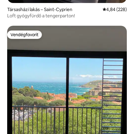
Társasházi lakás – Saint-Cyprien
Átlagos értéke
4,84 (228)
Loft gyógyfürdő a tengerparton!
Vendégfavorit
Vendégfavorit