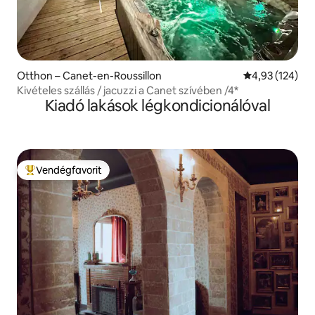
Otthon – Canet-en-Roussillon
Átlagos értéke
4,93 (124)
Kivételes szállás / jacuzzi a Canet szívében /4*
Kiadó lakások légkondicionálóval
Vendégfavorit
Kiemelt vendégfavorit