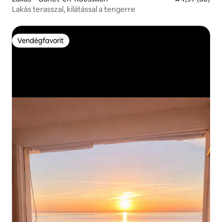
Lakás terasszal, kilátással a tengerre
Vendégfavorit
Vendégfavorit