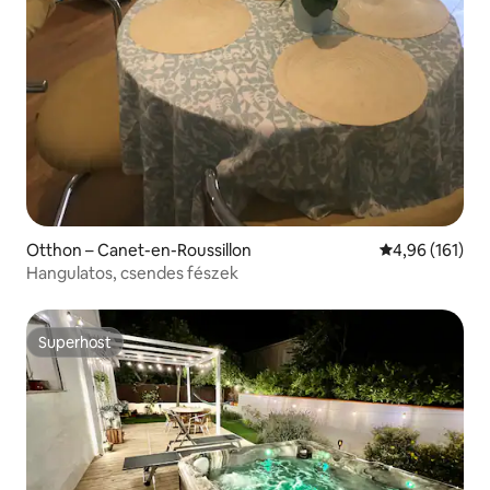
Otthon – Canet-en-Roussillon
Átlagos értéke
4,96 (161)
Hangulatos, csendes fészek
Superhost
Superhost