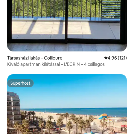
Társasházi lakás – Collioure
Átlagos értéke
4,96 (121)
Kiváló apartman kilátással – L'ECRIN – 4 csillagos
Superhost
Superhost