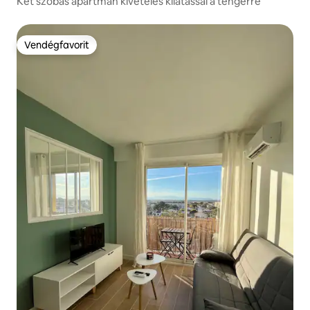
Két szobás apartman kivételes kilátással a tengerre
Vendégfavorit
Vendégfavorit