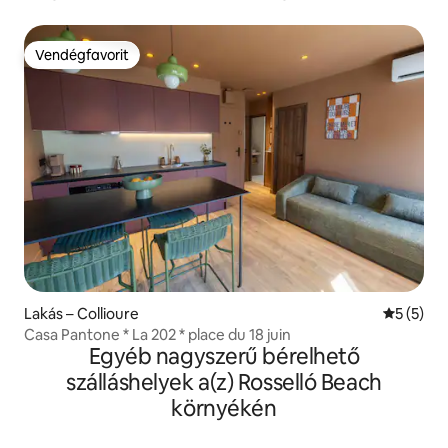
Parkoló.
Vendégfavorit
Vendégfavorit
Lakás – Collioure
Átlagos é
5 (5)
Casa Pantone * La 202 * place du 18 juin
Egyéb nagyszerű bérelhető
szálláshelyek a(z) Rosselló Beach
környékén