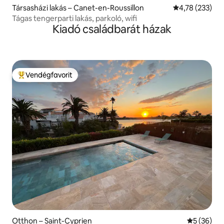
Társasházi lakás – Canet-en-Roussillon
Átlagos értéke
4,78 (233)
Tágas tengerparti lakás, parkoló, wifi
Kiadó családbarát házak
Vendégfavorit
Kiemelt vendégfavorit
Otthon – Saint-Cyprien
Átlagos ér
5 (36)