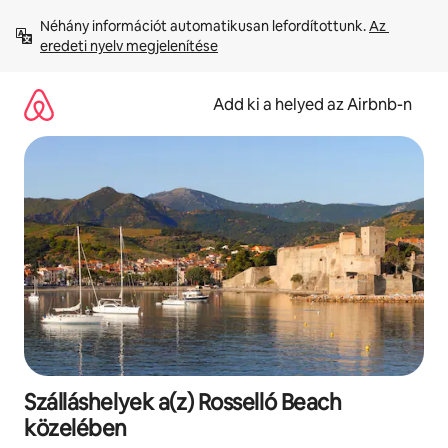
Ugrás
Néhány információt automatikusan lefordítottunk. 
Az 
a
eredeti nyelv megjelenítése
tartalomra
Add ki a helyed az Airbnb-n
Szálláshelyek a(z) Rosselló Beach
közelében