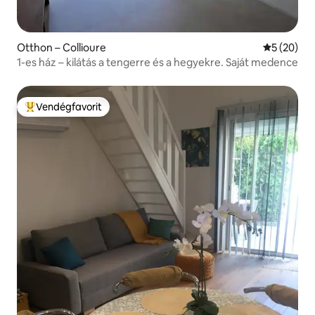
Otthon – Collioure
Átlagos ér
5 (20)
1-es ház – kilátás a tengerre és a hegyekre. Saját medence
Vendégfavorit
Kiemelt vendégfavorit