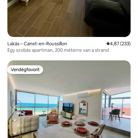
Lakás – Canet-en-Roussillon
Átlagos értéke
4,87 (233)
Egy szobás apartman, 200 méterre van a strand
Vendégfavorit
Vendégfavorit