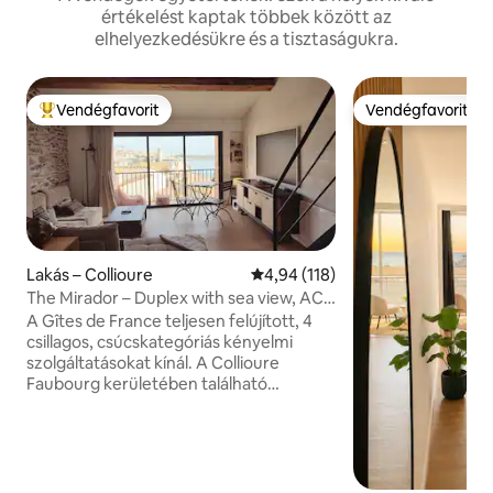
értékelést kaptak többek között az
elhelyezkedésükre és a tisztaságukra.
Vendégfavorit
Vendégfavorit
Kiemelt vendégfavorit
Vendégfavorit
Lakás – Collioure
Átlagos értékelés: 5/4,94, 118 
4,94 (118)
The Mirador – Duplex with sea view, AC
and garage
A Gîtes de France teljesen felújított, 4
csillagos, csúcskategóriás kényelmi
szolgáltatásokat kínál. A Collioure
Faubourg kerületében található
szálláshely lélegzetelállító kilátást nyújt a
tengerre, és mindössze 50 méterre
található a strandtól. Ez a
légkondicionált, 60 m² -es apartman egy
hálószobával, két modern fürdőszobával