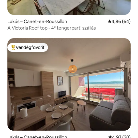
Lakás – Canet-en-Roussillon
Átlagos érték
4,86 (64)
A Victoria Roof top - 4* tengerparti szállás
Vendégfavorit
Kiemelt vendégfavorit
Lakás – Canet-en-Roussillon
Átlagos érték
4,97 (30)