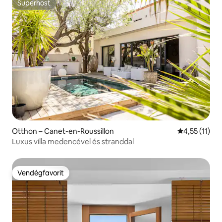
Superhost
Superhost
Otthon – Canet-en-Roussillon
Átlagos érték
4,55 (11)
Luxus villa medencével és stranddal
Vendégfavorit
Vendégfavorit