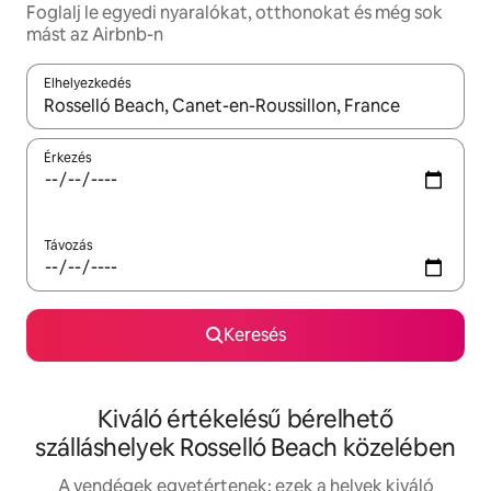
Foglalj le egyedi nyaralókat, otthonokat és még sok
mást az Airbnb-n
Elhelyezkedés
Az eredmények között a felfelé és a lefelé nyíllal navigálhatsz, 
Érkezés
Távozás
Keresés
Kiváló értékelésű bérelhető
szálláshelyek Rosselló Beach közelében
A vendégek egyetértenek: ezek a helyek kiváló