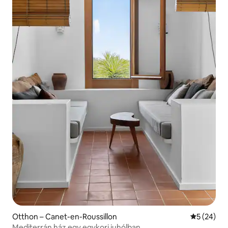
Otthon – Canet-en-Roussillon
Átlagos ér
5 (24)
Mediterrán ház egy egykori juhólban