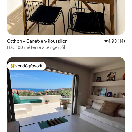
Otthon – Canet-en-Roussillon
Átlagos érték
4,93 (14)
Ház 100 méterre a tengertől
Vendégfavorit
Kiemelt vendégfavorit