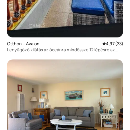
Otthon – Avalon
Átlagos érték
4,97 (33)
Lenyűgöző kilátás az óceánra mindössze 12 lépésre az
utcától.