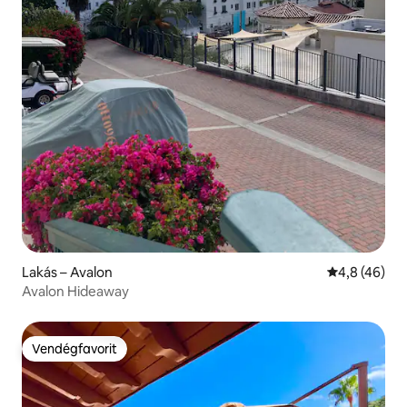
Lakás – Avalon
Átlagos érté
4,8 (46)
Avalon Hideaway
Vendégfavorit
Vendégfavorit