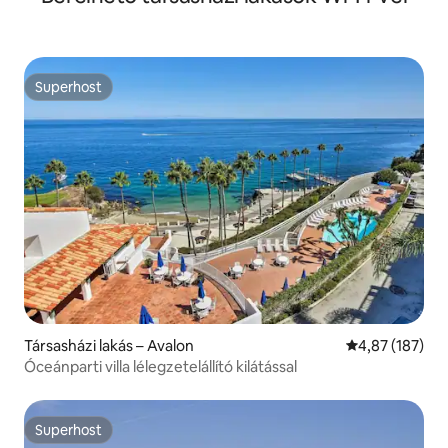
Superhost
Superhost
Társasházi lakás – Avalon
Átlagos értéke
4,87 (187)
Óceánparti villa lélegzetelállító kilátással
Superhost
Superhost