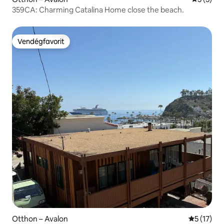
359CA: Charming Catalina Home close the beach.
Vendégfavorit
Vendégfavorit
Otthon – Avalon
Átlagos ér
5 (17)