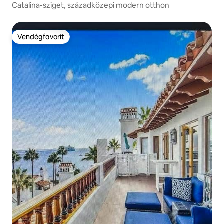
Catalina-sziget, századközepi modern otthon
Vendégfavorit
Vendégfavorit