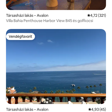
Társasházi lakás – Avalon
Átlagos értéke
4,72 (321)
Villa Bahia Penthouse Harbor View B45 és golfkocsi
Vendégfavorit
Vendégfavorit
Társasházi lakás – Avalon
Átlagos érték
4,93 (45)