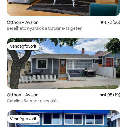
Otthon – Avalon
Átlagos érték
4,72 (36)
Bérelhető nyaralók a Catalina-szigeten
Vendégfavorit
Vendégfavorit
Otthon – Avalon
Átlagos érték
4,95 (19)
Catalina Sumner elvonulás
Vendégfavorit
Vendégfavorit