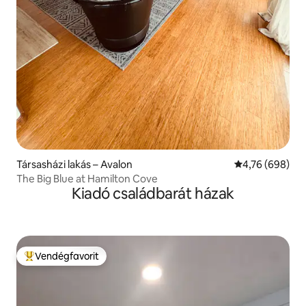
Társasházi lakás – Avalon
Átlagos értéke
4,76 (698)
The Big Blue at Hamilton Cove
Kiadó családbarát házak
Vendégfavorit
Kiemelt vendégfavorit