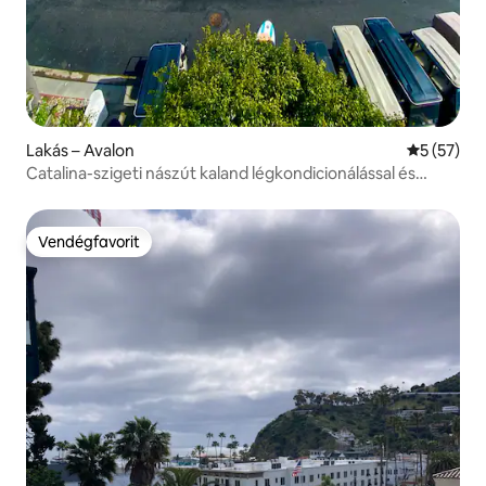
Lakás – Avalon
Átlagos ér
5 (57)
Catalina-szigeti nászút kaland légkondicionálással és
golfkocsival
Vendégfavorit
Vendégfavorit