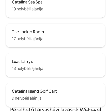
Catalina Sea Spa
19 helybéli ajánlja
The Locker Room
17 helybéli ajánlja
Luau Larry's
13 helybéli ajánlja
Catalina Island Golf Cart
9 helybéli ajánlja
Bérelhető társasházi lakások Wi-Fi-vel