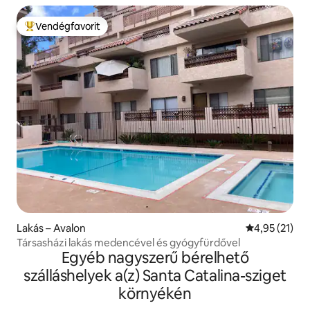
Vendégfavorit
Kiemelt vendégfavorit
Lakás – Avalon
Átlagos érték
4,95 (21)
Társasházi lakás medencével és gyógyfürdővel
Egyéb nagyszerű bérelhető
szálláshelyek a(z) Santa Catalina-sziget
környékén