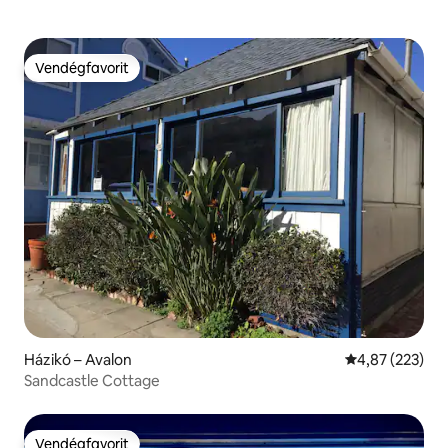
Vendégfavorit
Vendégfavorit
Házikó – Avalon
Átlagos értéke
4,87 (223)
Sandcastle Cottage
Vendégfavorit