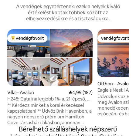
A vendégek egyetértenek: ezek a helyek kiváló
értékelést kaptak többek között az
elhelyezkedésükre és a tisztaságukra.
Vendégfavorit
Vendégfavorit
Kiemelt vendégfavorit
Vendégfavorit
Otthon – Avalon
Eagle's Nest | Ava
Villa – Avalon
Átlagos értékelés: 5/4,99, 187 
4,99 (187)
panorámakilátásán
Üdvözlünk az Eagle
H245: Catalina legjobb 1%-a, 21 lépcső, új
meg Avalon szívébe
golfkocsi
** Kérdezz minket a korai érkezéssel
menedékeden, és é
kapcsolatban! ** Üdvözlünk Havenben, a
os óceán- és hegyi 
nagyon népszerű prémium Hamilton
gyönyörű napfelkel
Cove társasházi lakásban, ahonnan
tágas teraszon, a
Bérelhető szálláshelyek népszerű
akadálytalan kilátás nyílik az óceánra! A
nyitva tartó, 7 fő
felső sarokban található társasházi