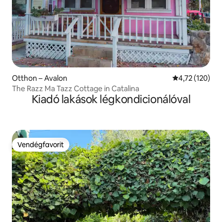
Otthon – Avalon
Átlagos értéke
4,72 (120)
The Razz Ma Tazz Cottage in Catalina
Kiadó lakások légkondicionálóval
Vendégfavorit
Vendégfavorit