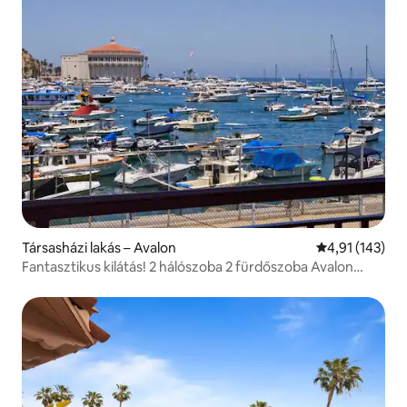
Társasházi lakás – Avalon
Átlagos értéke
4,91 (143)
Fantasztikus kilátás! 2 hálószoba 2 fürdőszoba Avalon
lakás