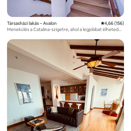
Társasházi lakás – Avalon
Átlagos értéke
4,66 (156)
Menekülés a Catalina-szigetre, ahol a legjobbat élheted
meg!