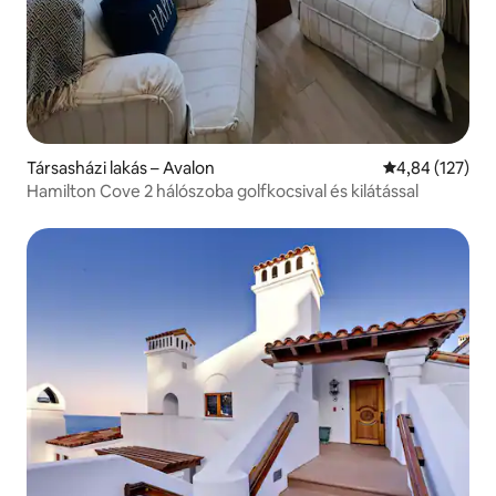
Társasházi lakás – Avalon
Átlagos értéke
4,84 (127)
Hamilton Cove 2 hálószoba golfkocsival és kilátással