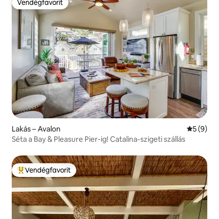
Vendégfavorit
Vendégfavorit
Lakás – Avalon
Átlagos é
5 (9)
Séta a Bay & Pleasure Pier-ig! Catalina-szigeti szállás
Vendégfavorit
Kiemelt vendégfavorit