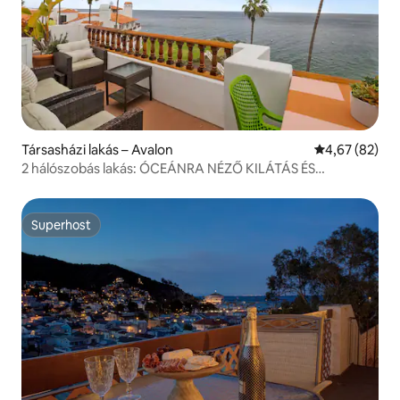
Társasházi lakás – Avalon
Átlagos érték
4,67 (82)
2 hálószobás lakás: ÓCEÁNRA NÉZŐ KILÁTÁS ÉS
GOLFKOCSI!
Superhost
Superhost