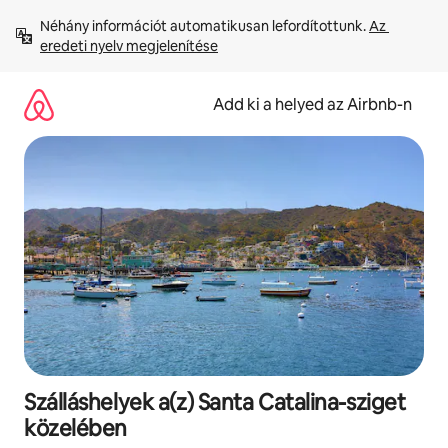
Ugrás
Néhány információt automatikusan lefordítottunk. 
Az 
a
eredeti nyelv megjelenítése
tartalomra
Add ki a helyed az Airbnb-n
Szálláshelyek a(z) Santa Catalina-sziget
közelében