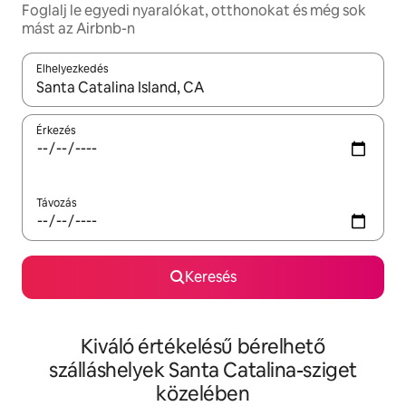
Foglalj le egyedi nyaralókat, otthonokat és még sok
mást az Airbnb-n
Elhelyezkedés
Az eredmények között a felfelé és a lefelé nyíllal navigálhatsz, 
Érkezés
Távozás
Keresés
Kiváló értékelésű bérelhető
szálláshelyek Santa Catalina-sziget
közelében