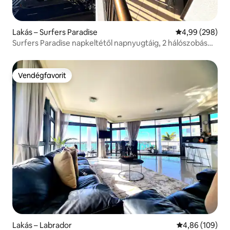
Lakás – Surfers Paradise
Átlagos értéke
4,99 (298)
Surfers Paradise napkeltétől napnyugtáig, 2 hálószobás
park + medence
Vendégfavorit
Vendégfavorit
Lakás – Labrador
Átlagos értéke
4,86 (109)