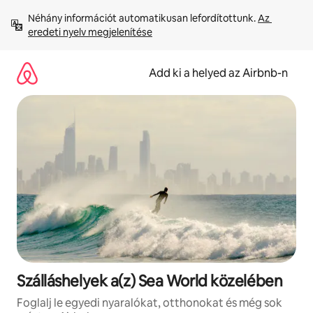
Ugrás
Néhány információt automatikusan lefordítottunk. 
Az 
a
eredeti nyelv megjelenítése
tartalomra
Add ki a helyed az Airbnb-n
Szálláshelyek a(z) Sea World közelében
Foglalj le egyedi nyaralókat, otthonokat és még sok