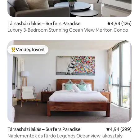
Társasházi lakás – Surfers Paradise
Átlagos értéke
4,94 (126)
Luxury 3-Bedroom Stunning Ocean View Meriton Condo
Vendégfavorit
Kiemelt vendégfavorit
Társasházi lakás – Surfers Paradise
Átlagos értéke
4,94 (299)
Naplementék és fürdő Legends Oceanview lakosztály