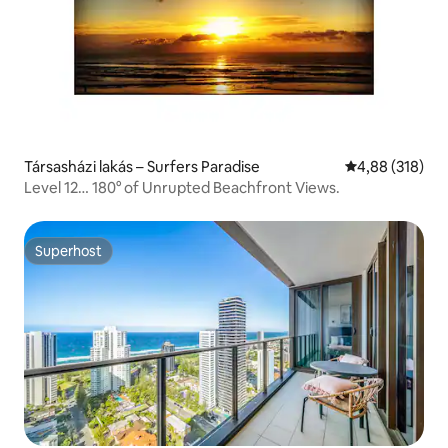
Társasházi lakás – Surfers Paradise
Átlagos értéke
4,88 (318)
Level 12… 180° of Unrupted Beachfront Views.
Superhost
Superhost