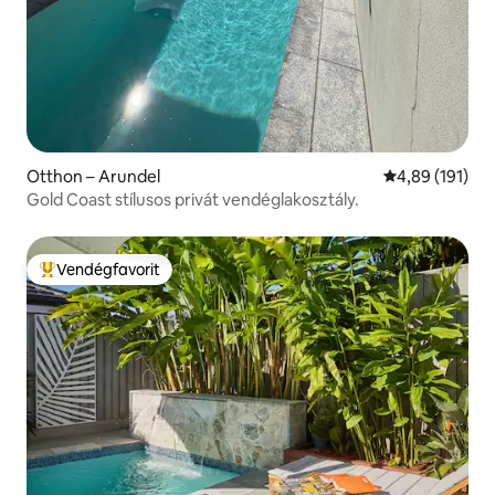
Otthon – Arundel
Átlagos értéke
4,89 (191)
Gold Coast stílusos privát vendéglakosztály.
Vendégfavorit
Kiemelt vendégfavorit