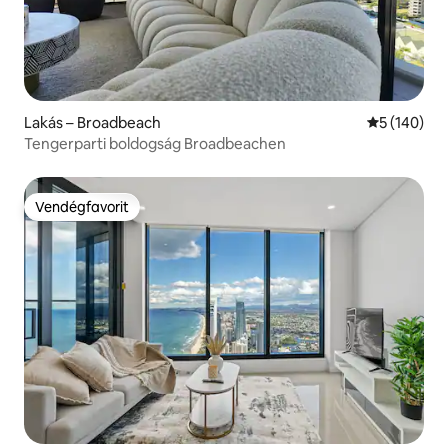
Lakás – Broadbeach
Átlagos ért
5 (140)
Tengerparti boldogság Broadbeachen
Vendégfavorit
Vendégfavorit