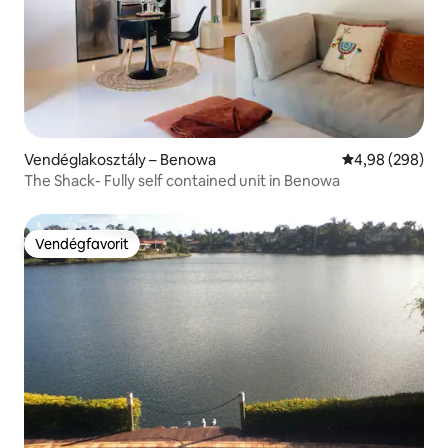
Vendéglakosztály – Benowa
Átlagos értéke
4,98 (298)
The Shack- Fully self contained unit in Benowa
Vendégfavorit
Vendégfavorit