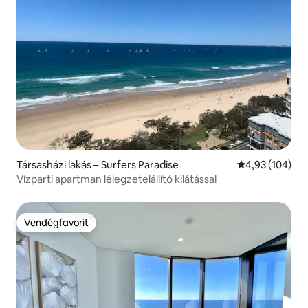
Társasházi lakás – Surfers Paradise
Átlagos értéke
4,93 (104)
Vízparti apartman lélegzetelállító kilátással
Vendégfavorit
Vendégfavorit