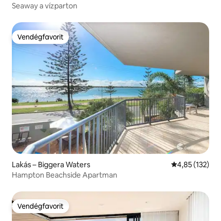
Seaway a vízparton
Vendégfavorit
Vendégfavorit
Lakás – Biggera Waters
Átlagos értéke
4,85 (132)
Hampton Beachside Apartman
Vendégfavorit
Vendégfavorit