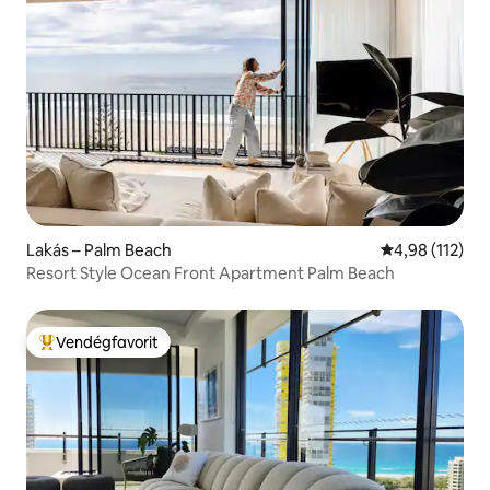
Lakás – Palm Beach
Átlagos értéke
4,98 (112)
Resort Style Ocean Front Apartment Palm Beach
Vendégfavorit
Kiemelt vendégfavorit