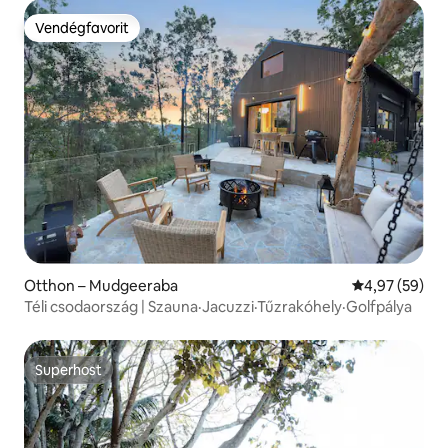
Vendégfavorit
Vendégfavorit
Otthon – Mudgeeraba
Átlagos érték
4,97 (59)
Téli csodaország | Szauna·Jacuzzi·Tűzrakóhely·Golfpálya
Superhost
Superhost