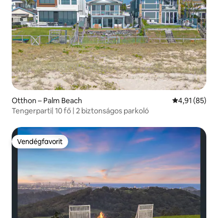
Otthon – Palm Beach
Átlagos érték
4,91 (85)
Tengerparti| 10 fő | 2 biztonságos parkoló
Vendégfavorit
Vendégfavorit