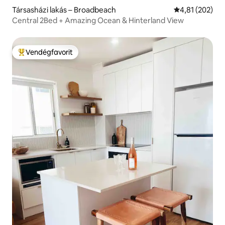
Társasházi lakás – Broadbeach
Átlagos értéke
4,81 (202)
Central 2Bed + Amazing Ocean & Hinterland View
Vendégfavorit
Kiemelt vendégfavorit