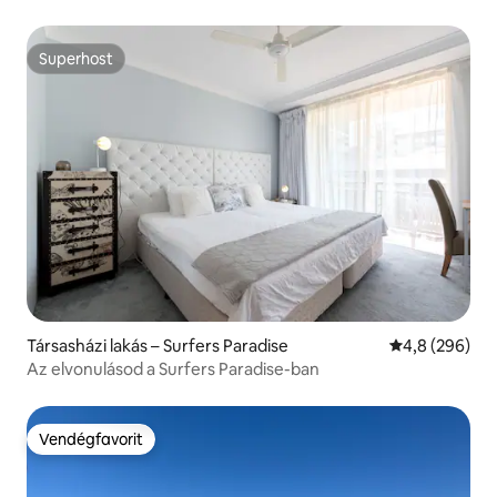
Superhost
Superhost
Társasházi lakás – Surfers Paradise
Átlagos érték
4,8 (296)
Az elvonulásod a Surfers Paradise-ban
Vendégfavorit
Vendégfavorit