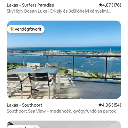
Lakás – Surfers Paradise
Átlagos értéke
4,87 (176)
SkyHigh Ocean Luxe | Erkély és üdülőhelyi kényelmi
szolgáltatások
Vendégfavorit
Kiemelt vendégfavorit
Lakás – Southport
Átlagos értéke
4,96 (154)
Southport Sea View – medencék, gyógyfürdő és partok