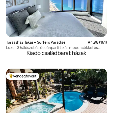
Társasházi lakás – Surfers Paradise
Átlagos értéke
4,98 (161)
Luxus 3 hálószobás óceánparti lakás medencékkel és
Kiadó családbarát házak
gyógyfürdővel
Vendégfavorit
Kiemelt vendégfavorit