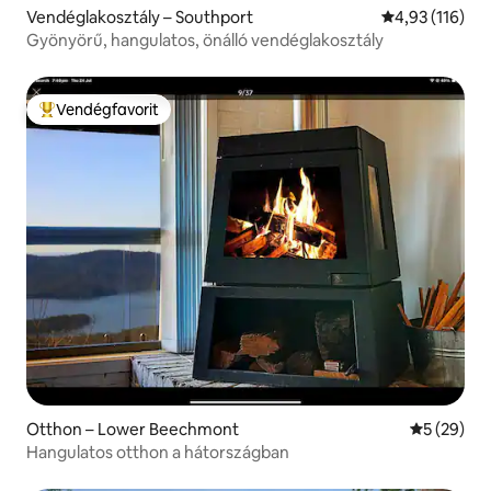
Vendéglakosztály – Southport
Átlagos értéke
4,93 (116)
Gyönyörű, hangulatos, önálló vendéglakosztály
Vendégfavorit
Kiemelt vendégfavorit
Otthon – Lower Beechmont
Átlagos ér
5 (29)
Hangulatos otthon a hátországban