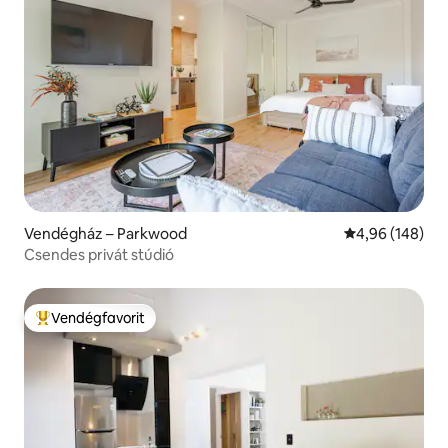
Vendégház – Parkwood
Átlagos értéke
4,96 (148)
Csendes privát stúdió
Vendégfavorit
Kiemelt vendégfavorit