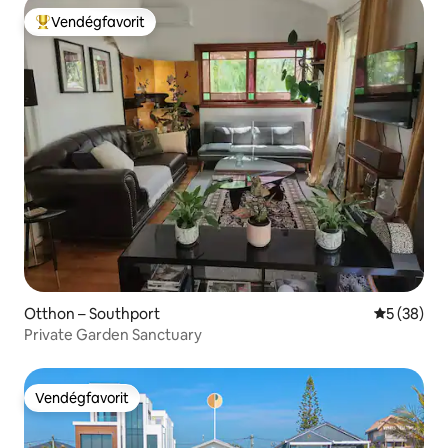
Vendégfavorit
Kiemelt vendégfavorit
Otthon – Southport
Átlagos ér
5 (38)
Private Garden Sanctuary
Vendégfavorit
Vendégfavorit