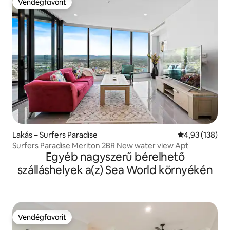
Vendégfavorit
Vendégfavorit
Lakás – Surfers Paradise
Átlagos értéke
4,93 (138)
Surfers Paradise Meriton 2BR New water view Apt
Egyéb nagyszerű bérelhető
szálláshelyek a(z) Sea World környékén
Vendégfavorit
Vendégfavorit