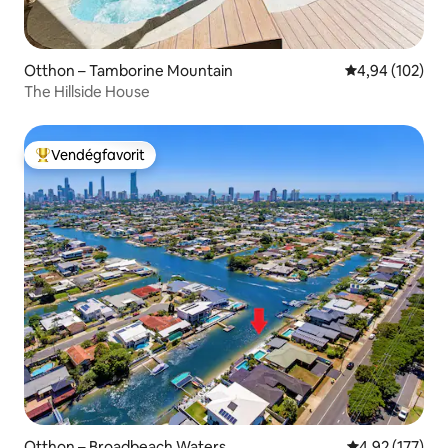
Otthon – Tamborine Mountain
Átlagos értéke
4,94 (102)
The Hillside House
Vendégfavorit
Kiemelt vendégfavorit
Otthon – Broadbeach Waters
Átlagos értéke
4,92 (177)