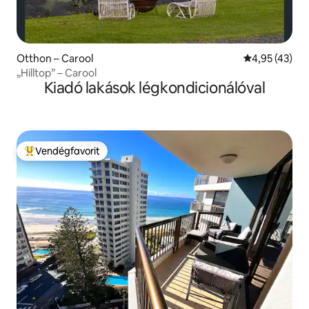
Otthon – Carool
Átlagos érték
4,95 (43)
„Hilltop” – Carool
Kiadó lakások légkondicionálóval
Vendégfavorit
Kiemelt vendégfavorit