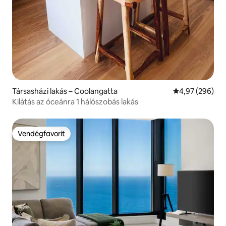
Társasházi lakás – Coolangatta
Átlagos értéke
4,97 (296)
Kilátás az óceánra 1 hálószobás lakás
Vendégfavorit
Vendégfavorit