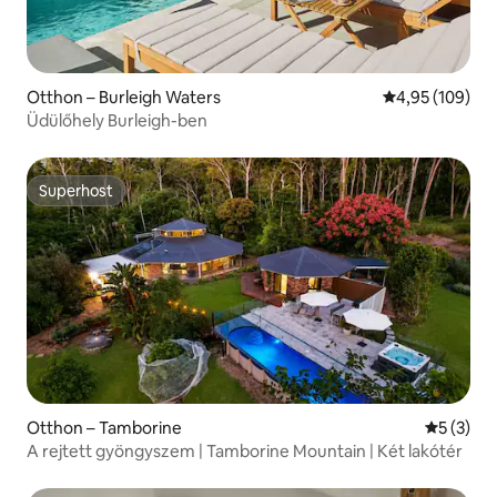
Otthon – Burleigh Waters
Átlagos értéke
4,95 (109)
Üdülőhely Burleigh-ben
Superhost
Superhost
Otthon – Tamborine
Átlagos é
5 (3)
A rejtett gyöngyszem | Tamborine Mountain | Két lakótér