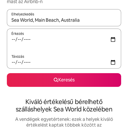
mást az Airbnb-n
Elhelyezkedés
Az eredmények között a felfelé és a lefelé nyíllal navigálhatsz, 
Érkezés
Távozás
Keresés
Kiváló értékelésű bérelhető
szálláshelyek Sea World közelében
A vendégek egyetértenek: ezek a helyek kiváló
értékelést kaptak többek között az