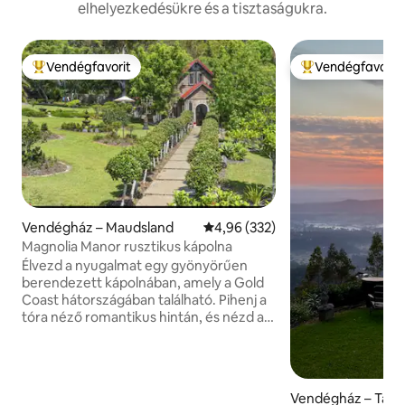
elhelyezkedésükre és a tisztaságukra.
Vendégfavorit
Vendégfavorit
Kiemelt vendégfavorit
Kiemelt vendégfa
Vendégház – Maudsland
Átlagos értékelés: 5/4,96, 332 
4,96 (332)
Magnolia Manor rusztikus kápolna
Élvezd a nyugalmat egy gyönyörűen
berendezett kápolnában, amely a Gold
Coast hátországában található. Pihenj a
tóra néző romantikus hintán, és nézd a
lenyűgöző naplementét. Helyezd
magad kényelembe a tűz mellett, vagy
lazíts egy fürdőben a karmos kádban. A
félemeleten egy queen-size méretű ágy
Vendégház – Tam
és egy egyszemélyes pihenőágy