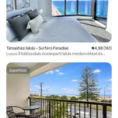
Társasházi lakás – Surfers Paradise
Átlagos értéke
4,98 (161)
Luxus 3 hálószobás óceánparti lakás medencékkel és
gyógyfürdővel
Superhost
Superhost