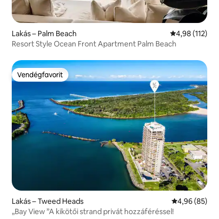
Lakás – Palm Beach
Átlagos értéke
4,98 (112)
Resort Style Ocean Front Apartment Palm Beach
Vendégfavorit
Vendégfavorit
Lakás – Tweed Heads
Átlagos érték
4,96 (85)
„Bay View ”A kikötői strand privát hozzáféréssel!