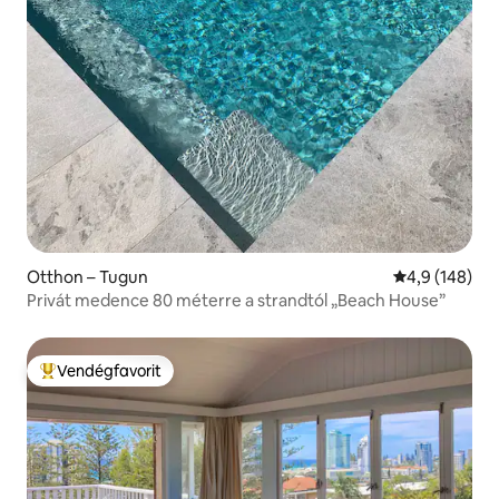
Otthon – Tugun
Átlagos érték
4,9 (148)
Privát medence 80 méterre a strandtól „Beach House”
Vendégfavorit
Kiemelt vendégfavorit