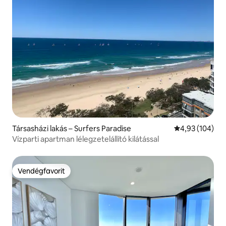
Társasházi lakás – Surfers Paradise
Átlagos értéke
4,93 (104)
Vízparti apartman lélegzetelállító kilátással
Vendégfavorit
Vendégfavorit