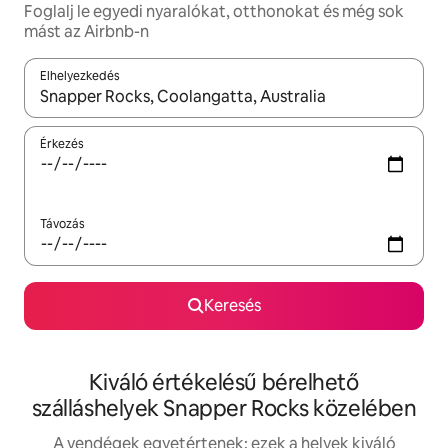
Foglalj le egyedi nyaralókat, otthonokat és még sok
mást az Airbnb-n
Elhelyezkedés
Az eredmények között a felfelé és a lefelé nyíllal navigálhatsz, 
Érkezés
Távozás
Keresés
Kiváló értékelésű bérelhető
szálláshelyek Snapper Rocks közelében
A vendégek egyetértenek: ezek a helyek kiváló