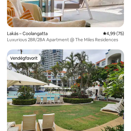
Lakás – Coolangatta
Átlagos érték
4,99 (75)
Luxurious 2BR/2BA Apartment @ The Miles Residences
Vendégfavorit
Vendégfavorit