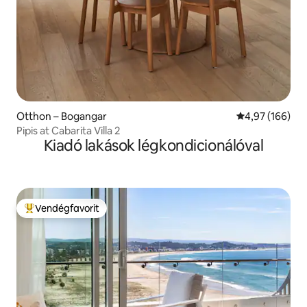
Otthon – Bogangar
Átlagos értéke
4,97 (166)
Pipis at Cabarita Villa 2
Kiadó lakások légkondicionálóval
Vendégfavorit
Kiemelt vendégfavorit