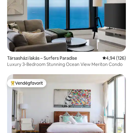
Társasházi lakás – Surfers Paradise
Átlagos értéke
4,94 (126)
Luxury 3-Bedroom Stunning Ocean View Meriton Condo
Vendégfavorit
Kiemelt vendégfavorit