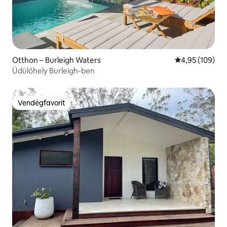
Otthon – Burleigh Waters
Átlagos értéke
4,95 (109)
Üdülőhely Burleigh-ben
Vendégfavorit
Vendégfavorit