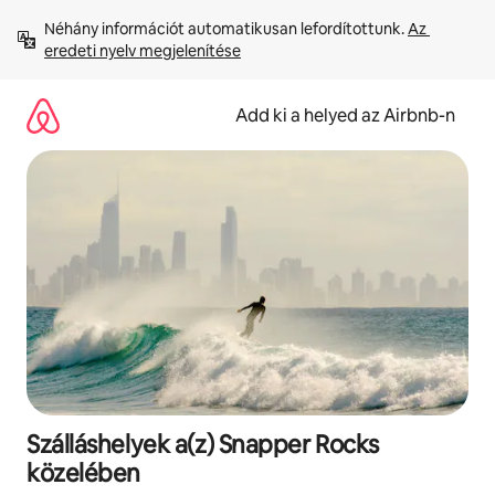
Ugrás
Néhány információt automatikusan lefordítottunk. 
Az 
a
eredeti nyelv megjelenítése
tartalomra
Add ki a helyed az Airbnb-n
Szálláshelyek a(z) Snapper Rocks
közelében