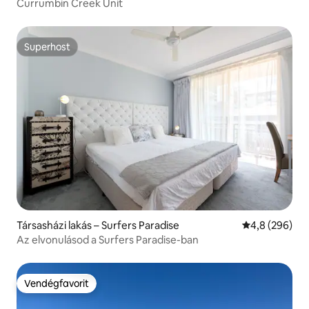
Currumbin Creek Unit
Superhost
Superhost
Társasházi lakás – Surfers Paradise
Átlagos érték
4,8 (296)
Az elvonulásod a Surfers Paradise-ban
Vendégfavorit
Vendégfavorit