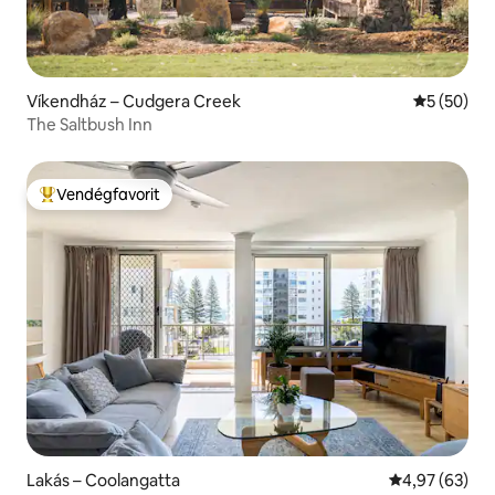
Víkendház – Cudgera Creek
Átlagos ér
5 (50)
The Saltbush Inn
Vendégfavorit
Kiemelt vendégfavorit
Lakás – Coolangatta
Átlagos érték
4,97 (63)