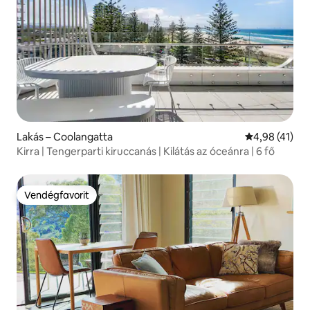
Lakás – Coolangatta
Átlagos érték
4,98 (41)
Kirra | Tengerparti kiruccanás | Kilátás az óceánra | 6 fő
Vendégfavorit
Vendégfavorit