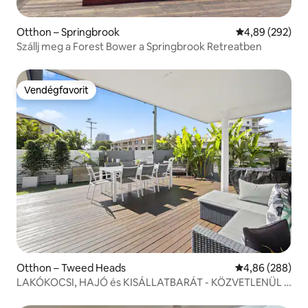
Otthon – Springbrook
Átlagos értéke
4,89 (292)
Szállj meg a Forest Bower a Springbrook Retreatben
Vendégfavorit
Vendégfavorit
Otthon – Tweed Heads
Átlagos értéke
4,86 (288)
LAKÓKOCSI, HAJÓ és KISÁLLATBARÁT - KÖZVETLENÜL A
HATÁRON