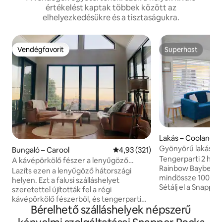
értékelést kaptak többek között az
elhelyezkedésükre és a tisztaságukra.
Vendégfavorit
Superhost
Vendégfavorit
Superhost
Lakás – Coolangat
Gyönyörű lakás R
Bungaló – Carool
Átlagos értékelés: 5/4,93, 321 
4,93 (321)
Tengerparti 2 hál
A kávépörkölő fészer a lenyűgöző
Rainbow Bayben, 
Caroolban
Lazíts ezen a lenyűgöző hátországi
mindössze 100 mét
helyen. Ezt a falusi szálláshelyet
Sétálj el a Snappe
szeretettel újították fel a régi
Beachhez, a Coola
kávépörkölő fészerből, és tengerparti
éttermeihez és ká
Bérelhető szálláshelyek népszerű
rusztikus hangulattal épült. Élvezd a
óceánra nyíló kilát
tengerre és a hegyekre nyíló kilátást a