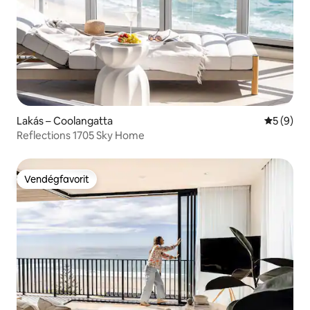
Lakás – Coolangatta
Átlagos é
5 (9)
Reflections 1705 Sky Home
Vendégfavorit
Vendégfavorit