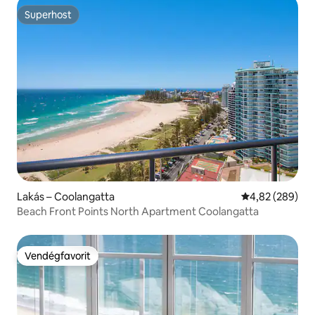
Superhost
Superhost
Lakás – Coolangatta
Átlagos értéke
4,82 (289)
Beach Front Points North Apartment Coolangatta
Vendégfavorit
Vendégfavorit