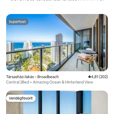
Superhost
Superhost
Társasházi lakás – Broadbeach
Átlagos értéke
4,81 (202)
Central 2Bed + Amazing Ocean & Hinterland View
Vendégfavorit
Vendégfavorit