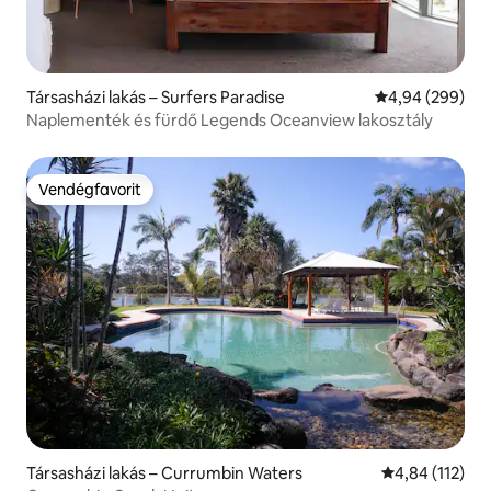
Társasházi lakás – Surfers Paradise
Átlagos értéke
4,94 (299)
Naplementék és fürdő Legends Oceanview lakosztály
Vendégfavorit
Vendégfavorit
Társasházi lakás – Currumbin Waters
Átlagos értéke
4,84 (112)