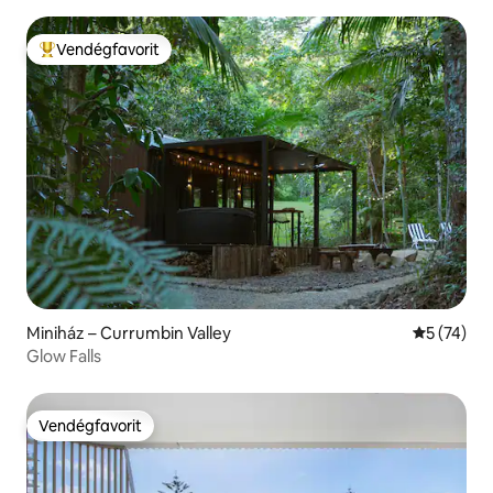
Vendégfavorit
Kiemelt vendégfavorit
Miniház – Currumbin Valley
Átlagos ér
5 (74)
Glow Falls
Vendégfavorit
Vendégfavorit