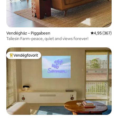
Vendégház – Piggabeen
Átlagos értéke
4,95 (367)
Taliesin Farm-peace, quiet and views forever!
Vendégfavorit
Kiemelt vendégfavorit