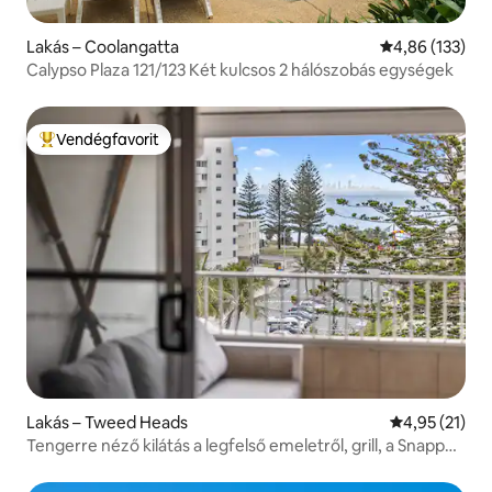
Lakás – Coolangatta
Átlagos értéke
4,86 (133)
Calypso Plaza 121/123 Két kulcsos 2 hálószobás egységek
Vendégfavorit
Kiemelt vendégfavorit
Lakás – Tweed Heads
Átlagos érték
4,95 (21)
Tengerre néző kilátás a legfelső emeletről, grill, a Snapper
Rocks gyalogosan megközelíthető