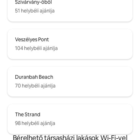
Szivárvány-öböl
51 helybéli ajánlja
Veszélyes Pont
104 helybéli ajánlja
Duranbah Beach
70 helybéli ajánlja
The Strand
98 helybéli ajánlja
Bérelhető társasházi lakások Wi-Fi-vel