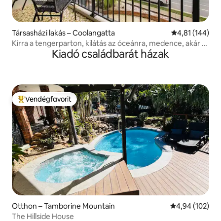
Társasházi lakás – Coolangatta
Átlagos értéke
4,81 (144)
Kirra a tengerparton, kilátás az óceánra, medence, akár 5
Kiadó családbarát házak
főnek
Vendégfavorit
Kiemelt vendégfavorit
Otthon – Tamborine Mountain
Átlagos értéke
4,94 (102)
The Hillside House