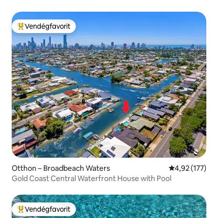
Vendégfavorit
Kiemelt vendégfavorit
Otthon – Broadbeach Waters
Átlagos értéke
4,92 (177)
Gold Coast Central Waterfront House with Pool
Vendégfavorit
Kiemelt vendégfavorit