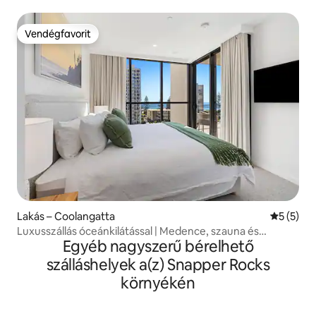
Vendégfavorit
Vendégfavorit
Lakás – Coolangatta
Átlagos é
5 (5)
Luxusszállás óceánkilátással | Medence, szauna és
Egyéb nagyszerű bérelhető
edzőterem
szálláshelyek a(z) Snapper Rocks
környékén