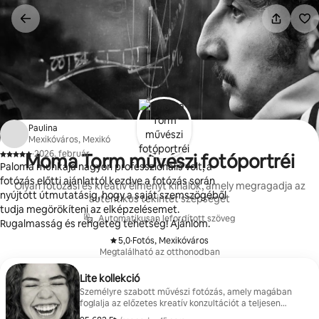
Ugrás
a
tartalomra
Paulina
Mexikóváros, Mexikó
·
2026. február
Moma Torm művészi fotóportréi
,
Paloma munkája nagyon professzionális volt, a
fotózás előtti ajánlattól kezdve a fotózás során
Olyan fotózási és kreatív élményt kínálok, amely megragadja az
nyújtott útmutatásig, hogy a saját szemszögéből
autentikus tekintet szépségét
tudja megörökíteni az elképzelésemet.
Automatikusan lefordított szöveg
Rugalmasság és rengeteg tehetség! Ajánlom.
5,0
·
Fotós, Mexikóváros
,
Megtalálható az otthonodban
Lite kollekció
Személyre szabott művészi fotózás, amely magában
foglalja az előzetes kreatív konzultációt a teljesen
személyre szabott fotózás koncepciójának és ötletének