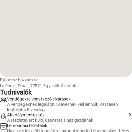
Eljöhetsz hozzám is:
La Porte, Texas, 77571, Egyesült Államok
Tudnivalók
Vendégekre vonatkozó elvárások
A vendégeknek legalább 18 évesnek kell lenniük, összesen
legfeljebb 5 vendég.
Akadálymentesítés
A részletekért küldj üzenetet a házigazdának.
Lemondási feltételek
Ha a kezdés előtt legalább 1 nappal mondod le a foglalást, teljes