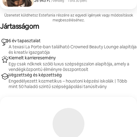
26 943 Ft
26 943 Ft/vendég
,
/vendég
·
1 óra 30 perc
érezd magad, és kifinomult megjelenésed legyen. A
foglalkozás magában foglal egy professzionális
samponos hajmosást, fejbőrfrissítést és egy lágy, dús
Üzenetet küldhetsz Estefania részére az egyedi igények vagy módosítások
fúvást, ami rugalmas, puha végeredményt biztosít
megbeszéléséhez.
(nincs göndörítés vagy hajsütővasos formázás). Ez az
Jártasságom
élményprogram ideális utazóknak, különleges
alkalmakra, vagy bárkinek, aki kiemelt önápolásra
vágyik egy elegáns, barátságos helyen.
6 év tapasztalat
A texasi La Porte-ban található Crowned Beauty Lounge alapítója
és kreatív igazgatója
Kiemelt karrieresemény
Egy csak nőknek szóló luxus szépségszalon alapítója, amely a
vendégközpontú élményre összpontosít
Végzettség és képzettség
Engedélyezett kozmetikus – houstoni képzési iskolák | Több
mint 50 haladó szintű szépségápolási tanúsítvány