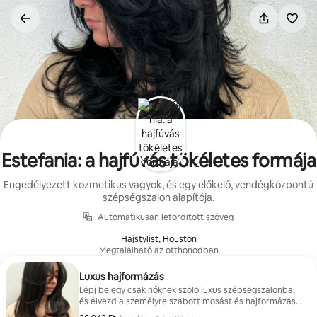
Ugrás
a
tartalomra
Estefania: a hajfúvás tökéletes formája
Engedélyezett kozmetikus vagyok, és egy előkelő, vendégközpontú
szépségszalon alapítója.
Automatikusan lefordított szöveg
Hajstylist, Houston
Megtalálható az otthonodban
Luxus hajformázás
Lépj be egy csak nőknek szóló luxus szépségszalonba,
és élvezd a személyre szabott mosást és hajformázást,
amelynek célja, hogy segítsen ellazulni, magabiztosnak