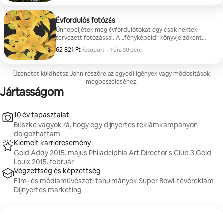
Helyszínlehetőségek (válassz egyet, és vedd fel velem a
kapcsolatot, ha egynél több helyszínt szeretnél
kiválasztani): Lincoln-emlékmű, Tidal Basin, Tudor Place,
Évfordulós fotózás
az Egyesült Államok Legfelsőbb Bíróságának épülete a
Ünnepeljétek meg évfordulótokat egy csak nektek
Capitoliumban.
tervezett fotózással. A „fényképeid” könyvjelzőként
fognak szolgálni az emlékeid könyvében. A
62 821 Ft
62 821 Ft/csoport
,
/csoport
·
1 óra 30 perc
következőket kapod: 10 retusált fotó (különböző pózok)
10 retusálatlan fotó Helyszín: Te választhatsz, vagy mi is
ajánlhatunk neked egy lehetőséget.
Üzenetet küldhetsz John részére az egyedi igények vagy módosítások
megbeszéléséhez.
Jártasságom
10 év tapasztalat
Büszke vagyok rá, hogy egy díjnyertes reklámkampányon
dolgozhattam
Kiemelt karrieresemény
Gold Addy 2015. május Philadelphia Art Director's Club 3 Gold
Louix 2015. február
Végzettség és képzettség
Film- és médiaművészeti tanulmányok Super Bowl-tévéreklám
Díjnyertes marketing