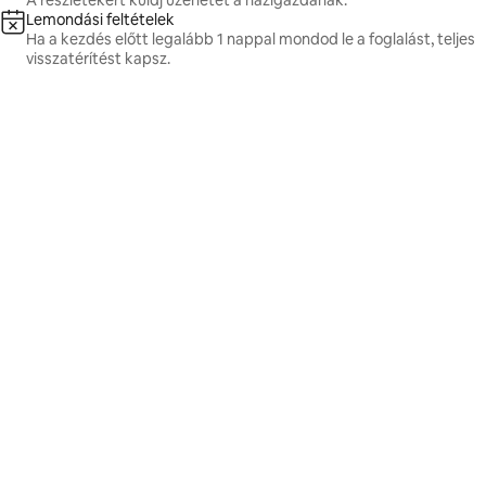
A részletekért küldj üzenetet a házigazdának.
Lemondási feltételek
Ha a kezdés előtt legalább 1 nappal mondod le a foglalást, teljes
visszatérítést kapsz.