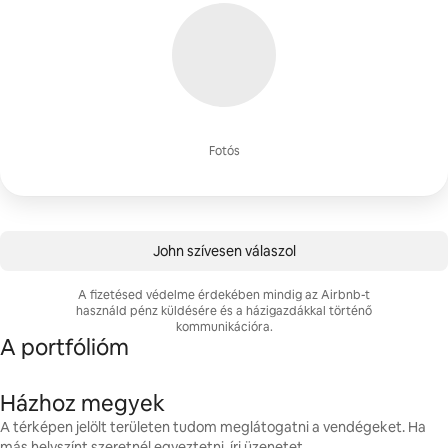
Fotós
John szívesen válaszol
A fizetésed védelme érdekében mindig az Airbnb-t
használd pénz küldésére és a házigazdákkal történő
kommunikációra.
A portfólióm
Házhoz megyek
A térképen jelölt területen tudom meglátogatni a vendégeket. Ha
más helyszínt szeretnél egyeztetni, írj üzenetet.