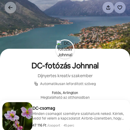
Ugrás
a
tartalomra
DC-fotózás Johnnal
Díjnyertes kreatív szakember
Automatikusan lefordított szöveg
Fotós, Arlington
Megtalálható az otthonodban
DC-csomag
Minden csomagot személyre szabhatunk neked. Kérlek,
vedd fel velem a kapcsolatot Airbnb-üzenetben, hogy
megbeszélhessük a részleteket! 1. Csoportos fotózás 2.
47 116 Ft
47 116 Ft/csoport
,
/csoport
·
45 perc
Egyéni fotózás (legfeljebb 6 személynek).