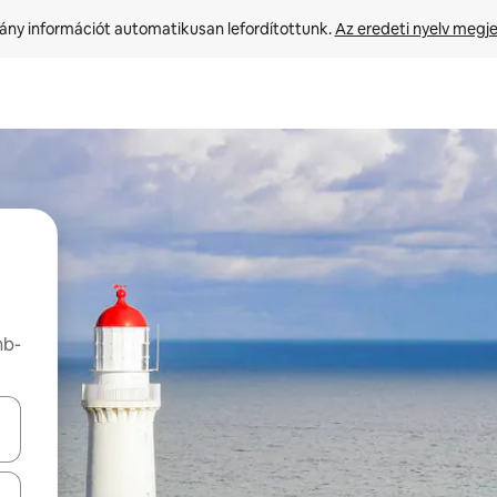
ny információt automatikusan lefordítottunk. 
Az eredeti nyelv megje
nb-
navigálhatsz, illetve érintő és lapozó mozdulatokkal is felfedezheted ők