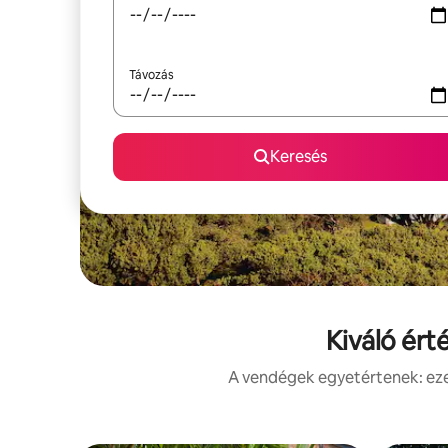
Távozás
Keresés
Kiváló ért
A vendégek egyetértenek: ezek