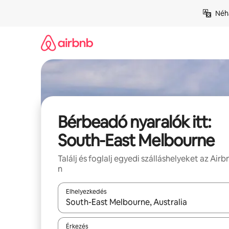
Ugrás
Néhá
a
tartalomra
Bérbeadó nyaralók itt:
South-East Melbourne
Találj és foglalj egyedi szálláshelyeket az Airb
n
Elhelyezkedés
Az eredmények között a felfelé és a lefelé nyíllal 
Érkezés