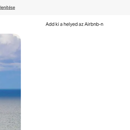
lenítése
Add ki a helyed az Airbnb-n
et.