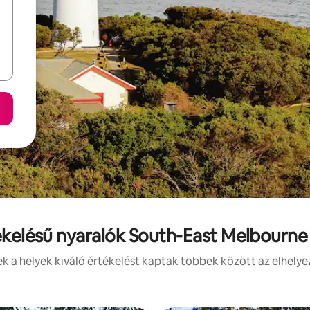
ékelésű nyaralók South-East Melbourn
 a helyek kiváló értékelést kaptak többek között az elhelye