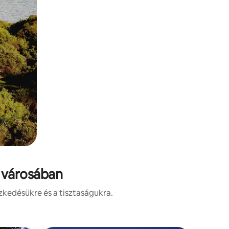
e városában
zkedésükre és a tisztaságukra.