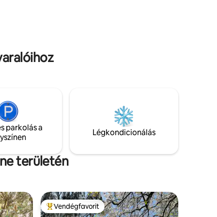
szférának köszönhetően a villák csábító
tól és
hatása lenyűgöz minden párral, akik
pes konyha
elmenekülnek a mozgalmas életmód
badtéri
követelményei elől, biztosítva a
stresszmentes kiruccanást, még a
romantikát is!
yaralóihoz
s parkolás a
Légkondicionálás
lyszínen
ne területén
Vendégfavorit
Kiemelt vendégfavorit