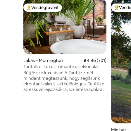
Vendégfavorit
Vendé
Kiemelt vendégfavorit
Kiemelt 
Lakás – Mornington
Átlagos értékelés: 5/4,
4,96 (701)
Tantalize: Luxus romantikus elvonulás
Bújj össze luxusban! A Tantilize-nél
mindent megteszünk, hogy segítsünk
elrontani valakit, aki különleges. Tantilize
az esküvői éjszakákra, születésnapokra,
évfordulókra és egyéb különleges
alkalmakra szolgál. Függetlenül attól,
hogy csak élvezi a kényeztetés együtt,
vagy amely a szeretett egy emlékezetes
ajándék tartózkodás 1 vagy több éjszaka,
Tantilize nem fog csalódást okozni!
Rendszeresen kapunk dicséreteket a
Miniház – 