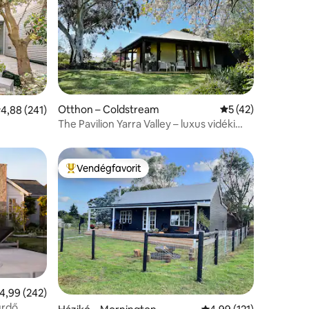
Otthon – Coldstream
Átlagos értékelés:
5 (42)
tlagos értékelés: 5/4,88, 241 vélemény
4,88 (241)
The Pavilion Yarra Valley – luxus vidéki
elvonulás
Vendégfavorit
Kiemelt vendégfavorit
tlagos értékelés: 5/4,99, 242 vélemény
4,99 (242)
ürdő.