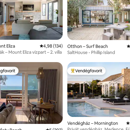
 5/5, 38 vélemény
unt Eliza
Átlagos értékelés: 5/4,98, 134 vélemény
4,98 (134)
Otthon – Surf Beach
Á
lák – Mount Eliza vízpart – 2. villa
SaltHouse - Phillip Island
gfavorit
Vendégfavorit
vendégfavorit
Kiemelt vendégfavorit
93, 361 vélemény
Vendégház – Mornington
Á
Privát vendégház. Medence. F