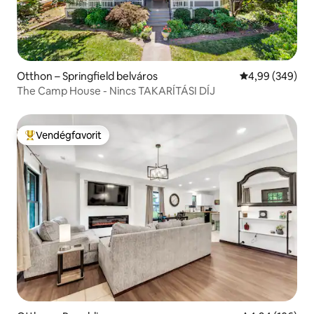
Otthon – Springfield belváros
Átlagos értéke
4,99 (349)
The Camp House - Nincs TAKARÍTÁSI DÍJ
Vendégfavorit
Kiemelt vendégfavorit