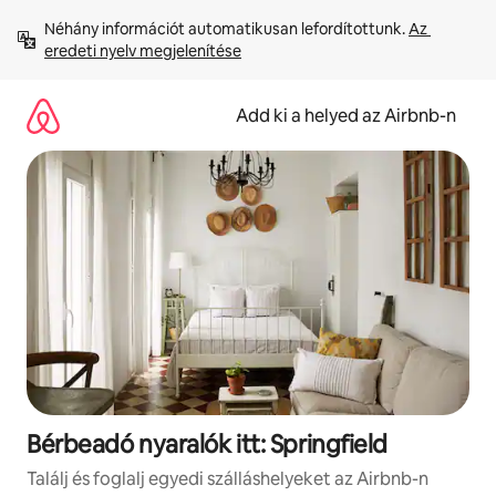
Ugrás
Néhány információt automatikusan lefordítottunk. 
Az 
a
eredeti nyelv megjelenítése
tartalomra
Add ki a helyed az Airbnb-n
Bérbeadó nyaralók itt: Springfield
Találj és foglalj egyedi szálláshelyeket az Airbnb-n