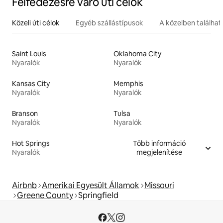
Felfedezésre váró úti célok
Közeli úti célok
Egyéb szállástípusok
A közelben találha
Saint Louis
Oklahoma City
Nyaralók
Nyaralók
Kansas City
Memphis
Nyaralók
Nyaralók
Branson
Tulsa
Nyaralók
Nyaralók
Hot Springs
Több információ
Nyaralók
megjelenítése
Airbnb
Amerikai Egyesült Államok
Missouri
Greene County
Springfield