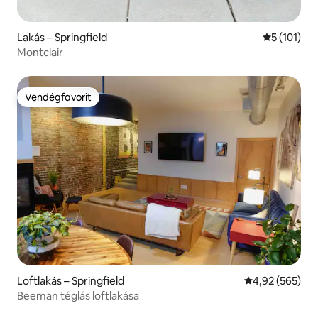
Lakás – Springfield
Átlagos ért
5 (101)
Montclair
Vendégfavorit
Vendégfavorit
Loftlakás – Springfield
Átlagos értéke
4,92 (565)
Beeman téglás loftlakása