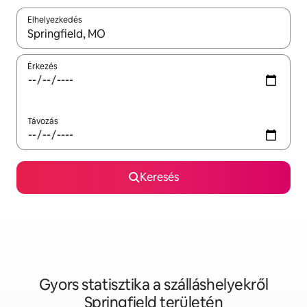
Elhelyezkedés
Az eredmények között a felfelé és a lefelé nyíllal navigálhatsz, 
Érkezés
Távozás
Keresés
Gyors statisztika a szálláshelyekről
Springfield területén