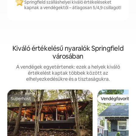
Springfield szálláshelyei kiváló értékeléseket
kapnak a vendégektől – átlagosan 5/4,9 csillagot!
Kiváló értékelésű nyaralók Springfield
városában
A vendégek egyetértenek: ezek a helyek kiváló
értékelést kaptak többek között az
elhelyezkedésükre és a tisztaságukra.
Superhost
Vendégfavorit
Superhost
Vendégfavorit