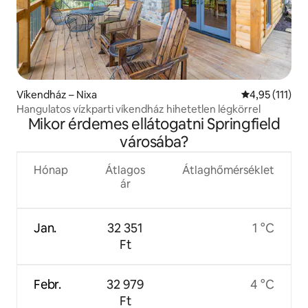
Víkendház – Nixa
Átlagos értéke
4,95 (111)
Hangulatos vízkparti víkendház hihetetlen légkörrel
Mikor érdemes ellátogatni Springfield
városába?
Hónap
Átlagos
Átlaghőmérséklet
ár
Jan.
32 351
1 °C
Ft
Febr.
32 979
4 °C
Ft