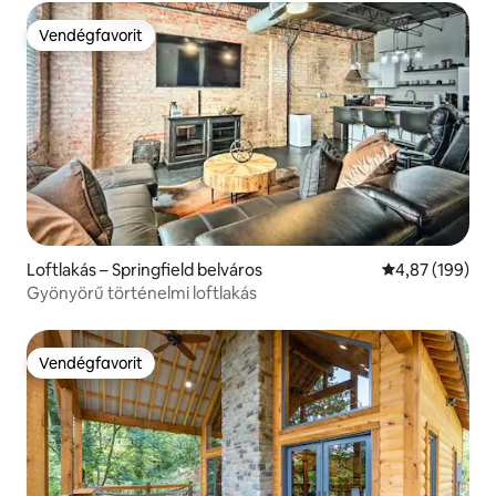
Vendégfavorit
Vendégfavorit
Loftlakás – Springfield belváros
Átlagos értéke
4,87 (199)
Gyönyörű történelmi loftlakás
Vendégfavorit
Vendégfavorit