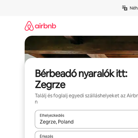
Ugrás
Néhá
a
tartalomra
Bérbeadó nyaralók itt:
Zegrze
Találj és foglalj egyedi szálláshelyeket az Airb
n
Elhelyezkedés
Az eredmények között a felfelé és a lefelé nyíllal 
Érkezés