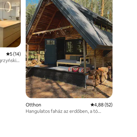
Átlagos értékelés: 5/5, 14 vélemény
5 (14)
grzyński-
Otthon
Átlagos értékelés: 5/
4,88 (52)
Hangulatos faház az erdőben, a tó
mellett