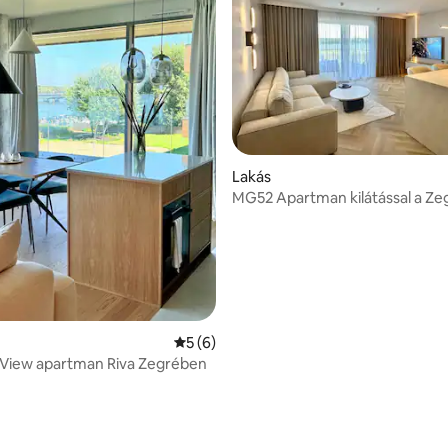
4,64, 11 vélemény
Lakás
MG52 Apartman kilátással a Ze
tóra
Átlagos értékelés: 5/5, 6 vélemény
5 (6)
View apartman Riva Zegrében