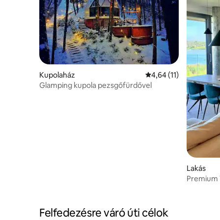
Kupolaház
Átlagos értékelés: 5/
4,64 (11)
Glamping kupola pezsgőfürdővel
Lakás
Premium 
Felfedezésre váró úti célok