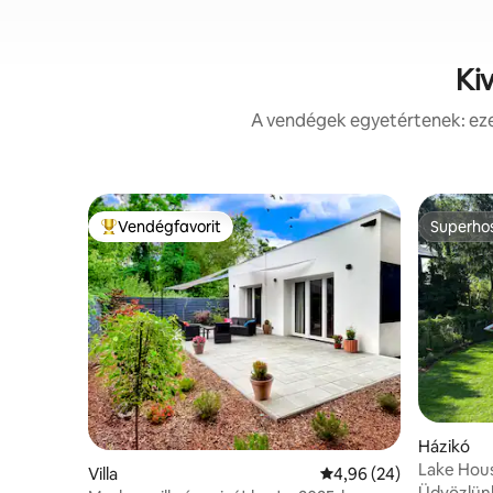
Ki
A vendégek egyetértenek: ezek
Vendégfavorit
Superho
Kiemelt vendégfavorit
Superho
Házikó
Lake Hou
Villa
Átlagos értékelés: 5/4
4,96 (24)
Üdvözlünk