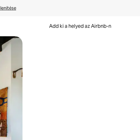
lenítése
Add ki a helyed az Airbnb-n
et.