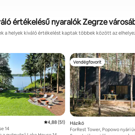
váló értékelésű nyaralók Zegrze városá
 a helyek kiváló értékelést kaptak többek között az elhelye
st
Vendégfavorit
st
Vendégfavorit
Átlagos értékelés: 5/4,88, 51 vélemény
4,88 (51)
Házikó
se 14
ForRest Tower, Popowo nyári ü
,96, 24 vélemény
 a gyönyörű Lake House 14-