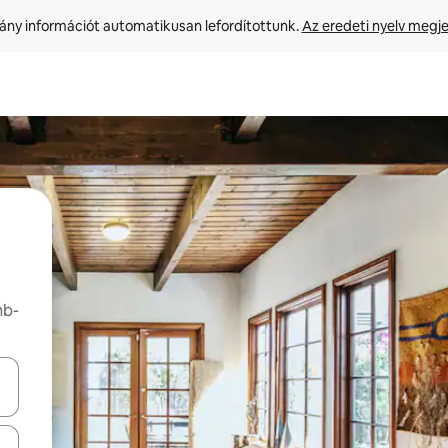
ny információt automatikusan lefordítottunk. 
Az eredeti nyelv megje
nb-
navigálhatsz, illetve érintő és lapozó mozdulatokkal is felfedezheted ők