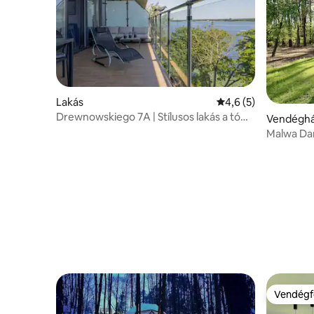
Lakás
Átlagos értékelés: 
4,6 (5)
Drewnowskiego 7A | Stílusos lakás a tó
Vendégh
mellett
Malwa Dar
Vendégf
Vendégf