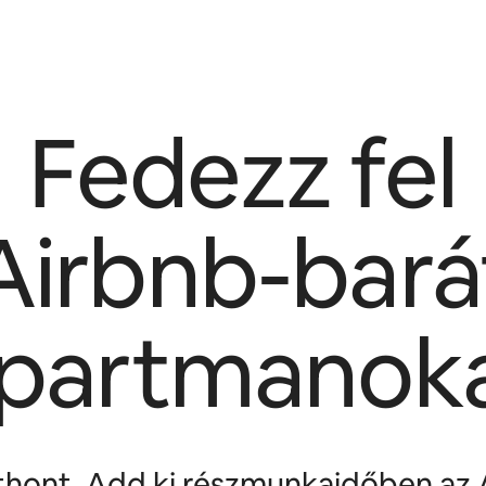
Fedezz fel
Airbnb-bará
partmanok
tthont. Add ki részmunkaidőben az 