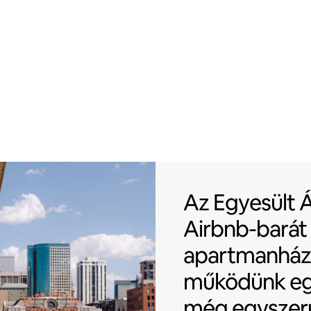
Az Egyesült 
Az Egyesült 
Airbnb-barát
apartmanház
működünk eg
még egyszer