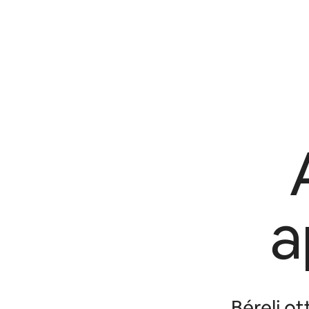
a
Bérelj o