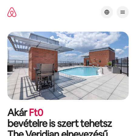
Ugrás
a
tartalomra
Akár
Ft
0
bevételre is szert tehetsz
The Veridian
elnevezésű