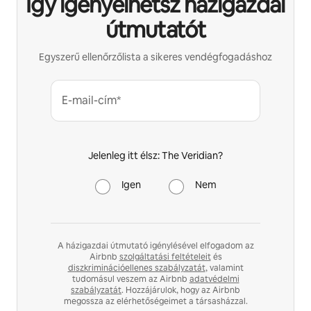
Így igényelhetsz házigazdai
útmutatót
Egyszerű ellenőrzőlista a sikeres vendégfogadáshoz
E-mail-cím*
Jelenleg itt élsz: The Veridian?
Igen
Nem
A házigazdai útmutató igénylésével elfogadom az
Airbnb
szolgáltatási feltételeit
és
diszkriminációellenes szabályzatát
, valamint
tudomásul veszem az Airbnb
adatvédelmi
szabályzatát
. Hozzájárulok, hogy az Airbnb
megossza az elérhetőségeimet a társasházzal.