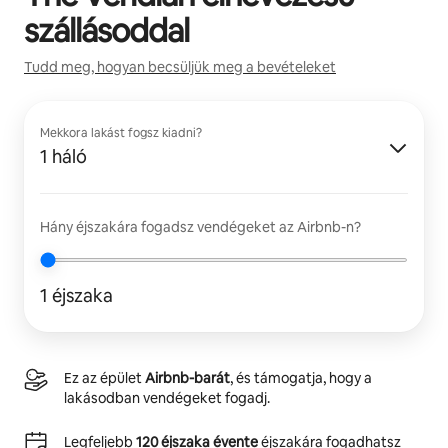
szállásoddal
Tudd meg, hogyan becsüljük meg a bevételeket
Mekkora lakást fogsz kiadni?
1 háló
Hány éjszakára fogadsz vendégeket az Airbnb-n?
1 éjszaka
Ez az épület
Airbnb-barát
, és támogatja, hogy a
lakásodban vendégeket fogadj.
Legfeljebb
120 éjszaka évente
éjszakára fogadhatsz