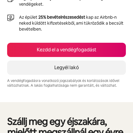
vendégeket.
Az épület
25% bevételrészesedést
kap az Airbnb-n
neked küldött kifizetésekből, ami tükröződik a becsült
bevételben.
Kezdd el a vendégfogadást
Legyél lakó
A vendégfogadásra vonatkozó jogszabályok és korlátozások idővel
változhatnak. A lakás foglalhatósága nem garantált, és változhat.
A lehetséges bevételed havonta Ft198687
Szállj meg egy éjszakára,
0/0 elem megjelenítve
mielőtt megszállnál egy évre