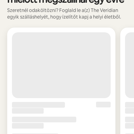
Szeretnél odaköltözni? Foglald le a(z) The Veridian
egyik szálláshelyét, hogy ízelítőt kapj a helyi életből.