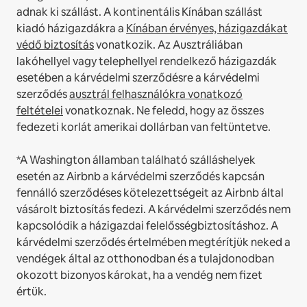
adnak ki szállást.
A kontinentális Kínában szállást
kiadó házigazdákra a
Kínában érvényes, házigazdákat
védő biztosítás
vonatkozik.
Az Ausztráliában
lakóhellyel vagy telephellyel rendelkező házigazdák
esetében a kárvédelmi szerződésre a kárvédelmi
szerződés
ausztrál felhasználókra vonatkozó
feltételei
vonatkoznak. Ne feledd, hogy az összes
fedezeti korlát amerikai dollárban van feltüntetve.
*A Washington államban található szálláshelyek
esetén az Airbnb a kárvédelmi szerződés kapcsán
fennálló szerződéses kötelezettségeit az Airbnb által
vásárolt biztosítás fedezi. A kárvédelmi szerződés nem
kapcsolódik a házigazdai felelősségbiztosításhoz. A
kárvédelmi szerződés értelmében megtérítjük neked a
vendégek által az otthonodban és a tulajdonodban
okozott bizonyos károkat, ha a vendég nem fizet
értük.