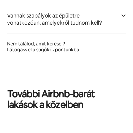
Vannak szabályok az épületre
vonatkozóan, amelyekről tudnom kell?
Nem találod, amit keresel?
Látogass el a súgóközpontunkba
További Airbnb-barát
lakások a közelben
0/0 elem megjelenítve