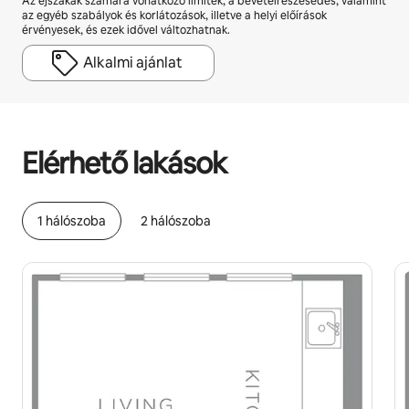
Az éjszakák számára vonatkozó limitek, a bevételrészesedés, valamint
az egyéb szabályok és korlátozások, illetve a helyi előírások
érvényesek, és ezek idővel változhatnak.
Alkalmi ajánlat
A lehetséges bevételed havonta Ft258103
Elérhető lakások
1 hálószoba
2 hálószoba