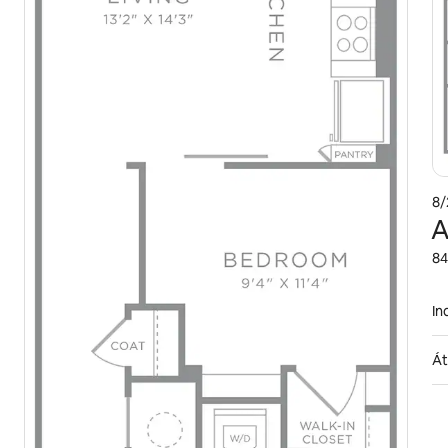
8/
A
84
In
Át