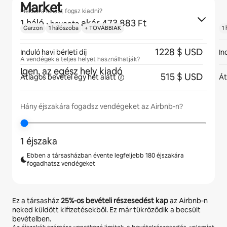
Market
Mekkora lakást fogsz kiadni?
1 háló
·
akár 473 883 Ft
havonta
Garzon
1 hálószoba
+ TOVÁBBIAK
1
1228 $ USD
Induló havi bérleti díj
In
A vendégek a teljes helyet használhatják?
Igen, az egész hely kiadó
515 $ USD
Átlagos bevétel egy hét
alatt
Át
Hány éjszakára fogadsz vendégeket az Airbnb-n?
1 éjszaka
Ebben a társasházban évente legfeljebb 180 éjszakára
fogadhatsz vendégeket
Ez a társasház
25%
-os bevételi részesedést kap
az Airbnb-n
neked küldött kifizetésekből. Ez már tükröződik a becsült
bevételben.