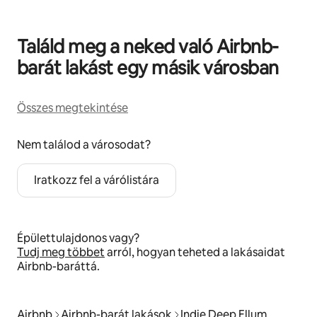
Találd meg a neked való Airbnb-
barát lakást egy másik városban
Összes megtekintése
Nem találod a városodat?
Iratkozz fel a várólistára
Épülettulajdonos vagy?
Tudj meg többet
arról, hogyan teheted a lakásaidat
Airbnb-baráttá.
Airbnb
Airbnb-barát lakások
Indie Deep Ellum