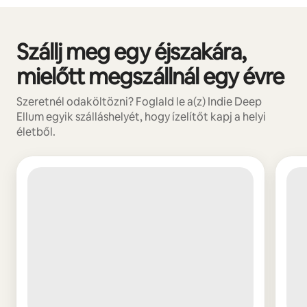
Szállj meg egy éjszakára,
0/0 elem megjelenítve
mielőtt megszállnál egy évre
Szeretnél odaköltözni? Foglald le a(z) Indie Deep
Ellum egyik szálláshelyét, hogy ízelítőt kapj a helyi
életből.