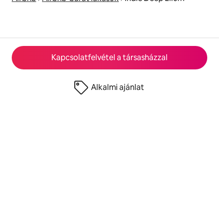
Kapcsolatfelvétel a társasházzal
Alkalmi ajánlat
© 2026 Airbnb, Inc.
Adatvédelem
·
Feltételek
·
Céges adatok