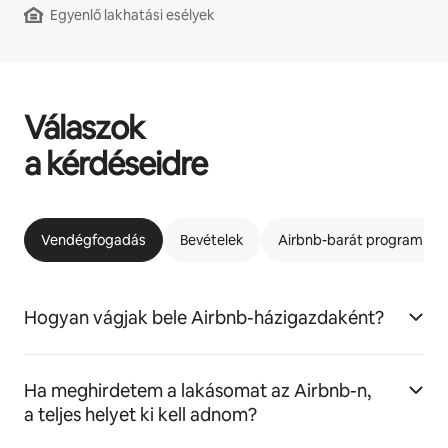
Egyenlő lakhatási esélyek
Válaszok
a kérdéseidre
Vendégfogadás
Bevételek
Airbnb-barát program
Hogyan vágjak bele Airbnb-házigazdaként?
Ha meghirdetem a lakásomat az Airbnb-n,
a teljes helyet ki kell adnom?