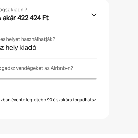
ogsz kiadni?
akár 422 424 Ft
a
jes helyet használhatják?
sz hely kiadó
fogadsz vendégeket az Airbnb-n?
zban évente legfeljebb 90 éjszakára fogadhatsz