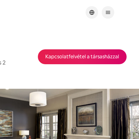
Kapcsolatfelvétel a társasházzal
s 2