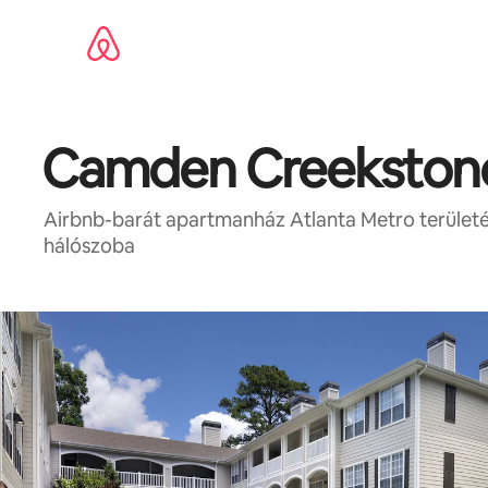
Ugrás
a
tartalomra
Camden Creekston
Airbnb-barát apartmanház Atlanta Metro területén
hálószoba