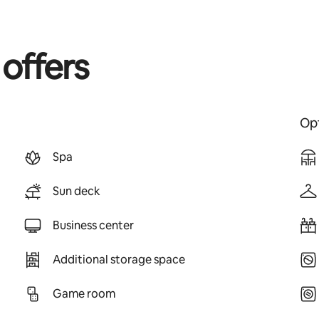
 offers
Opt
Spa
Sun deck
Business center
Additional storage space
Game room