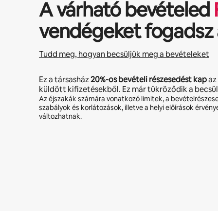
A várható bevételed
vendégeket fogadsz 
Tudd meg, hogyan becsüljük meg a bevételeket
Ez a társasház
20%
-os bevételi részesedést kap
az
küldött kifizetésekből. Ez már tükröződik a becsü
Az éjszakák számára vonatkozó limitek, a bevételrészes
szabályok és korlátozások, illetve a helyi előírások érvény
változhatnak.
A lehetséges bevételed havonta Ft184916