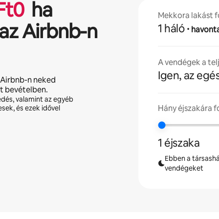
Ft
0
ha
Mekkora lakást f
az Airbnb-n
1 háló
·
havont
A vendégek a tel
Igen, az egé
 Airbnb-n neked
lt bevételben.
edés, valamint az egyéb
Hány éjszakára 
esek, és ezek idővel
1 éjszaka
Ebben a társashá
vendégeket