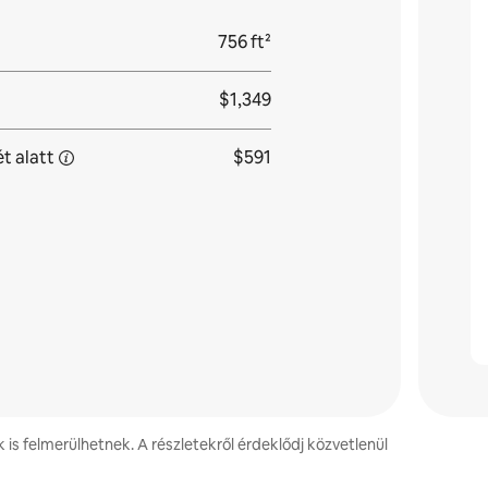
756 ft²
$1,349
ét
alatt
$591
k is felmerülhetnek. A részletekről érdeklődj közvetlenül