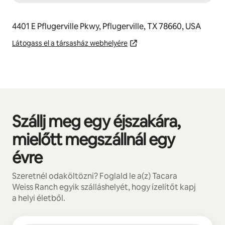
4401 E Pflugerville Pkwy, Pflugerville, TX 78660, USA
Látogass el a társasház webhelyére
Szállj meg egy éjszakára,
0/0 elem megjelenítve
mielőtt megszállnál egy
évre
Szeretnél odaköltözni? Foglald le a(z) Tacara
Weiss Ranch egyik szálláshelyét, hogy ízelítőt kapj
a helyi életből.