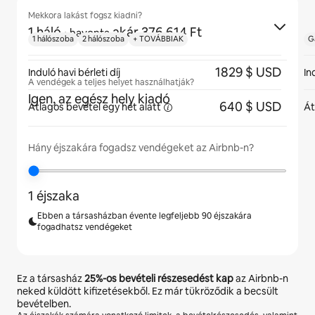
Mekkora lakást fogsz kiadni?
1 háló
·
akár 376 614 Ft
havonta
1 hálószoba
2 hálószoba
+ TOVÁBBIAK
G
1829 $ USD
Induló havi bérleti díj
In
A vendégek a teljes helyet használhatják?
Igen, az egész hely kiadó
640 $ USD
Átlagos bevétel egy hét
alatt
Át
Hány éjszakára fogadsz vendégeket az Airbnb-n?
1 éjszaka
Ebben a társasházban évente legfeljebb 90 éjszakára
fogadhatsz vendégeket
Ez a társasház
25%
-os bevételi részesedést kap
az Airbnb-n
neked küldött kifizetésekből. Ez már tükröződik a becsült
bevételben.