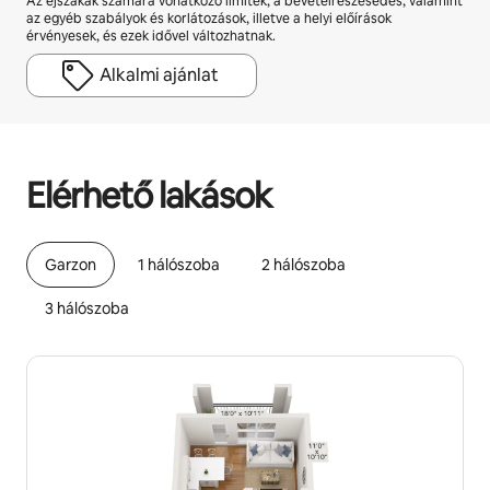
Az éjszakák számára vonatkozó limitek, a bevételrészesedés, valamint
az egyéb szabályok és korlátozások, illetve a helyi előírások
érvényesek, és ezek idővel változhatnak.
Alkalmi ajánlat
A lehetséges bevételed havonta Ft164671
Elérhető lakások
Garzon
1 hálószoba
2 hálószoba
3 hálószoba