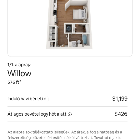
1/1. alaprajz
Willow
576 ft²
$1,199
Induló havi bérleti díj
$426
Átlagos bevétel egy hét
alatt
Az alaprajzok tájékoztató jellegűek. Az árak, a foglalhatóság és a
felszereltség előzetes értesítés nélkül változhat. További díjak is