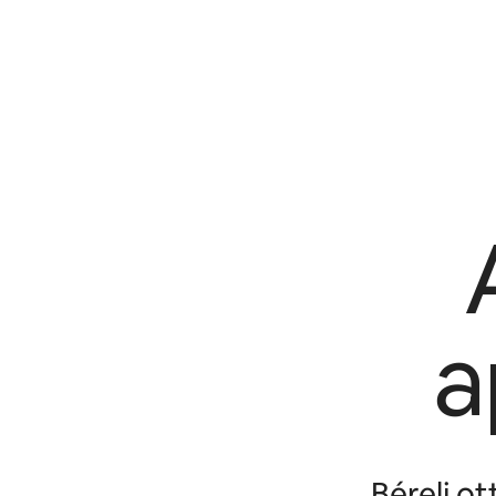
a
Bérelj o