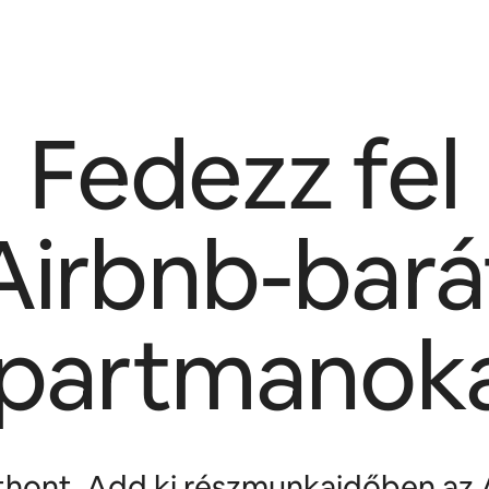
Fedezz fel
Airbnb-bará
partmanok
tthont. Add ki részmunkaidőben az 