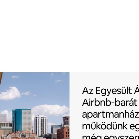
Az Egyesült 
Az Egyesült 
Airbnb-barát
apartmanház
működünk eg
még egyszer