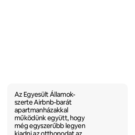
Az Egyesült Államok-szerte Airbnb-bará
Az Egyesült Államok-
szerte
Airbnb-barát
apartmanházakkal
működünk együtt, hogy
még egyszerűbb legyen
kiadni az otthonodat az