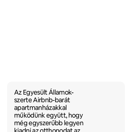
Az Egyesült Államok-szerte Airbnb-bará
Az Egyesült Államok-
szerte
Airbnb-barát
apartmanházakkal
működünk együtt, hogy
még egyszerűbb legyen
kiadni az otthonodat az