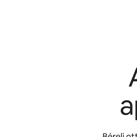
a
Bérelj o