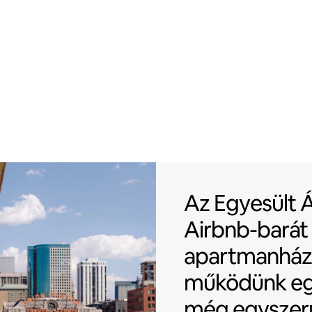
Az Egyesült 
Az Egyesült 
Airbnb-barát
apartmanház
működünk eg
még egyszer