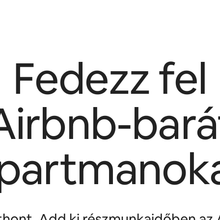
Fedezz fel
Airbnb-bará
partmanok
tthont. Add ki részmunkaidőben az 