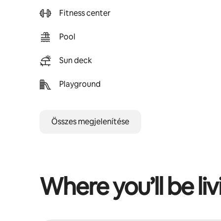
Fitness center
Pool
Sun deck
Playground
Összes megjelenítése
Where you’ll be liv