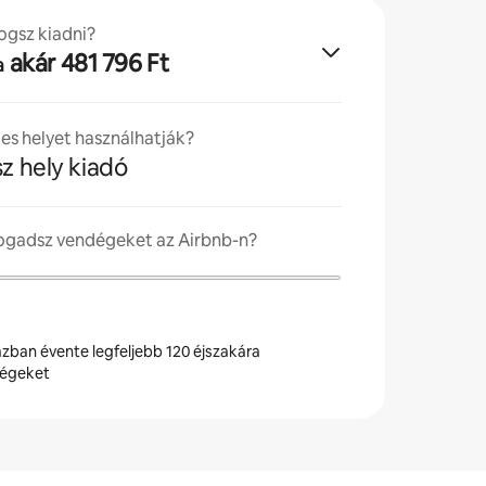
ogsz kiadni?
akár 481 796 Ft
a
jes helyet használhatják?
sz hely kiadó
fogadsz vendégeket az Airbnb-n?
zban évente legfeljebb 120 éjszakára
dégeket