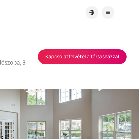
Kapcsolatfelvétel a társasházzal
lószoba, 3