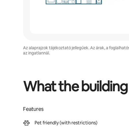
Az alaprajzok tájékoztató jellegűek. Az árak, a foglalható
az ingatlannál.
What the building
Features
Pet friendly (with restrictions)