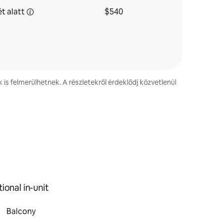
ét
alatt
$540
k is felmerülhetnek. A részletekről érdeklődj közvetlenül
ional in-unit
Balcony