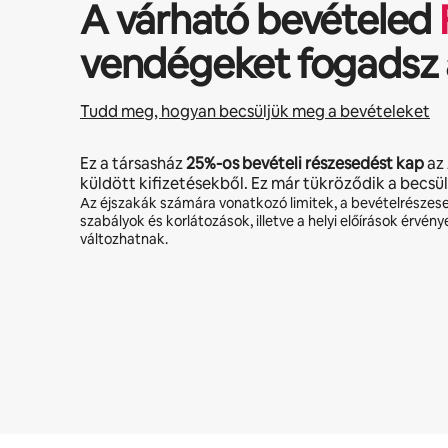
A várható bevételed
vendégeket fogadsz 
Tudd meg, hogyan becsüljük meg a bevételeket
Ez a társasház
25%
-os bevételi részesedést kap
az
küldött kifizetésekből. Ez már tükröződik a becsü
Az éjszakák számára vonatkozó limitek, a bevételrészes
szabályok és korlátozások, illetve a helyi előírások érvény
változhatnak.
A lehetséges bevételed havonta Ft171312