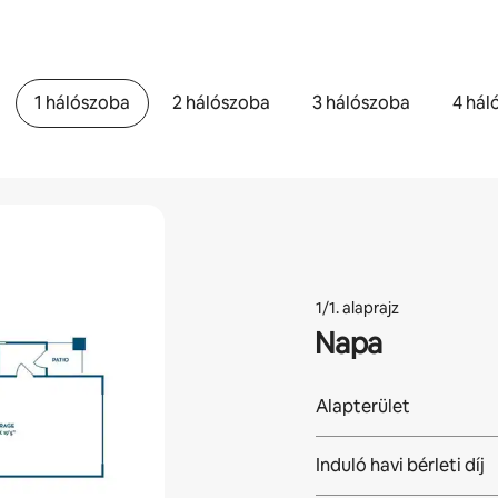
1 hálószoba
2 hálószoba
3 hálószoba
4 hál
1/1. alaprajz
Napa
Alapterület
Induló havi bérleti díj