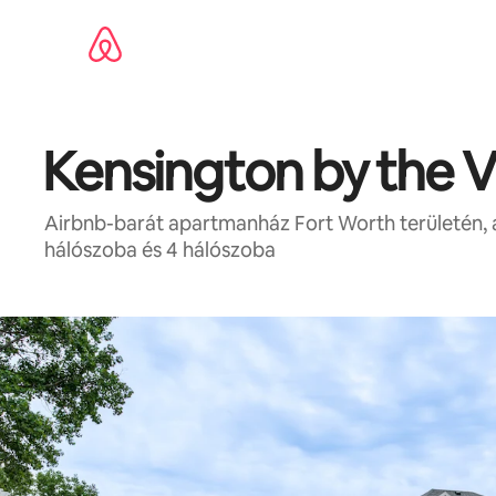
Ugrás
a
tartalomra
Kensington by the V
Airbnb-barát apartmanház Fort Worth területén, a
hálószoba és 4 hálószoba