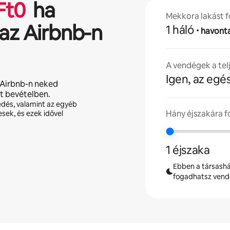
Ft
0
ha
Mekkora lakást f
az Airbnb-n
1 háló
·
havont
A vendégek a tel
Igen, az egé
 Airbnb-n neked
lt bevételben.
edés, valamint az egyéb
Hány éjszakára 
esek, és ezek idővel
1 éjszaka
Ebben a társashá
fogadhatsz ven