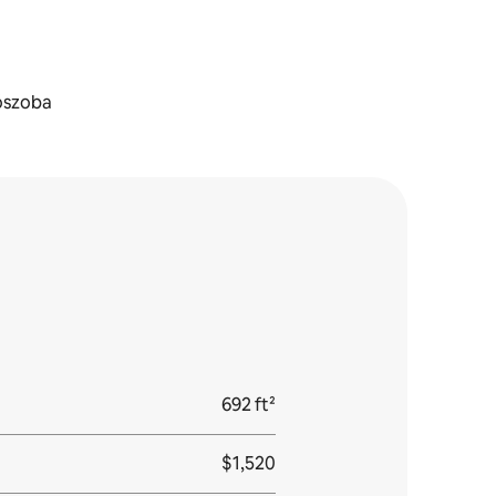
ószoba
692 ft²
$1,520