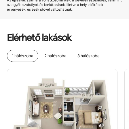
Az éjszakák számára vonatkozó limitek, a bevételrészesedés, valamint
az egyéb szabályok és korlátozások, illetve a helyi előírások
érvényesek, és ezek idővel változhatnak.
A lehetséges bevételed havonta Ft140309
Elérhető lakások
1 hálószoba
2 hálószoba
3 hálószoba