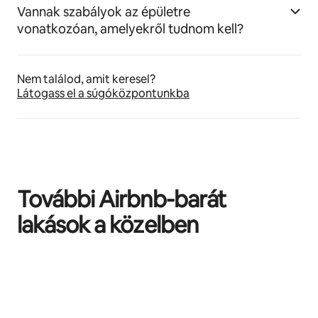
Vannak szabályok az épületre
vonatkozóan, amelyekről tudnom kell?
Nem találod, amit keresel?
Látogass el a súgóközpontunkba
További Airbnb-barát
lakások a közelben
0/0 elem megjelenítve