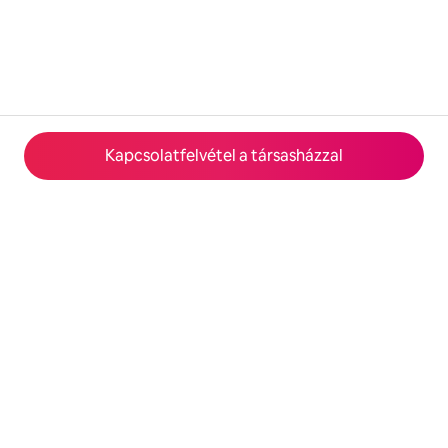
Kapcsolatfelvétel a társasházzal
© 2026 Airbnb, Inc.
Adatvédelem
·
Feltételek
·
Céges adatok