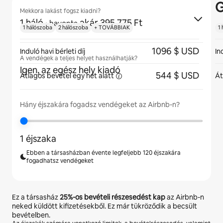
G
Mekkora lakást fogsz kiadni?
1 háló
·
akár 395 775 Ft
havonta
1 hálószoba
2 hálószoba
+ TOVÁBBIAK
1
1096 $ USD
Induló havi bérleti díj
In
A vendégek a teljes helyet használhatják?
Igen, az egész hely kiadó
544 $ USD
Átlagos bevétel egy hét
alatt
Át
Hány éjszakára fogadsz vendégeket az Airbnb-n?
1 éjszaka
Ebben a társasházban évente legfeljebb 120 éjszakára
fogadhatsz vendégeket
Ez a társasház
25%
-os bevételi részesedést kap
az Airbnb-n
neked küldött kifizetésekből. Ez már tükröződik a becsült
bevételben.