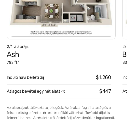
2/1. alaprajz
2/
Ash
B
793 ft²
83
$1,260
Induló havi bérleti díj
In
$447
Átlagos bevétel egy hét
alatt
Át
Az alaprajzok tájékoztató jellegűek. Az árak, a foglalhatóság és a
felszereltség előzetes értesítés nélkül változhat. További díjak is
felmerülhetnek. A részletekről érdeklődj közvetlenül az ingatlannál.