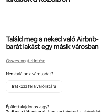
0/0 elem megjelenítve
Találd meg a neked való Airbnb-
barát lakást egy másik városban
Összes megtekintése
Nem találod a városodat?
Iratkozz fel a várólistára
Épülettulajdonos vagy?
Tudj meg többet
arról, hogyan teheted a lakásaidat