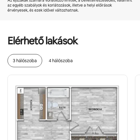
Az éjszakák számára vonatkozó limitek, a bevételrészesedés, valamint
az egyéb szabályok és korlátozások, illetve a helyi előírások
érvényesek, és ezek idővel változhatnak.
A lehetséges bevételed havonta Ft269356
Elérhető lakások
3 hálószoba
4 hálószoba