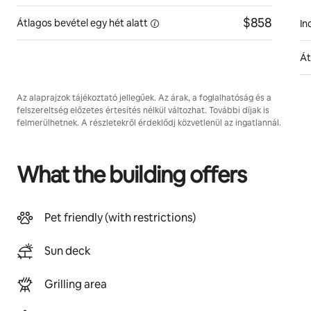
$858
Átlagos bevétel egy hét
alatt
In
Át
Az alaprajzok tájékoztató jellegűek. Az árak, a foglalhatóság és a
felszereltség előzetes értesítés nélkül változhat. További díjak is
felmerülhetnek. A részletekről érdeklődj közvetlenül az ingatlannál.
What the building offers
Pet friendly (with restrictions)
Sun deck
Grilling area