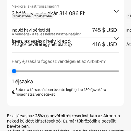
Mekkora lakást fogsz kiadni?
3 háló
·
akár 314 086 Ft
havonta
1 hálószoba
2 hálószoba
1
745 $ USD
Induló havi bérleti díj
In
A vendégek a teljes helyet használhatják?
Igen, az egész hely kiadó
416 $ USD
Átlagos bevétel egy hét
alatt
Át
Hány éjszakára fogadsz vendégeket az Airbnb-n?
1 éjszaka
Ebben a társasházban évente legfeljebb 180 éjszakára
fogadhatsz vendégeket
Ez a társasház
25%
-os bevételi részesedést kap
az Airbnb-n
neked küldött kifizetésekből. Ez már tükröződik a becsült
bevételben.