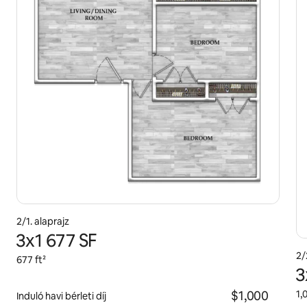
2/1. alaprajz
3x1 677 SF
2/
677 ft²
3
$1,000
1,
Induló havi bérleti díj