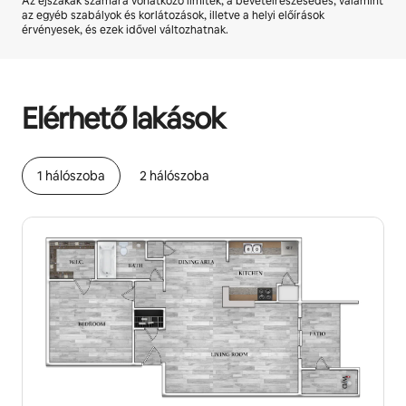
Az éjszakák számára vonatkozó limitek, a bevételrészesedés, valamint
az egyéb szabályok és korlátozások, illetve a helyi előírások
érvényesek, és ezek idővel változhatnak.
A lehetséges bevételed havonta Ft119695
Elérhető lakások
1 hálószoba
2 hálószoba