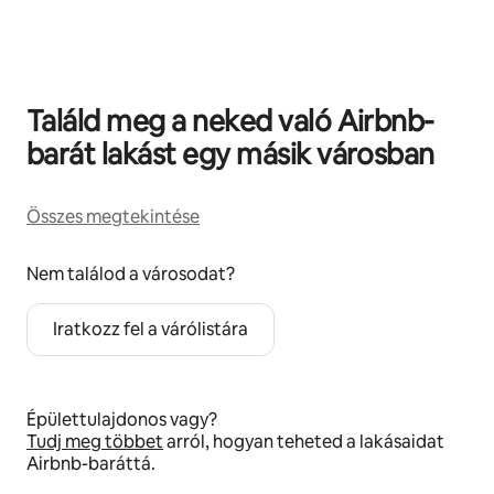
0/0 elem megjelenítve
Találd meg a neked való Airbnb-
barát lakást egy másik városban
Összes megtekintése
Nem találod a városodat?
Iratkozz fel a várólistára
Épülettulajdonos vagy?
Tudj meg többet
arról, hogyan teheted a lakásaidat
Airbnb-baráttá.