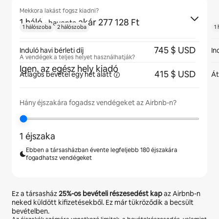
Mekkora lakást fogsz kiadni?
1 háló
·
akár 277 128 Ft
havonta
1 hálószoba
2 hálószoba
1
745 $ USD
Induló havi bérleti díj
In
A vendégek a teljes helyet használhatják?
Igen, az egész hely kiadó
415 $ USD
Átlagos bevétel egy hét
alatt
Át
Hány éjszakára fogadsz vendégeket az Airbnb-n?
1 éjszaka
Ebben a társasházban évente legfeljebb 180 éjszakára
fogadhatsz vendégeket
Ez a társasház
25%
-os bevételi részesedést kap
az Airbnb-n
neked küldött kifizetésekből. Ez már tükröződik a becsült
bevételben.