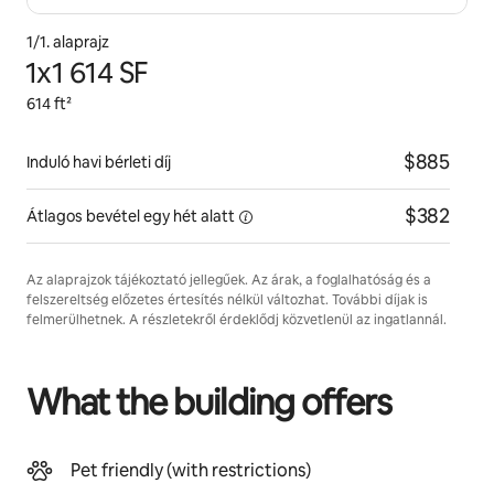
1/1. alaprajz
1x1 614 SF
614 ft²
$885
Induló havi bérleti díj
$382
Átlagos bevétel egy hét
alatt
Az alaprajzok tájékoztató jellegűek. Az árak, a foglalhatóság és a
felszereltség előzetes értesítés nélkül változhat. További díjak is
felmerülhetnek. A részletekről érdeklődj közvetlenül az ingatlannál.
What the building offers
Pet friendly (with restrictions)