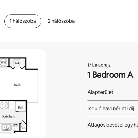
1 hálószoba
2 hálószoba
1/1. alaprajz
1 Bedroom A
Alapterület
Induló havi bérleti díj
Átlagos bevétel egy h