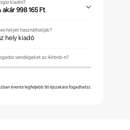
ogsz kiadni?
akár 998 165 Ft
a
jes helyet használhatják?
sz hely kiadó
fogadsz vendégeket az Airbnb-n?
zban évente legfeljebb 90 éjszakára fogadhatsz