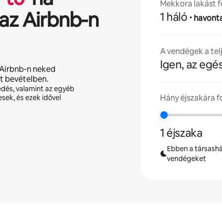
Mekkora lakást f
az Airbnb-n
1 háló
·
havont
A vendégek a tel
Igen, az egé
Airbnb-n neked
lt bevételben.
edés, valamint az egyéb
Hány éjszakára 
esek, és ezek idővel
1 éjszaka
Ebben a társashá
vendégeket