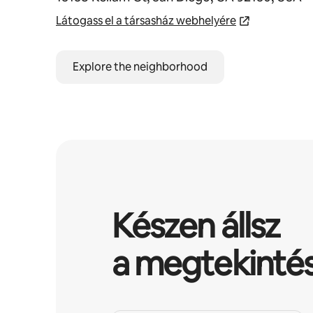
Látogass el a társasház webhelyére
Explore the neighborhood
Készen állsz
a megtekinté