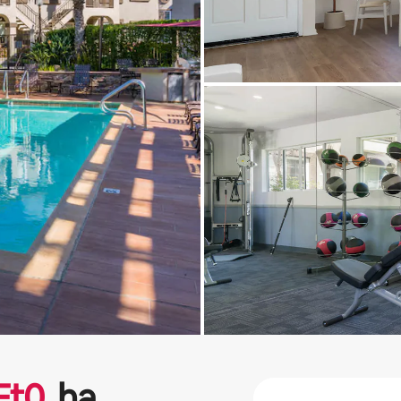
Ft
0
ha