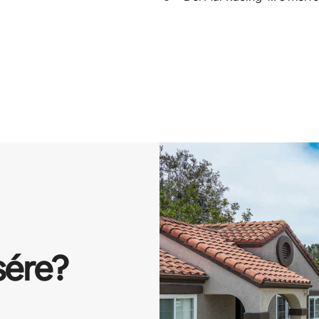
sére?