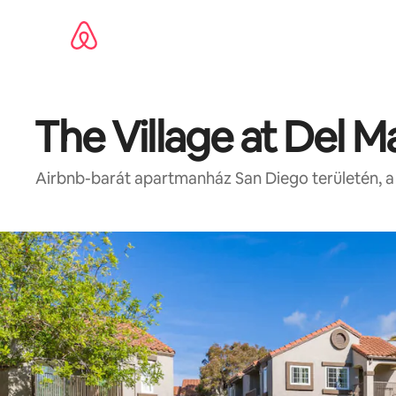
Ugrás
a
tartalomra
The Village at Del M
Airbnb-barát apartmanház San Diego területén, a 