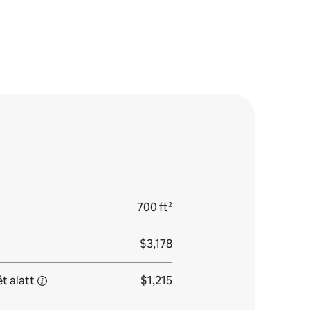
700 ft²
$3,178
ét
alatt
$1,215