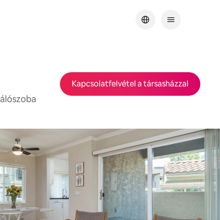
Kapcsolatfelvétel a társasházzal
hálószoba