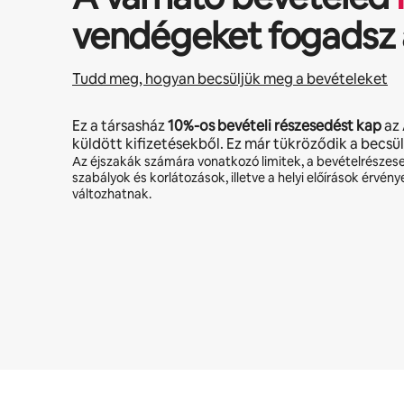
vendégeket fogadsz 
Tudd meg, hogyan becsüljük meg a bevételeket
Ez a társasház
10%
-os bevételi részesedést kap
az 
küldött kifizetésekből. Ez már tükröződik a becsü
Az éjszakák számára vonatkozó limitek, a bevételrészes
szabályok és korlátozások, illetve a helyi előírások érvény
változhatnak.
A lehetséges bevételed havonta Ft381526