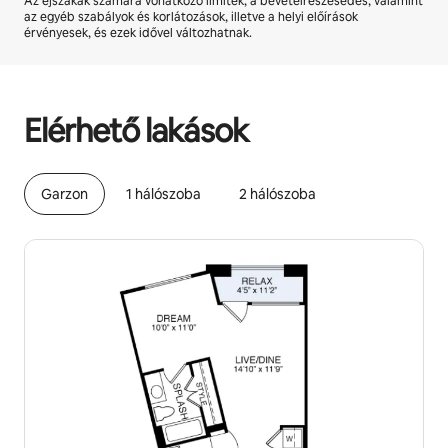
Az éjszakák számára vonatkozó limitek, a bevételrészesedés, valamint
az egyéb szabályok és korlátozások, illetve a helyi előírások
érvényesek, és ezek idővel változhatnak.
A lehetséges bevételed havonta Ft187201
Elérhető lakások
Garzon
1 hálószoba
2 hálószoba