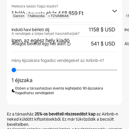
Mekkora lakást fogsz kiadni?
1 háló
·
akár 448 859 Ft
havonta
Garzon
1 hálószoba
+ TOVÁBBIAK
1
1158 $ USD
Induló havi bérleti díj
In
A vendégek a teljes helyet használhatják?
Igen, az egész hely kiadó
541 $ USD
Átlagos bevétel egy hét
alatt
Át
Hány éjszakára fogadsz vendégeket az Airbnb-n?
1 éjszaka
Ebben a társasházban évente legfeljebb 90 éjszakára
fogadhatsz vendégeket
Ez a társasház
25%
-os bevételi részesedést kap
az Airbnb-n
neked küldött kifizetésekből. Ez már tükröződik a becsült
bevételben.