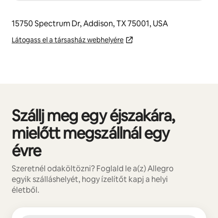
15750 Spectrum Dr, Addison, TX 75001, USA
Látogass el a társasház webhelyére
Szállj meg egy éjszakára,
0/0 elem megjelenítve
mielőtt megszállnál egy
évre
Szeretnél odaköltözni? Foglald le a(z) Allegro
egyik szálláshelyét, hogy ízelítőt kapj a helyi
életből.