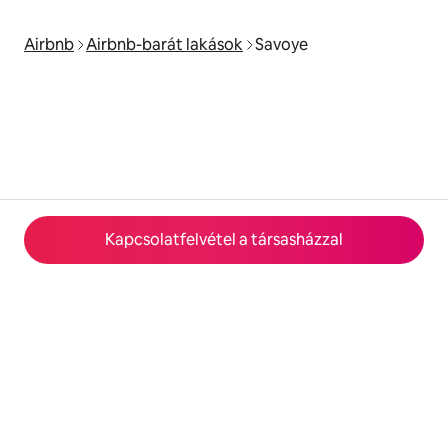
Airbnb
Airbnb-barát lakások
Savoye
Kapcsolatfelvétel a társasházzal
© 2026 Airbnb, Inc.