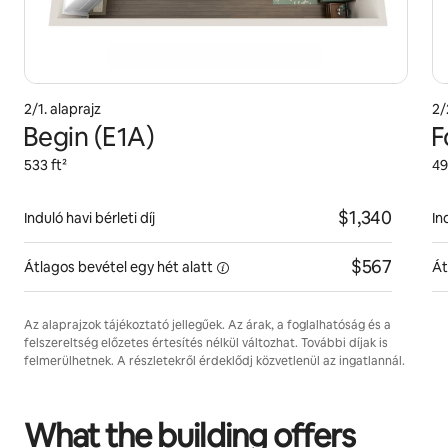
2/1. alaprajz
2/
Begin (E1A)
F
533 ft²
49
$1,340
Induló havi bérleti díj
In
$567
Átlagos bevétel egy hét
alatt
Át
Az alaprajzok tájékoztató jellegűek. Az árak, a foglalhatóság és a
felszereltség előzetes értesítés nélkül változhat. További díjak is
felmerülhetnek. A részletekről érdeklődj közvetlenül az ingatlannál.
What the building offers