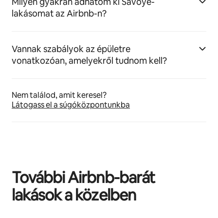
Milyen gyakran adhatom ki Savoye-
lakásomat az Airbnb-n?
Vannak szabályok az épületre
vonatkozóan, amelyekről tudnom kell?
Nem találod, amit keresel?
Látogass el a súgóközpontunkba
További Airbnb-barát
lakások a közelben