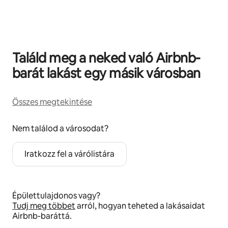
0/0 elem megjelenítve
Találd meg a neked való Airbnb-
barát lakást egy másik városban
Összes megtekintése
Nem találod a városodat?
Iratkozz fel a várólistára
Épülettulajdonos vagy?
Tudj meg többet
arról, hogyan teheted a lakásaidat
Airbnb-baráttá.