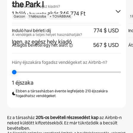
the Park I
Mekkora lakást fogsz kiadni?
1 háló
·
akár 346 774 Ft
havonta
Garzon
1 hálószoba
+ TOVÁBBIAK
1
774 $ USD
Induló havi bérleti díj
In
A vendégek a teljes helyet használhatják?
Igen, az egész hely kiadó
567 $ USD
Átlagos bevétel egy hét
alatt
Át
Hány éjszakára fogadsz vendégeket az Airbnb-n?
1 éjszaka
Ebben a társasházban évente legfeljebb 210 éjszakára
fogadhatsz vendégeket
Ez a társasház
20%
-os bevételi részesedést kap
az Airbnb-n
neked küldött kifizetésekből. Ez már tükröződik a becsült
bevételben.