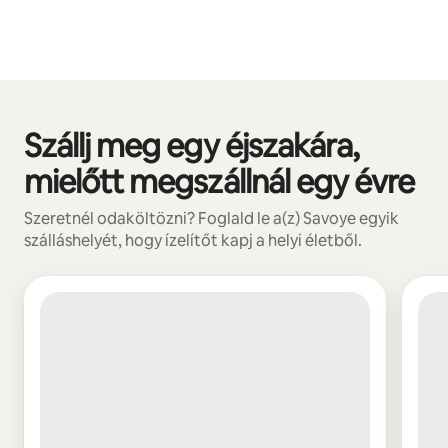
Szállj meg egy éjszakára,
0/0 elem megjelenítve
mielőtt megszállnál egy évre
Szeretnél odaköltözni? Foglald le a(z) Savoye egyik
szálláshelyét, hogy ízelítőt kapj a helyi életből.