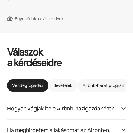
Egyenlő lakhatási esélyek
Válaszok
a kérdéseidre
Vendégfogadás
Bevételek
Airbnb-barát program
Hogyan vágjak bele Airbnb-házigazdaként?
Ha meghirdetem a lakásomat az Airbnb-n,