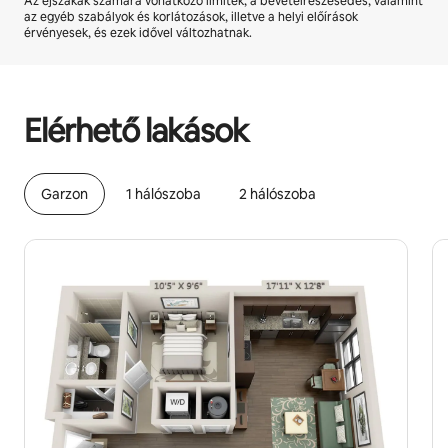
Az éjszakák számára vonatkozó limitek, a bevételrészesedés, valamint
az egyéb szabályok és korlátozások, illetve a helyi előírások
érvényesek, és ezek idővel változhatnak.
A lehetséges bevételed havonta Ft202075
Elérhető lakások
Garzon
1 hálószoba
2 hálószoba