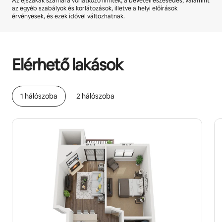
Az éjszakák számára vonatkozó limitek, a bevételrészesedés, valamint
az egyéb szabályok és korlátozások, illetve a helyi előírások
érvényesek, és ezek idővel változhatnak.
A lehetséges bevételed havonta Ft169550
Elérhető lakások
1 hálószoba
2 hálószoba