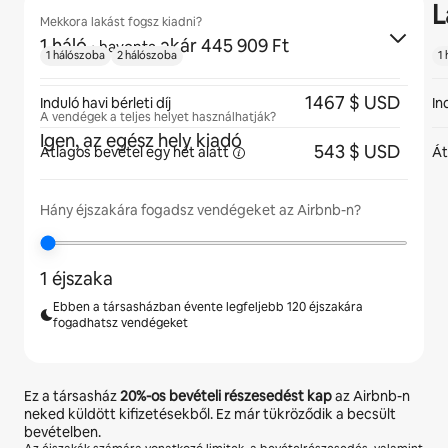
L
Mekkora lakást fogsz kiadni?
1 háló
·
akár 445 909 Ft
havonta
1 hálószoba
2 hálószoba
1
1467 $ USD
Induló havi bérleti díj
In
A vendégek a teljes helyet használhatják?
Igen, az egész hely kiadó
543 $ USD
Átlagos bevétel egy hét
alatt
Át
Hány éjszakára fogadsz vendégeket az Airbnb-n?
1 éjszaka
Ebben a társasházban évente legfeljebb 120 éjszakára
fogadhatsz vendégeket
Ez a társasház
20%
-os bevételi részesedést kap
az Airbnb-n
neked küldött kifizetésekből. Ez már tükröződik a becsült
bevételben.