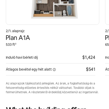
2/1. alaprajz
2/
Plan A1A
P
533 ft²
65
$1,424
Induló havi bérleti díj
In
$541
Átlagos bevétel egy hét
alatt
Át
Az alaprajzok tájékoztató jellegűek. Az árak, a foglalhatóság és a
felszereltség előzetes értesítés nélkül változhat. További díjak is
felmerülhetnek. A részletekről érdeklődj közvetlenül az ingatlannál.