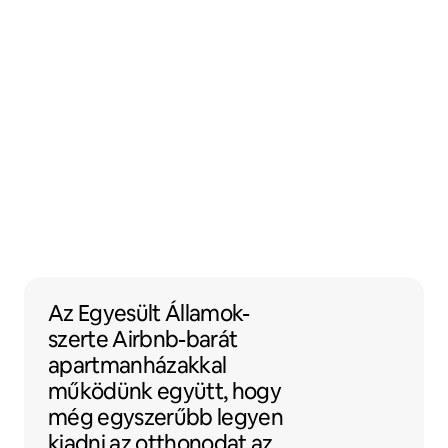
Az Egyesült Államok-szerte Airbnb-bará
Az Egyesült Államok-
szerte
Airbnb-barát
apartmanházakkal
működünk együtt, hogy
még egyszerűbb legyen
kiadni az otthonodat az