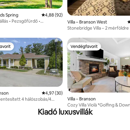
eds Spring
Átlagos értékelés: 5/4,88, 92 vélemény
4,88 (92)
állás • Pezsgőfürdő •
4,88, 8 vélemény
Villa – Branson West
Á
a • Elkerített udvar
Stonebridge Villa – 2 mérföldre 
Dollar City-től
avorit
Vendégfavorit
avorit
Vendégfavorit
anson
Átlagos értékelés: 5/4,97, 30 vélemény
4,97 (30)
97, 120 vélemény
Villa – Branson
ntesített 4 hálószobás/4
s golfvilla üdülőhelyi
Cozy Villa Violà *Golfing & Do
Kiadó luxusvillák
vel
Sleeps 8