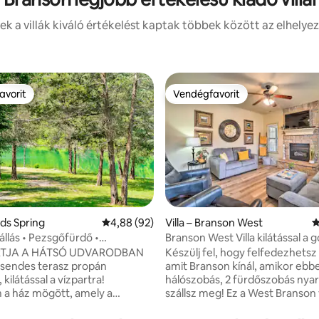
k a villák kiváló értékelést kaptak többek között az elhelyez
avorit
Vendégfavorit
avorit
Vendégfavorit
,88, 16 vélemény
eds Spring
Átlagos értékelés: 5/4,88, 92 vélemény
4,88 (92)
Villa – Branson West
Á
állás • Pezsgőfürdő •
Branson West Villa kilátással a g
a • Elkerített udvar
és medencével!
RTJA A HÁTSÓ UDVARODBAN
Készülj fel, hogy felfedezhets
amit Branson kínál, amikor ebbe
 kilátással a vízpartra!
hálószobás, 2 fürdőszobás nya
a ház mögött, amely a
szállsz meg! Ez a West Branson v
trandterületére vezet! 🏖️
könnyen megközelíthető olyan