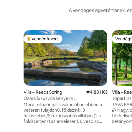
A vendégek egyetértenek: eze
Vendégfavorit
Vendégf
Kiemelt vendégfavorit
Vendégf
Villa – Reeds Spring
Átlagos értékelés: 5/4
4,88 (16)
Villa – Re
Ozark luxusvilla kényelmi
Tóparti sz
szolgáltatásokkal, percekre az SDC-től
Játékszob
Merülj el azonnal a vakációban ebben a
TAVA PA
veterán tulajdonú, földszinti, 3
🎣 Nagy, csendes terasz propán
hálószobás/3 fürdőszobás villában (2 a
tűzhellyel,
földszinten/1 az emeleten). Élvezd az
Sétányom 
üdülőhelyi luxus és a „mindenhez közeli”
környék s