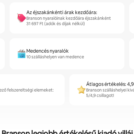
Az éjszakánkénti árak kezdőára:
Branson nyaralóinak kezdőára éjszakánként
31 697 Ft (adók és díjak nélkül)
Medencés nyaralók
10 szálláshelyen van medence
Átlagos értékelés: 4,9
ző felszereltségi elemeket:
Branson szálláshelyei ki
5/4,9 csillagot!
Branson legjobb értékelésű kiadó villái