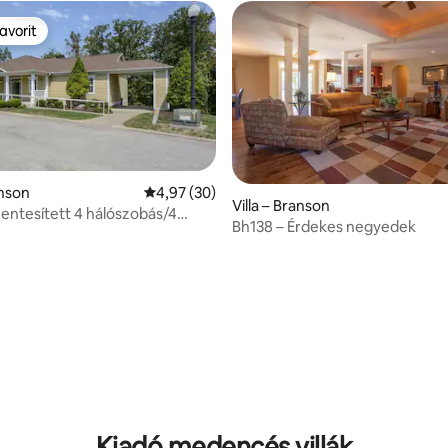
avorit
avorit
anson
Átlagos értékelés: 5/4,97, 30 vélemény
4,97 (30)
Villa – Branson
: 5/5, 5 vélemény
ntesített 4 hálószobás/4
Bh138 – Érdekes negyedek
s golfvilla üdülőhelyi
vel
Kiadó medencés villák