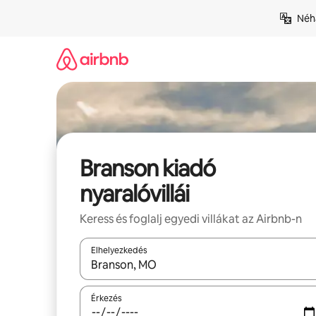
Ugrás
Néhá
a
tartalomra
Branson kiadó
nyaralóvillái
Keress és foglalj egyedi villákat az Airbnb-n
Elhelyezkedés
Az eredmények között a felfelé és a lefelé nyíllal 
Érkezés