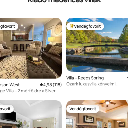
gfavorit
Vendégfavorit
vendégfavorit
Kiemelt vendégfavorit
Villa – Reeds Spring
Ozark luxusvilla kényelmi
4,88, 8 vélemény
ranson West
Átlagos értékelés: 5/4,98, 118 vélemény
4,98 (118)
szolgáltatásokkal, percekre az
e Villa – 2 mérföldre a Silver
y-től
avorit
Vendégfavorit
avorit
Vendégfavorit