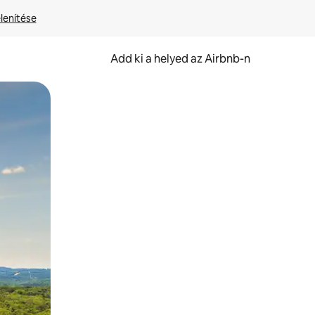
lenítése
Add ki a helyed az Airbnb-n
et.