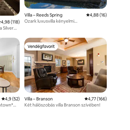
Villa – Reeds Spring
Átlagos értékelés: 5/
4,88 (16)
Ozark luxusvilla kényelmi
tlagos értékelés: 5/4,98, 118 vélemény
4,98 (118)
szolgáltatásokkal, percekre az SDC-től
a Silver
Vendégfavorit
Vendégfavorit
Átlagos értékelés: 5/4,9, 52 vélemény
4,9 (52)
Villa – Branson
Átlagos értékelés: 5/4
4,77 (166)
wntown*
Két hálószobás villa Branson szívében!