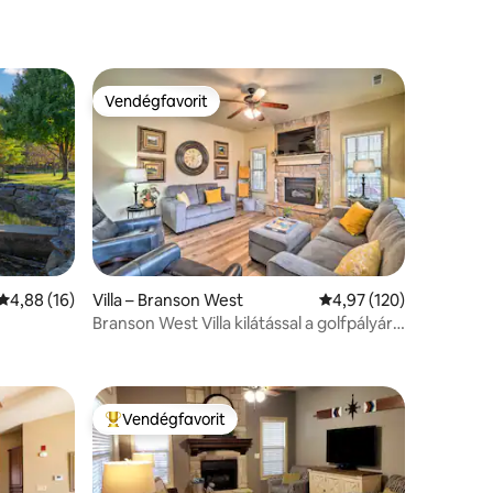
Vendégfavorit
Vendégfavorit
Átlagos értékelés: 5/4,88, 16 vélemény
4,88 (16)
Villa – Branson West
Átlagos értékelés: 5/4
4,97 (120)
Branson West Villa kilátással a golfpályára
 SDC-től
és medencével!
Vendégfavorit
Kiemelt vendégfavorit