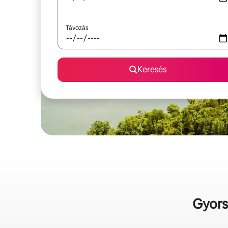
Távozás
Keresés
Gyors 