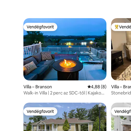
Vendégfavorit
Vendé
Vendégfavorit
Kiemelt 
Villa – Branson
Átlagos értékelés: 5/
4,88 (8)
Villa – B
Walk-in Villa | 2 perc az SDC-től | Kajakok |
Stonebridg
Medence melletti
Dollar Cit
Vendégfavorit
Vendégf
Vendégfavorit
Vendégf