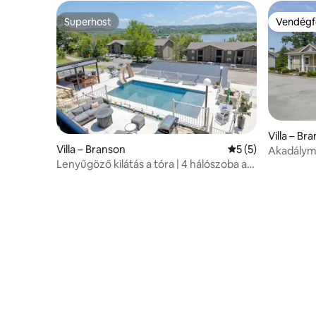
Superhost
Vendégf
Superhost
Vendégf
Villa – Br
Villa – Branson
Átlagos értékelés
5 (5)
Akadályme
fürdőszobá
Lenyűgöző kilátás a tóra | 4 hálószoba a
medencé
medence mellett | 2 percre San Diego
County-tól