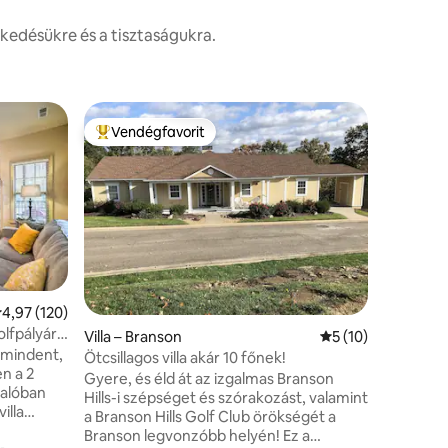
kedésükre és a tisztaságukra.
Vendégfavorit
Vendégf
Kiemelt vendégfavorit
Vendégf
tlagos értékelés: 5/4,97, 120 vélemény
4,97 (120)
Villa – B
olfpályára
Két hálós
Villa – Branson
Átlagos értékelés:
5 (10)
z mindent,
Imádni fo
Ötcsillagos villa akár 10 főnek!
n a 2
szívében!
Gyere, és éld át az izgalmas Branson
ralóban
Resort te
Hills-i szépséget és szórakozást, valamint
illa
Missouri 
a Branson Hills Golf Club örökségét a
élvezheti
Branson legvonzóbb helyén! Ez a