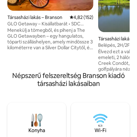
Társasházi lakás – Branson
Átlagos értékelés: 5/4,82, 152 
4,82 (152)
GLO Getaway – Kisállatbarát • SDC
közelében • Lakóhely a tónál
​Menekülj a tömegből, és pihenj a The
GLO Getawayben – egy hangulatos,
Társasházi lakás –
tóparti szálláshelyen, amely mindössze 3
Belépés, 2H/2F pih
kilométerre van a Silver Dollar Citytől, és
és a golfpályára
Élvezd ezt a valódi
14,5 kilométerre Branson városától
emeleti, 2 hálószo
(Missouri). Tökéletes pároknak, kis
Creek Condót, ame
családoknak, háziállat-tulajdonosoknak
golfpályára néző, 
és a tó szerelmeseinek, akik nyugodt
Népszerű felszereltség Branson kiadó
rendelkezik. Pihen
szállást keresnek a Table Rock-tó
hangjára ezen a cs
társasházi lakásaiban
közelében. A The GLO GetAway
két hálószobás, k
vendégei exkluzív kedvezményes árat
felújított lakás kö
kapnak a GloRides Paddle Tours &
hogy élvezhesd mi
Rentals szolgáltatásaira. Ez a Table Rock
kínál. Egyszerű kul
Lake egyetlen olyan átlátszó
Fi, okostévék, ha
kenubérlőhelye, amely élénk
kandalló, amelyet
fényrendszerrel rendelkezik, hogy
élvezhetsz. Nagysz
sötétedés után is felfedezhessék az
Branson 76 strip, a
Indian Pointot!
Konyha
Wi-Fi
Silver Dollar City 