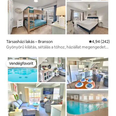
Társasházi lakás – Branson
Átlagos értéke
4,94 (242)
Gyönyörű kilátás, sétálás a tóhoz, háziállat megengedett,
az SDC mellett!
Vendégfavorit
Vendégfavorit