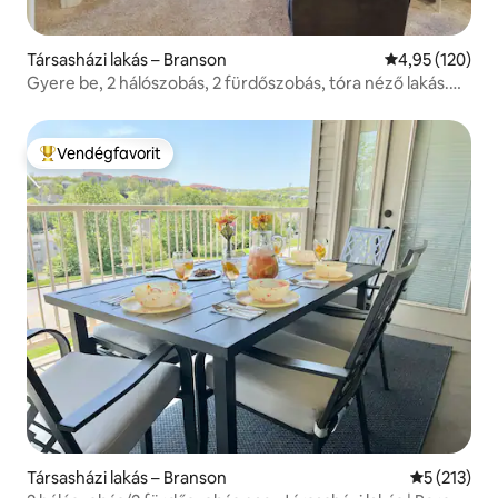
Társasházi lakás – Branson
Átlagos értéke
4,95 (120)
Gyere be, 2 hálószobás, 2 fürdőszobás, tóra néző lakás.
SDC 3 PERC.
Vendégfavorit
Kiemelt vendégfavorit
Társasházi lakás – Branson
Átlagos ért
5 (213)