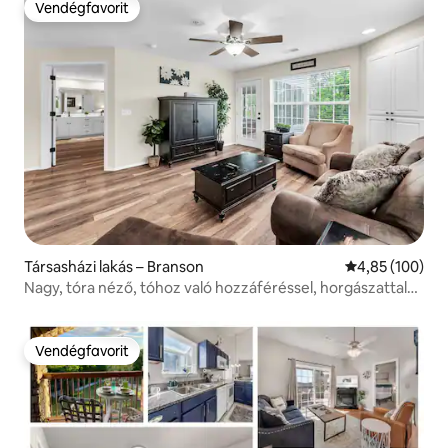
Vendégfavorit
Vendégfavorit
Társasházi lakás – Branson
Átlagos értéke
4,85 (100)
Nagy, tóra néző, tóhoz való hozzáféréssel, horgászattal
és napozószobával
Vendégfavorit
Vendégfavorit