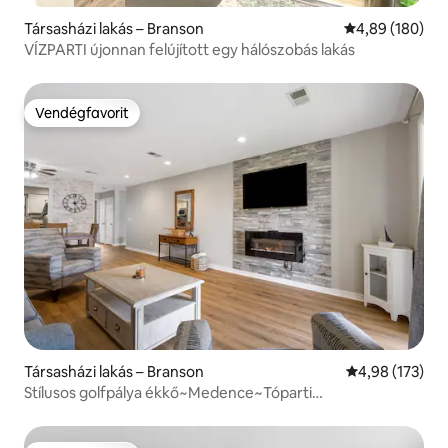
Társasházi lakás – Branson
Átlagos értéke
4,89 (180)
VÍZPARTI újonnan felújított egy hálószobás lakás
Vendégfavorit
Vendégfavorit
Társasházi lakás – Branson
Átlagos értéke
4,98 (173)
Stílusos golfpálya ékkő~Medence~Tóparti
megközelíthetőség