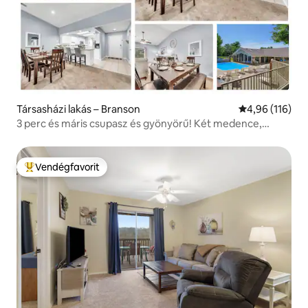
Társasházi lakás – Branson
Átlagos értéke
4,96 (116)
3 perc és máris csupasz és gyönyörű! Két medence,
pezsgőfürdő!
Vendégfavorit
Kiemelt vendégfavorit