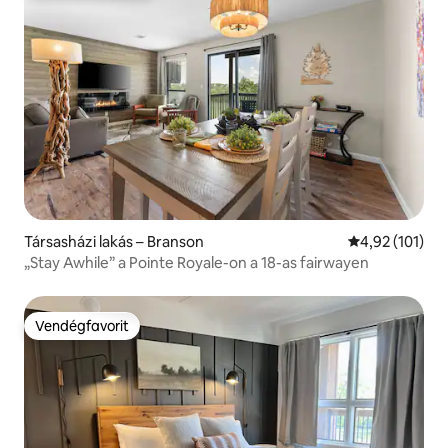
Társasházi lakás – Branson
Átlagos értéke
4,92 (101)
„Stay Awhile” a Pointe Royale-on a 18-as fairwayen
Vendégfavorit
Vendégfavorit