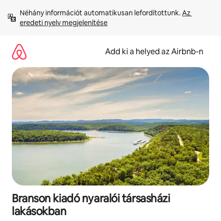
Ugrás
Néhány információt automatikusan lefordítottunk. 
Az 
a
eredeti nyelv megjelenítése
tartalomra
Add ki a helyed az Airbnb-n
Branson kiadó nyaralói társasházi
lakásokban