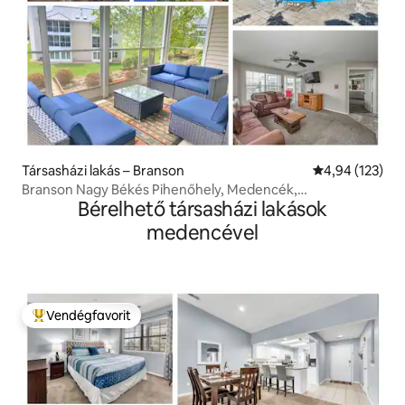
Társasházi lakás – Branson
Átlagos értéke
4,94 (123)
Branson Nagy Békés Pihenőhely, Medencék,
Bérelhető társasházi lakások
Pezsgőfürdő!
medencével
Vendégfavorit
Kiemelt vendégfavorit