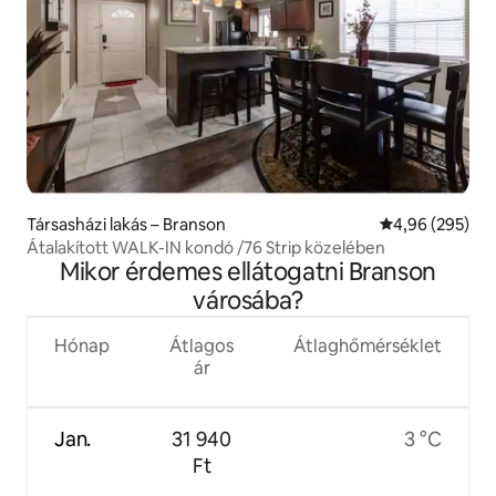
Társasházi lakás – Branson
Átlagos értéke
4,96 (295)
Átalakított WALK-IN kondó /76 Strip közelében
Mikor érdemes ellátogatni Branson
városába?
Hónap
Átlagos
Átlaghőmérséklet
ár
Jan.
31 940
3 °C
Ft