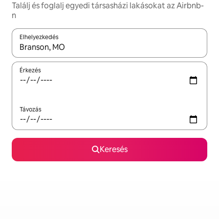
Találj és foglalj egyedi társasházi lakásokat az Airbnb-
n
Elhelyezkedés
Az eredmények között a felfelé és a lefelé nyíllal navigálhatsz, 
Érkezés
Távozás
Keresés