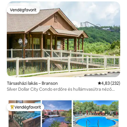
Vendégfavorit
Vendégfavorit
Társasházi lakás – Branson
Átlagos értéke
4,83 (232)
Silver Dollar City Condo erdőre és hullámvasútra néző
kilátással
Vendégfavorit
Kiemelt vendégfavorit