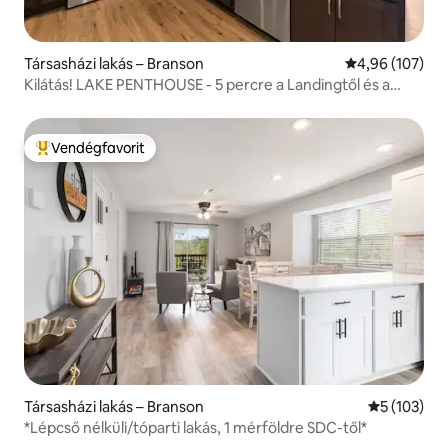
Társasházi lakás – Branson
Átlagos értéke
4,96 (107)
Kilátás! LAKE PENTHOUSE - 5 percre a Landingtől és a
belvárostól
Vendégfavorit
Kiemelt vendégfavorit
Társasházi lakás – Branson
Átlagos ért
5 (103)
*Lépcső nélküli/tóparti lakás, 1 mérföldre SDC-től*