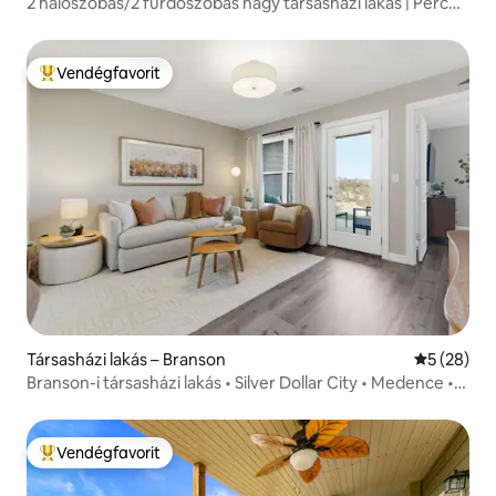
2 hálószobás/2 fürdőszobás nagy társasházi lakás | Perc
alatt a Stripnél | 2 medence
Vendégfavorit
Kiemelt vendégfavorit
Társasházi lakás – Branson
Átlagos ér
5 (28)
Branson-i társasházi lakás • Silver Dollar City • Medence •
Videójátékok
Vendégfavorit
Kiemelt vendégfavorit