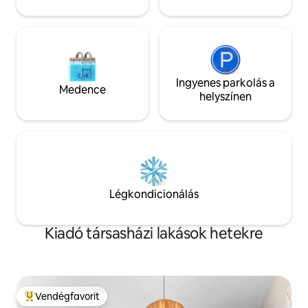
érdekel.
Ingyenes parkolás a
Medence
helyszínen
Légkondicionálás
Kiadó társasházi lakások hetekre
Vendégfavorit
Kiemelt vendégfavorit