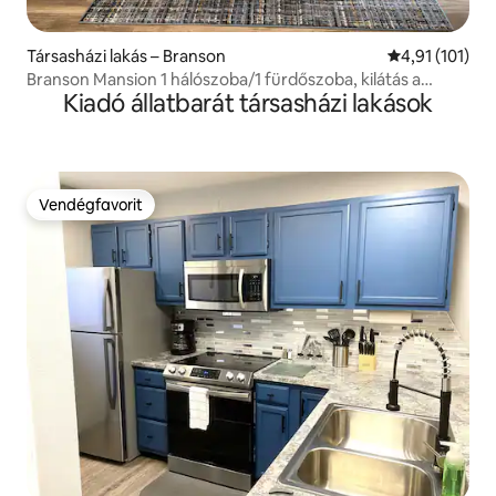
Társasházi lakás – Branson
Átlagos értéke
4,91 (101)
Branson Mansion 1 hálószoba/1 fürdőszoba, kilátás a
Kiadó állatbarát társasházi lakások
golfpályára, 1. emelet
Vendégfavorit
Vendégfavorit