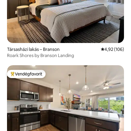
Társasházi lakás – Branson
Átlagos értéke
4,92 (106)
Roark Shores by Branson Landing
Vendégfavorit
Kiemelt vendégfavorit