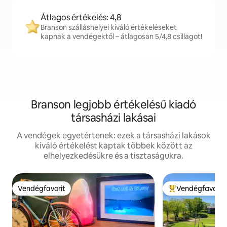
Átlagos értékelés: 4,8
Branson szálláshelyei kiváló értékeléseket
kapnak a vendégektől – átlagosan 5/4,8 csillagot!
Branson legjobb értékelésű kiadó
társasházi lakásai
A vendégek egyetértenek: ezek a társasházi lakások
kiváló értékelést kaptak többek között az
elhelyezkedésükre és a tisztaságukra.
Vendégfavorit
Vendégfavorit
Vendégfavorit
Kiemelt vendégfa