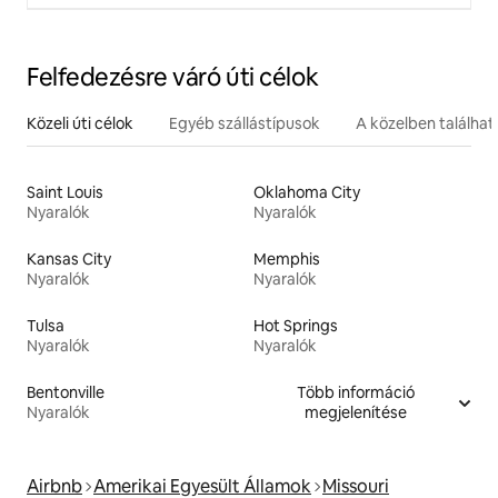
Felfedezésre váró úti célok
Közeli úti célok
Egyéb szállástípusok
A közelben találha
Saint Louis
Oklahoma City
Nyaralók
Nyaralók
Kansas City
Memphis
Nyaralók
Nyaralók
Tulsa
Hot Springs
Nyaralók
Nyaralók
Bentonville
Több információ
Nyaralók
megjelenítése
Airbnb
Amerikai Egyesült Államok
Missouri