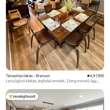
Társasházi lakás – Branson
Átlagos érték
4,9 (159)
Lenyűgöző kilátás, legfelső emelet, 2 king méretű ágy,
luxus!
Vendégfavorit
Kiemelt vendégfavorit