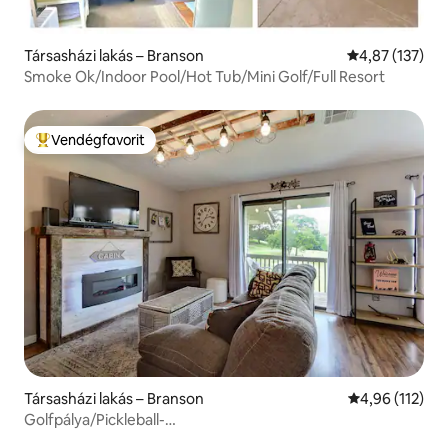
Társasházi lakás – Branson
Átlagos értéke
4,87 (137)
Smoke Ok/Indoor Pool/Hot Tub/Mini Golf/Full Resort
Vendégfavorit
Kiemelt vendégfavorit
Társasházi lakás – Branson
Átlagos értéke
4,96 (112)
Golfpálya/Pickleball-
tér/Tó/Medence/Pezsgőfürdő/Háziállat