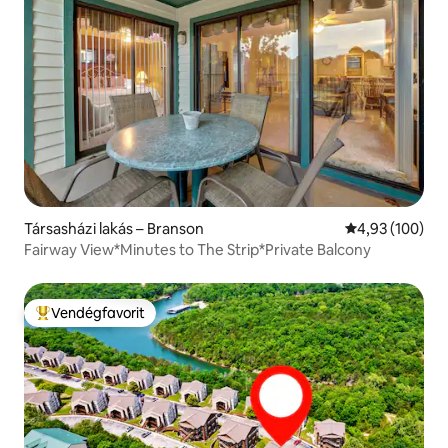
Társasházi lakás – Branson
Átlagos értéke
4,93 (100)
Fairway View*Minutes to The Strip*Private Balcony
Vendégfavorit
Kiemelt vendégfavorit