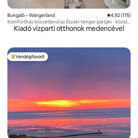
Bungaló – Wangerland
Átlagos értéke
4,92 (175)
Komfortház közvetlenül az Északi-tenger partján - közel a
Kiadó vízparti otthonok medencével
strandhoz
Vendégfavorit
Kiemelt vendégfavorit