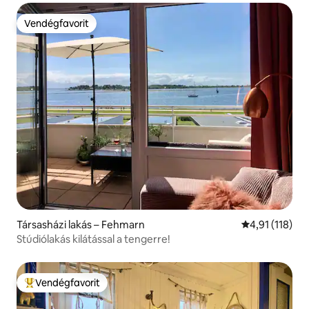
Vendégfavorit
Vendégfavorit
Társasházi lakás – Fehmarn
Átlagos értéke
4,91 (118)
Stúdiólakás kilátással a tengerre!
Vendégfavorit
Kiemelt vendégfavorit