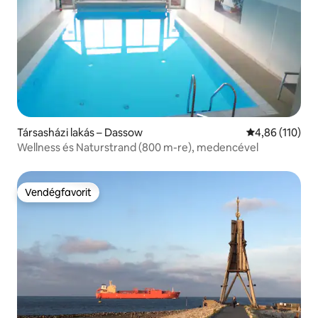
Társasházi lakás – Dassow
Átlagos értéke
4,86 (110)
Wellness és Naturstrand (800 m-re), medencével
Vendégfavorit
Vendégfavorit