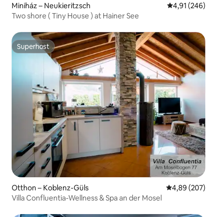
Miniház – Neukieritzsch
Átlagos értéke
4,91 (246)
Two shore ( Tiny House ) at Hainer See
Superhost
Superhost
Otthon – Koblenz-Güls
Átlagos értéke
4,89 (207)
Villa Confluentia-Wellness & Spa an der Mosel