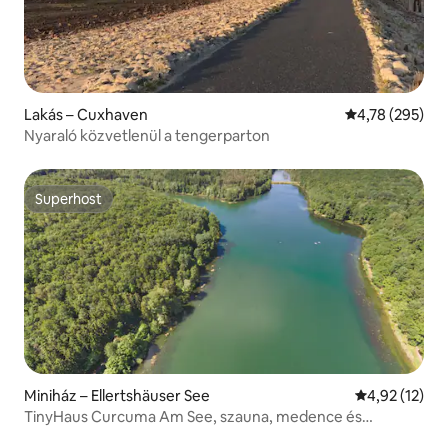
Lakás – Cuxhaven
Átlagos értéke
4,78 (295)
Nyaraló közvetlenül a tengerparton
Superhost
Superhost
Miniház – Ellertshäuser See
Átlagos érték
4,92 (12)
TinyHaus Curcuma Am See, szauna, medence és
tábortűz