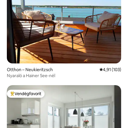
Otthon – Neukieritzsch
Átlagos értéke
4,91 (103)
Nyaraló a Hainer See-nél
Vendégfavorit
Kiemelt vendégfavorit