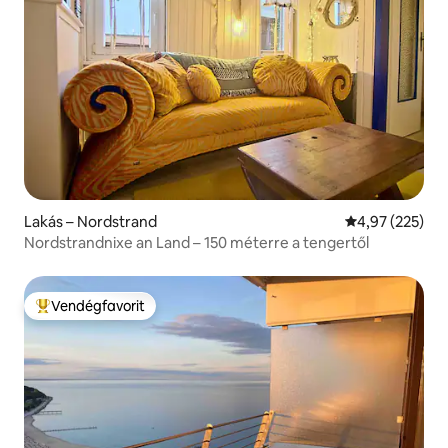
Lakás – Nordstrand
Átlagos értéke
4,97 (225)
Nordstrandnixe an Land – 150 méterre a tengertől
Vendégfavorit
Kiemelt vendégfavorit