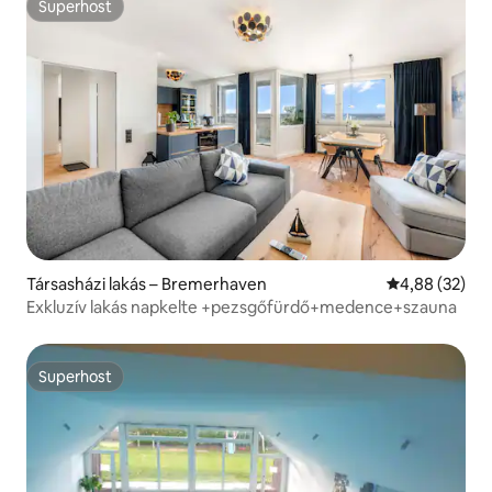
Superhost
Superhost
Társasházi lakás – Bremerhaven
Átlagos érték
4,88 (32)
Exkluzív lakás napkelte +pezsgőfürdő+medence+szauna
Superhost
Superhost