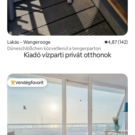
Lakás – Wangerooge
Átlagos értéke
4,87 (142)
Dűneschlößchen közvetlenül a tengerparton
Kiadó vízparti privát otthonok
Vendégfavorit
Kiemelt vendégfavorit