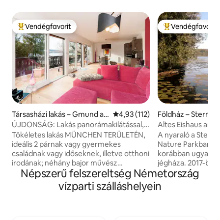
Vendégfavorit
Vendégfavorit
Kiemelt vendégfavorit
Kiemelt vendégfa
Társasházi lakás – Gmund a
Átlagos értékelés: 5/4,93, 112 
4,93 (112)
Földház – Sternbe
m Tegernsee
ÚJDONSÁG: Lakás panorámakilátással,
Altes Eishaus am S
bemutatkozó ajánlat
Kamin,Kanu,SUP,
Tökéletes lakás MÜNCHEN TERÜLETÉN,
A nyaraló a Stern
ideális 2 párnak vagy gyermekes
Nature Parkban tal
családnak vagy időseknek, illetve otthoni
korábban ugyanaz 
irodának; néhány bajor művész
jégháza. 2017-ben t
Népszerű felszereltség Németország
újjáépítette a tóra néző történelmi
szauna, a kenu, az
kávézót és 80 négyzetméteres
állószörf, valamint
vízparti szálláshelyein
teraszokat (napozóágyak); ízlésesen
tollaslabda ingye
berendezett (dizájntárgyak); 100
Groß Raden régész
négyzetméter; a híres „Bräustüberl”
múzeuma ünnepi p
(frissen főzött sör) közelében; az utcai
étteremmel rendelkezik. A m