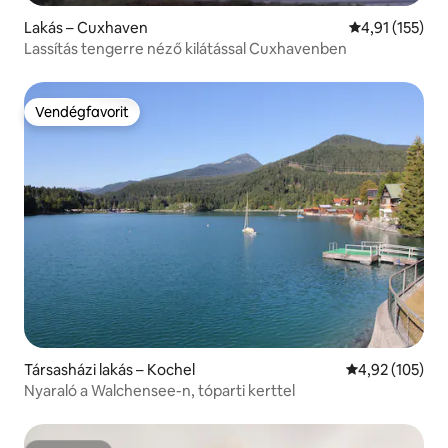
Lakás – Cuxhaven
Átlagos értéke
4,91 (155)
Lassítás tengerre néző kilátással Cuxhavenben
Vendégfavorit
Vendégfavorit
Társasházi lakás – Kochel
Átlagos értéke
4,92 (105)
Nyaraló a Walchensee-n, tóparti kerttel