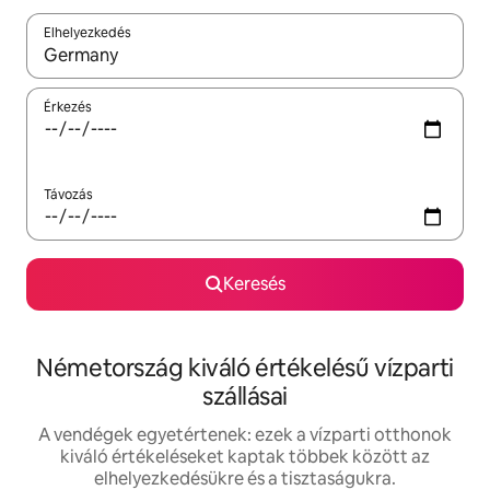
Elhelyezkedés
Az eredmények között a felfelé és a lefelé nyíllal navigálhatsz, 
Érkezés
Távozás
Keresés
Németország kiváló értékelésű vízparti
szállásai
A vendégek egyetértenek: ezek a vízparti otthonok
kiváló értékeléseket kaptak többek között az
elhelyezkedésükre és a tisztaságukra.