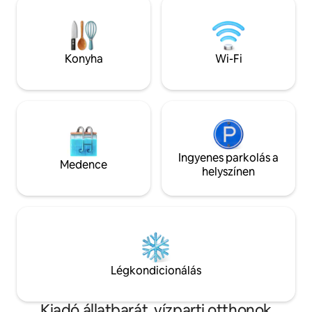
fürdőterület felett, és közvetlen
a csónakról horgás
hozzáférés a híres panorámasétához és
Balti-tengerre, Sc
az 5 csillagos étteremhez +gyógyfürdő+
Wismarba és Rosto
beergarden vagy a klubházhoz a
km-re található.
Konyha
Wi-Fi
vízparton.
Ingyenes parkolás a
Medence
helyszínen
Légkondicionálás
Kiadó állatbarát, vízparti otthonok