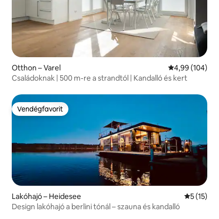
Otthon – Varel
Átlagos értéke
4,99 (104)
Családoknak | 500 m-re a strandtól | Kandalló és kert
Vendégfavorit
Vendégfavorit
Lakóhajó – Heidesee
Átlagos ér
5 (15)
Design lakóhajó a berlini tónál – szauna és kandalló