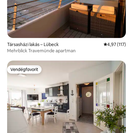
Társasházi lakás – Lübeck
Átlagos értéke
4,97 (117)
Mehrblick Travemünde apartman
Vendégfavorit
Vendégfavorit