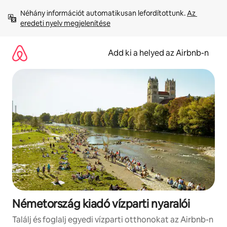
Ugrás
Néhány információt automatikusan lefordítottunk. 
Az 
a
eredeti nyelv megjelenítése
tartalomra
Add ki a helyed az Airbnb-n
Németország kiadó vízparti nyaralói
Találj és foglalj egyedi vízparti otthonokat az Airbnb-n