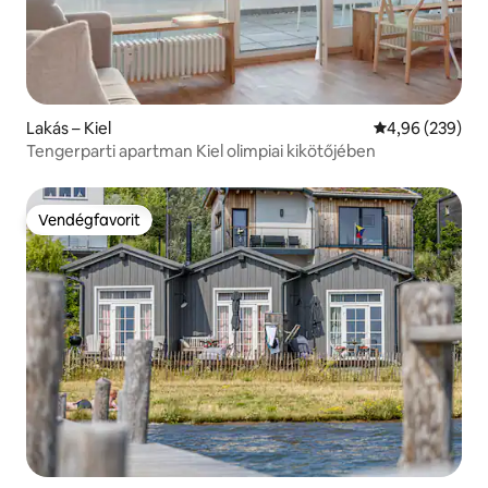
Lakás – Kiel
Átlagos értéke
4,96 (239)
Tengerparti apartman Kiel olimpiai kikötőjében
Vendégfavorit
Vendégfavorit