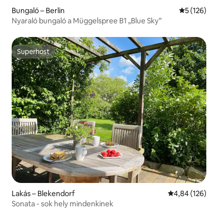
Bungaló – Berlin
Átlagos ért
5 (126)
Nyaraló bungaló a Müggelspree B1 „Blue Sky”
Superhost
Superhost
Lakás – Blekendorf
Átlagos értéke
4,84 (126)
Sonata - sok hely mindenkinek