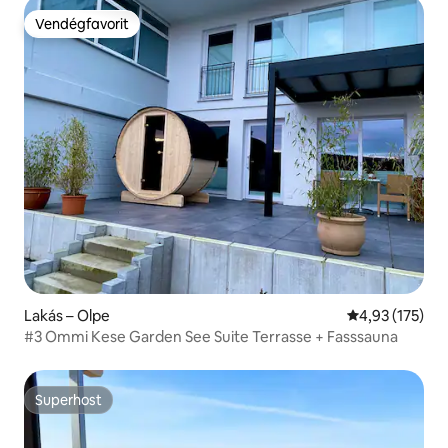
Vendégfavorit
Vendégfavorit
Lakás – Olpe
Átlagos értéke
4,93 (175)
#3 Ommi Kese Garden See Suite Terrasse + Fasssauna
Superhost
Superhost