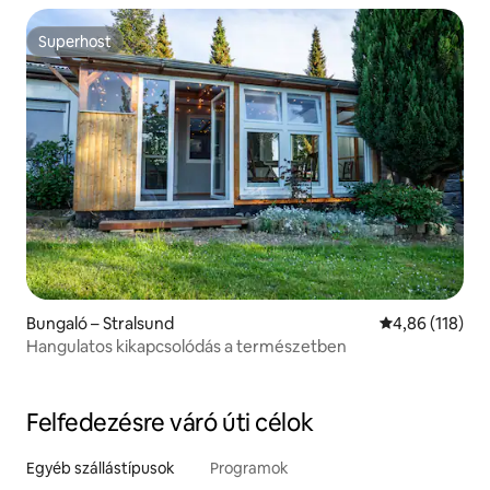
Superhost
Superhost
Bungaló – Stralsund
Átlagos értéke
4,86 (118)
Hangulatos kikapcsolódás a természetben
Felfedezésre váró úti célok
Egyéb szállástípusok
Programok