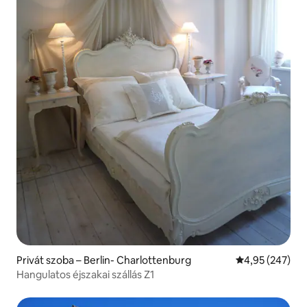
Privát szoba – Berlin- Charlottenburg
Átlagos értéke
4,95 (247)
Hangulatos éjszakai szállás Z1