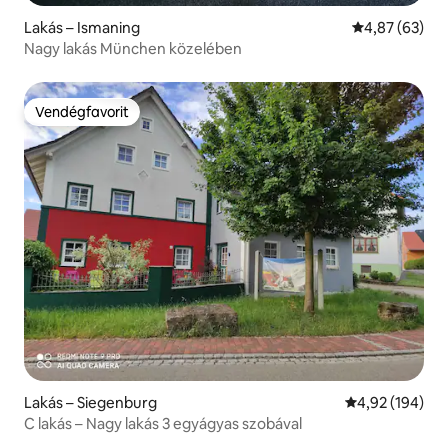
Lakás – Ismaning
Átlagos érték
4,87 (63)
Nagy lakás München közelében
Vendégfavorit
Vendégfavorit
Lakás – Siegenburg
Átlagos értéke
4,92 (194)
C lakás – Nagy lakás 3 egyágyas szobával