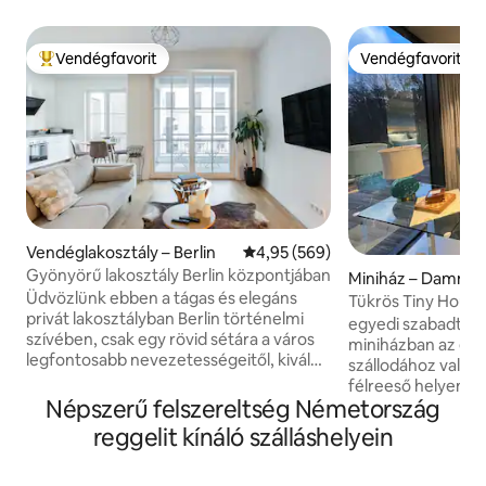
Vendégfavorit
Vendégfavorit
Kiemelt vendégfavorit
Vendégfavorit
Vendéglakosztály – Berlin
Átlagos értékelés: 5/4,95, 569 
4,95 (569)
Gyönyörű lakosztály Berlin központjában
Miniház – Dammb
Üdvözlünk ebben a tágas és elegáns
Tükrös Tiny House
privát lakosztályban Berlin történelmi
Tannenduft ház
egyedi szabadtéri 
szívében, csak egy rövid sétára a város
miniházban az er
legfontosabb nevezetességeitől, kiváló
szállodához való 
éttermeitől és pezsgő
félreeső helyen, f
bevásárlónegyedeitől. Élvezd a teljes
Népszerű felszereltség Németország
úszómedencével érhető e
magánéletet, a békés kerti kilátást, a
meg a különleges,
reggelit kínáló szálláshelyein
csendes alvást és a kifinomult modern
egyedi házakat! A
kényelmet. A padlótól a mennyezetig
legközelebbi falutó
érő ablakok természetes fénnyel töltik