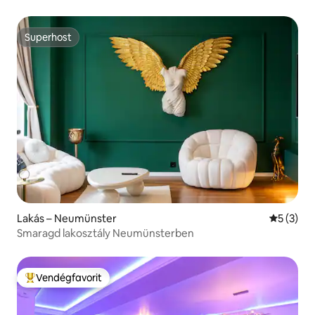
Superhost
Superhost
Lakás – Neumünster
Átlagos é
5 (3)
Smaragd lakosztály Neumünsterben
Vendégfavorit
Kiemelt vendégfavorit