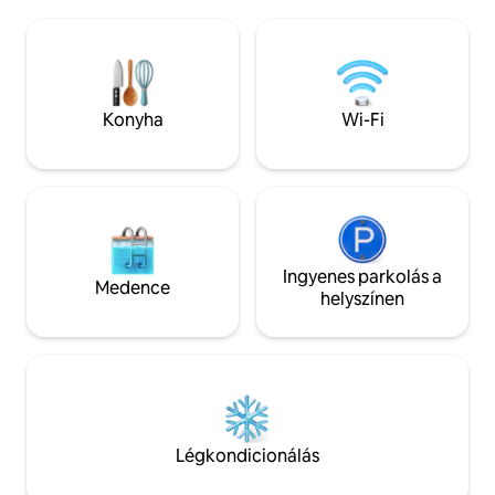
miniházaink, ame
meg a teret, míg a luxus king méretű
vannak, 20 négyz
hálószoba, a csúcskategóriás konyha és
grillezővel és búto
az esőztetővel és káddal felszerelt,
mellett van egy ül
elegáns fürdőszoba nyugodt
karosszékekkel, z
pihenőhelyet teremtenek a város
valamint TV-vel é
Konyha
Wi-Fi
közepén.
Ingyenes parkolás a
Medence
helyszínen
Légkondicionálás