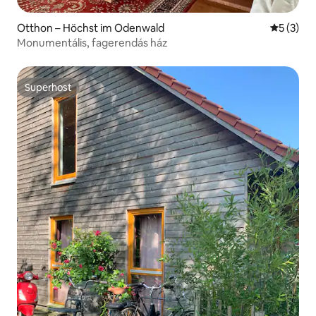
Otthon – Höchst im Odenwald
Átlagos é
5 (3)
Monumentális, fagerendás ház
Superhost
Superhost