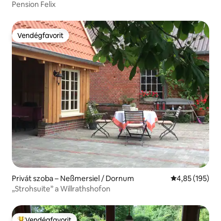
Pension Felix
Vendégfavorit
Vendégfavorit
Privát szoba – Neßmersiel / Dornum
Átlagos értéke
4,85 (195)
„Strohsuite” a Willrathshofon
Vendégfavorit