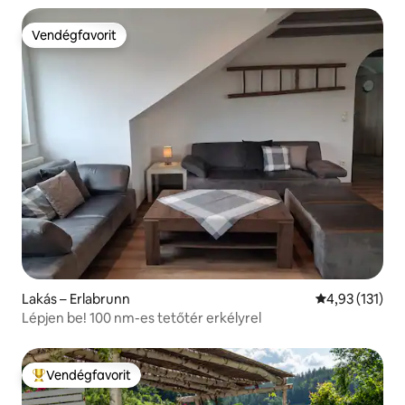
Vendégfavorit
Vendégfavorit
Lakás – Erlabrunn
Átlagos értéke
4,93 (131)
Lépjen be! 100 nm-es tetőtér erkélyrel
Vendégfavorit
Kiemelt vendégfavorit