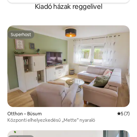
Kiadó házak reggelivel
Superhost
Superhost
Otthon – Büsum
Átlagos é
5 (7)
Központi elhelyezkedésű „Mette” nyaraló