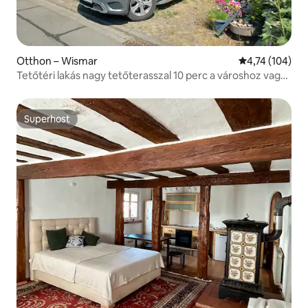
Otthon – Wismar
Átlagos értéke
4,74 (104)
Tetőtéri lakás nagy tetőterasszal 10 perc a városhoz vagy
a kikötőhöz
Superhost
Superhost