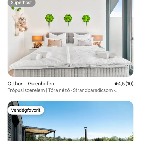
Superhost
Superhost
Otthon – Gaienhofen
Átlagos érté
4,5 (10)
Trópusi szerelem | Tóra néző · Strandparadicsom ·
Masszázs
Vendégfavorit
Vendégfavorit