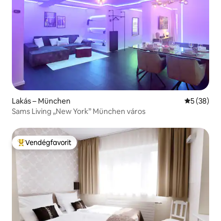
Lakás – München
Átlagos ér
5 (38)
Sams Living „New York” München város
Vendégfavorit
Kiemelt vendégfavorit