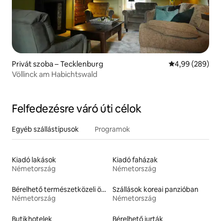
Privát szoba – Tecklenburg
Átlagos értéke
4,99 (289)
Völlinck am Habichtswald
Felfedezésre váró úti célok
Egyéb szállástípusok
Programok
Kiadó lakások
Kiadó faházak
Németország
Németország
Bérelhető természetközeli ökoszállások
Szállások koreai panzióban
Németország
Németország
Butikhotelek
Bérelhető jurták