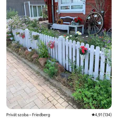
Privát szoba – Friedberg
Átlagos értéke
4,91 (134)