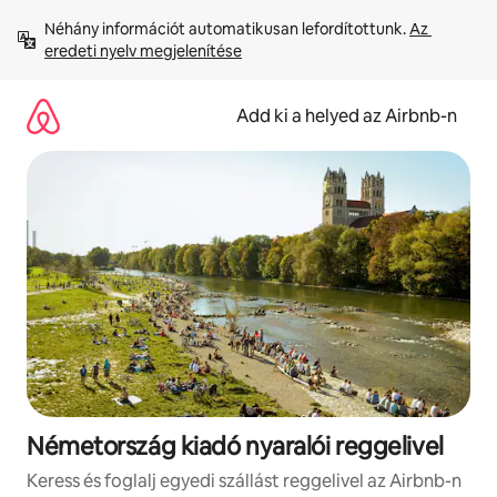
Ugrás
Néhány információt automatikusan lefordítottunk. 
Az 
a
eredeti nyelv megjelenítése
tartalomra
Add ki a helyed az Airbnb-n
Németország kiadó nyaralói reggelivel
Keress és foglalj egyedi szállást reggelivel az Airbnb-n