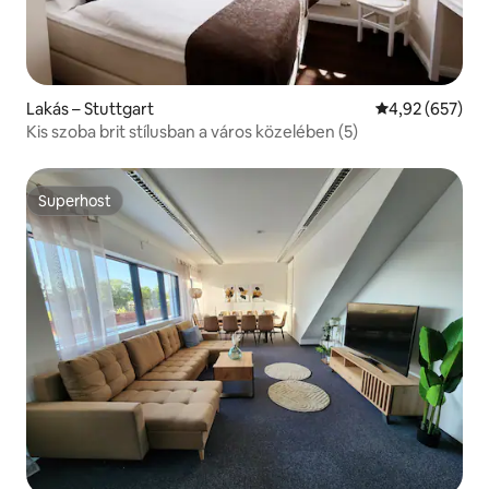
Lakás – Stuttgart
Átlagos értéke
4,92 (657)
Kis szoba brit stílusban a város közelében (5)
Superhost
Superhost