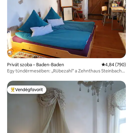
Privát szoba – Baden-Baden
Átlagos értéke
4,84 (790)
Egy tündérmesében: „Rübezahl” a Zehnthaus Steinbach-
ban
Vendégfavorit
Kiemelt vendégfavorit