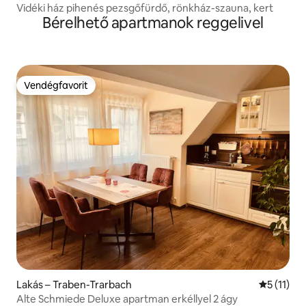
Vidéki ház pihenés pezsgőfürdő, rönkház-szauna, kert
Bérelhető apartmanok reggelivel
Vendégfavorit
Vendégfavorit
Lakás – Traben-Trarbach
Átlagos é
5 (11)
Alte Schmiede Deluxe apartman erkéllyel 2 ágy