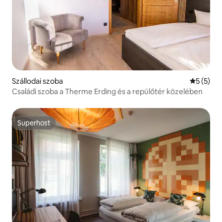
Szállodai szoba
Átlagos é
5 (5)
Családi szoba a Therme Erding és a repülőtér közelében
Superhost
Superhost