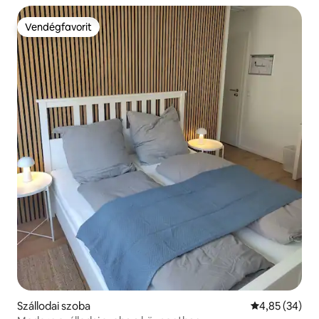
Vendégfavorit
Vendégfavorit
Szállodai szoba
Átlagos érték
4,85 (34)