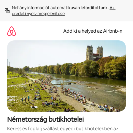
Ugrás
Néhány információt automatikusan lefordítottunk. 
Az 
a
eredeti nyelv megjelenítése
tartalomra
Add ki a helyed az Airbnb-n
Németország butikhotelei
Keress és foglalj szállást egyedi butikhotelekben az