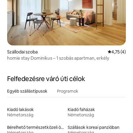
Szállodai szoba
Átlagos érté
4,75 (4)
homie stay Dominikus – 1 szobás apartman, erkély
Felfedezésre váró úti célok
Egyéb szállástípusok
Programok
Kiadó lakások
Kiadó faházak
Németország
Németország
Bérelhető természetközeli ökoszállások
Szállások koreai panzióban
Németország
Németország