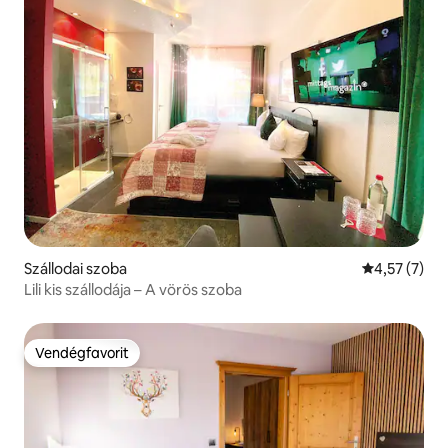
Szállodai szoba
Átlagos érté
4,57 (7)
Lili kis szállodája – A vörös szoba
Vendégfavorit
Vendégfavorit