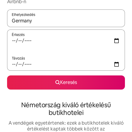
Airbnb-n
Elhelyezkedés
Az eredmények között a felfelé és a lefelé nyíllal navigálhatsz, 
Érkezés
Távozás
Keresés
Németország kiváló értékelésű
butikhotelei
A vendégek egyetértenek: ezek a butikhotelek kiváló
értékelést kaptak többek között az