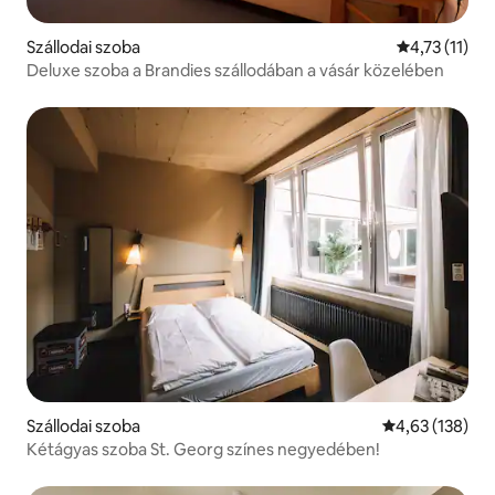
Szállodai szoba
Átlagos érté
4,73 (11)
Deluxe szoba a Brandies szállodában a vásár közelében
Szállodai szoba
Átlagos értéke
4,63 (138)
Kétágyas szoba St. Georg színes negyedében!