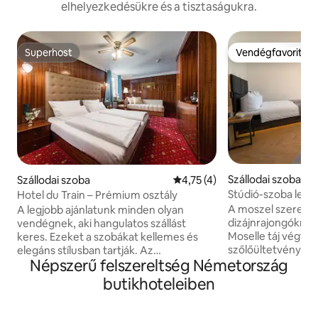
elhelyezkedésükre és a tisztaságukra.
Superhost
Vendégfavorit
Superhost
Vendégfavorit
Szállodai szoba
Szállodai szoba
Átlagos értékelés: 5/4,75, 4 
4,75 (4)
Stúdió-szoba lenyű
Hotel du Train – Prémium osztály
Moselle-re és erké
A moszel szerelme
A legjobb ajánlatunk minden olyan
dizájnrajongóknak
vendégnek, aki hangulatos szállást
Moselle táj végtel
keres. Ezeket a szobákat kellemes és
szőlőültetvények 
elegáns stílusban tartják. Az
Népszerű felszereltség Németország
közvetlenül a me
alkalmazásban. 26 négyzetméter
ágyadból. A tágas erkéllyel rendelkező
mindegyikben gyönyörű kilátás nyílik
butikhoteleiben
44 négyzetmétere
München történelmi városközpontjára.
tökéletes kikapcso
Tágas szekrény, gardrób, kényelmes
kikapcsolódást ny
ülősarok, valamint egy 40hüvelykes