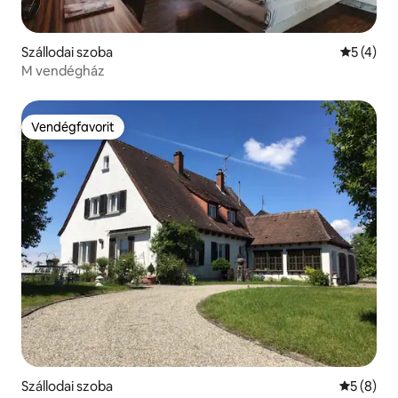
Szállodai szoba
Átlagos é
5 (4)
M vendégház
Vendégfavorit
Vendégfavorit
Szállodai szoba
Átlagos é
5 (8)