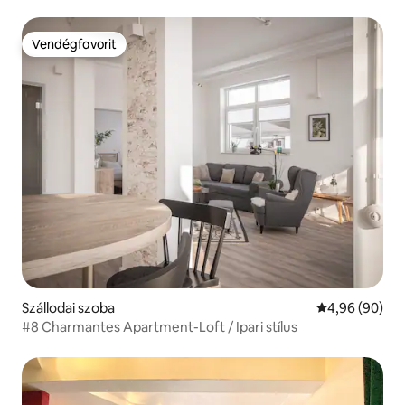
Vendégfavorit
Vendégfavorit
Szállodai szoba
Átlagos érték
4,96 (90)
#8 Charmantes Apartment-Loft / Ipari stílus