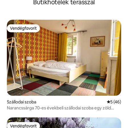
Butikhotelek terasszal
Vendégfavorit
Vendégfavorit
Szállodai szoba
Átlagos ér
5 (46)
Narancssárga 70-es évekbeli szállodai szoba egy zöld
oázisban!
Vendégfavorit