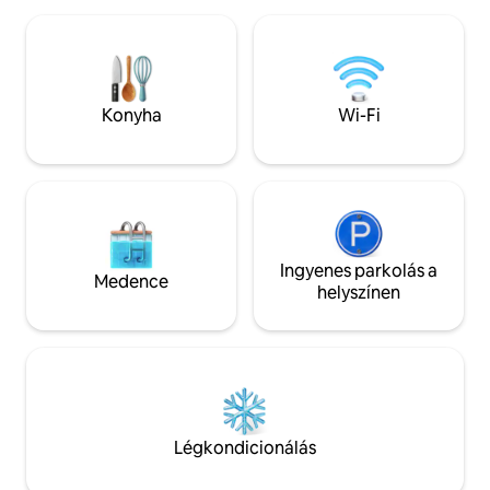
érdekében a stúdió
síkképernyős SAT-TV. A dekoráció
légkondicionálóval
egyedi elemei tökéletes hangulatot
saját teakonyhával
teremtenek. Fürdőkád /zuhanyzó
fényűző fürdőszo
kombináció, törölközőfűtés, WC,
zuhanyzóval nem 
hajszárító, ingyenes piperecikkek,
Konyha
Wi-Fi
maga után.
kozmetikai tükör, valamint bolyhos
törülközők és papucsok.
Ingyenes parkolás a
Medence
helyszínen
Légkondicionálás