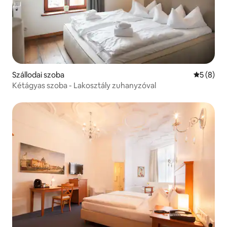
Szállodai szoba
Átlagos é
5 (8)
Kétágyas szoba - Lakosztály zuhanyzóval