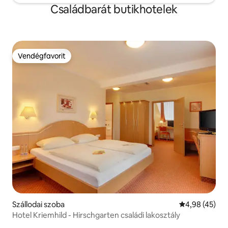
Családbarát butikhotelek
Vendégfavorit
Vendégfavorit
Szállodai szoba
Átlagos érték
4,98 (45)
Hotel Kriemhild - Hirschgarten családi lakosztály