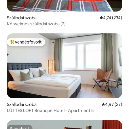
Szállodai szoba
Átlagos értéke
4,74 (234)
Kényelmes szállodai szoba (2)
Vendégfavorit
Kiemelt vendégfavorit
Szállodai szoba
Átlagos érték
4,97 (37)
LÜTTES LOFT Boutique Hotel - Apartment 5
Superhost