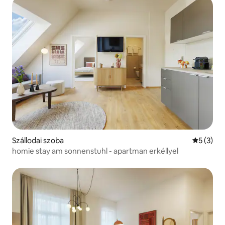
Szállodai szoba
Átlagos é
5 (3)
homie stay am sonnenstuhl - apartman erkéllyel