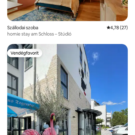
Szállodai szoba
Átlagos érték
4,78 (27)
homie stay am Schloss – Stúdió
Vendégfavorit
Vendégfavorit