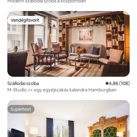
Modern szállodai szoba a központban
Vendégfavorit
Vendégfavorit
Szállodai szoba
Átlagos értéke
4,86 (108)
M-Studio ++ egy egyéjszakás kalandra Hamburgban
Superhost
Superhost