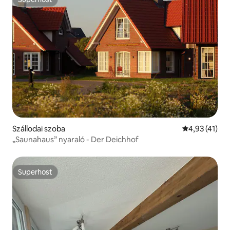
Superhost
Szállodai szoba
Átlagos érték
4,93 (41)
„Saunahaus” nyaraló - Der Deichhof
Superhost
Superhost