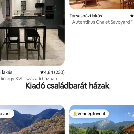
Társasházi lakás
Á
„ Autentikus Chalet Savoyard ”
86, 180 vélemény
i lakás
Átlagos értékelés: 5/4,84, 230 vélemény
4,84 (230)
dió egy XVII. századi házban
Kiadó családbarát házak
avorit
Vendégfavorit
avorit
Kiemelt vendégfavorit