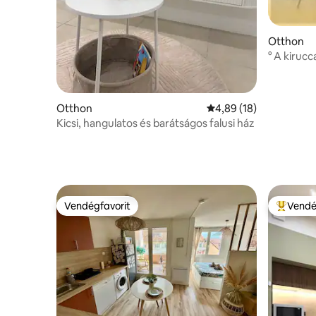
Otthon
° A kirucc
üdülőhelye
Otthon
Átlagos értékelés: 5/4
4,89 (18)
Kicsi, hangulatos és barátságos falusi ház
Vendégfavorit
Vendé
Vendégfavorit
Kiemelt 