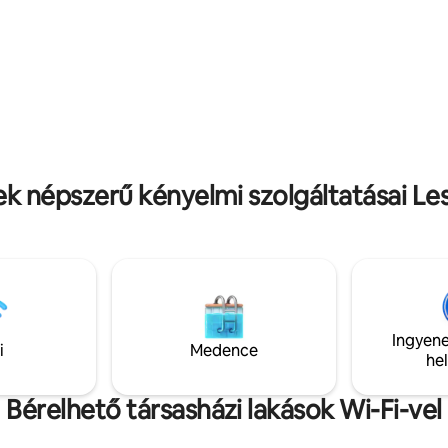
tó!) Paplanok/párnák TNT TV
ejátszóval és USB-csatlakozóval
adva: Törülközők és
kkek Lepedők
5/5, 351 vélemény
ek népszerű kényelmi szolgáltatásai L
Ingyene
i
Medence
he
Bérelhető társasházi lakások Wi-Fi-vel