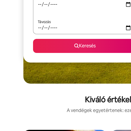
Távozás
Keresés
Kiváló értéke
A vendégek egyetértenek: ezek