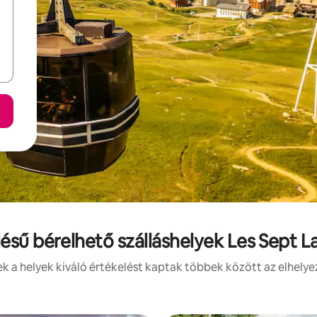
lésű bérelhető szálláshelyek Les Sept 
 a helyek kiváló értékelést kaptak többek között az elhelye