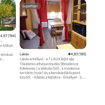
Otthon
Superhost
Vendégf
Superhost
Vendégf
Villa, sa
kilátás
2024-ben 
Combe de
lélegzetel
A szállás
29 °C-ra 
tlagos értékelés: 5/4,97, 194 vélemény
4,97 (194)
medencév
rendelke
légkörben
s töltsd
ihletett 
Lakás
Átlagos értékelés: 5/4
4,83 (185)
eredetis
rámával.
Jöjjön, é
a
Lakás erkéllyel - a 7 LAUX lejtő alja
természe
ellett
Tökéletes elhelyezkedés (Residence
szívében
n, 1000
Edelweiss ) a síiskola (tél) , a medence
.
területe (nyár) és a bevásárlóközpont
elár
között. - Kilátás a lejtőkre - Erkéllyel - 3.
emelet - Indulás és visszatérés a
ermészet
rezidenciasikhoz (vagy a nyári hegyi
a házikó
kerékpározáshoz) - Nappali : 1 franciaágy,
-tól és
1 egyszemélyes ágy , 1 kanapéágy, TV
e-
DVD-lejátszóval, rádió. - Felszerelt
teakonyha hűtőszekrénnyel,