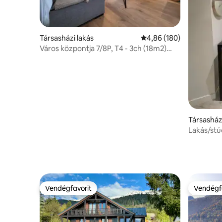
Társasházi lakás
Átlagos értékelés: 5/4,
4,86 (180)
Város központja 7/8P, T4 - 3ch (18m2)
3SDB, garázs
Társasház
Lakás/stú
Vendégfavorit
Vendégf
Vendégfavorit
Vendégf