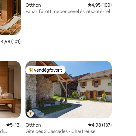
Otthon
Átlagos értékelés: 5/4
4,95 (100)
Faház fűtött medencével és játszótérrel
tlagos értékelés: 5/4,98, 101 vélemény
4,98 (101)
Vendégfavorit
Kiemelt vendégfavorit
Átlagos értékelés: 5/5, 12 vélemény
5 (12)
Otthon
Átlagos értékelés: 5/4
4,98 (137)
di
Gîte des 3 Cascades - Chartreuse