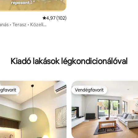
hangulat.
Átlagos értékelés: 5/4,97, 102 vélemény
4,97 (102)
anás • Terasz • Közeli
k / Hegyi átjárók °
,89, 18 vélemény
Kiadó lakások légkondicionálóval
gfavorit
Vendégfavorit
vendégfavorit
Vendégfavorit