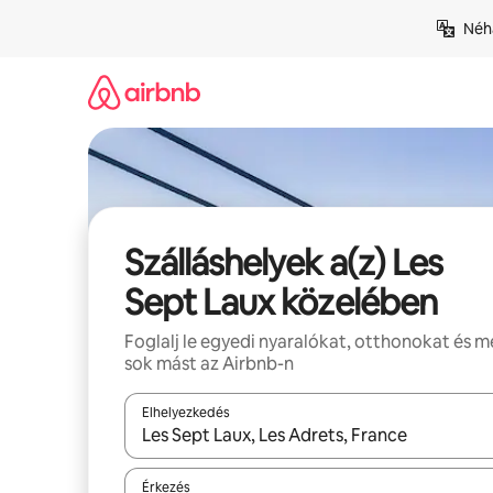
Ugrás
Néhá
a
tartalomra
Szálláshelyek a(z) Les
Sept Laux közelében
Foglalj le egyedi nyaralókat, otthonokat és 
sok mást az Airbnb-n
Elhelyezkedés
Az eredmények között a felfelé és a lefelé nyíllal 
Érkezés