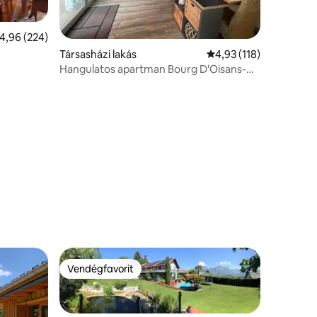
tlagos értékelés: 5/4,96, 224 vélemény
4,96 (224)
Társasházi lakás
Átlagos értékelés: 5/4
4,93 (118)
Hangulatos apartman Bourg D'Oisans-
ban...
Vendégfavorit
Vendégfavorit