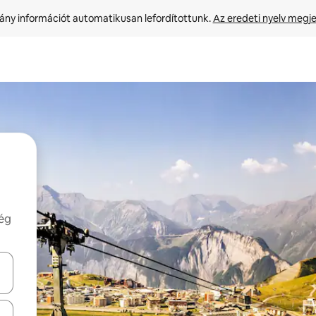
ny információt automatikusan lefordítottunk. 
Az eredeti nyelv megje
még
navigálhatsz, illetve érintő és lapozó mozdulatokkal is felfedezheted ők