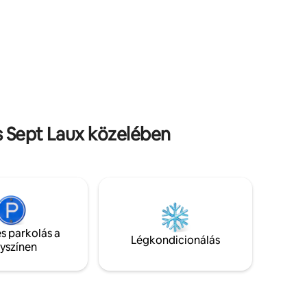
kerámialapos tűzhely, mosogató, sütő,
mikrohullámú sütő, kávéfőző
(klasszikus), kenyérpirító, raclette.
es Sept Laux közelében
s parkolás a
Légkondicionálás
lyszínen