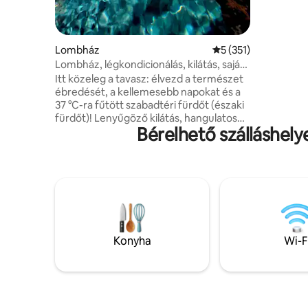
használha
Blu-Ray-l
Nincs meg
pipereci
Lombház
Átlagos értékelés: 
5 (351)
Lombház, légkondicionálás, kilátás, saját
meleg/hideg gyógyfürdő
Itt közeleg a tavasz: élvezd a természet
ébredését, a kellemesebb napokat és a
37 °C-ra fűtött szabadtéri fürdőt (északi
fürdőt)! Lenyűgöző kilátás, hangulatos
Bérelhető szálláshely
belső tér videoprojektorral. Tökéletes
hely a természetben a nyugodt
kikapcsolódásra és az energiák
feltöltésére. ✨ Különleges alkalom?
Tegye még romantikusabbá a szállást a
„Romantikus” (virágszirmok, LED-
gyertyák) vagy a „Csillogó este”
(pezsgővel) opcióval. Tökéletes a
partnered meglepetésszerű
Konyha
Wi-F
megajándékozásához! (A részleteket és
az árakat az alábbi „Egyéb
megjegyzések” szakaszban találod 👇.)