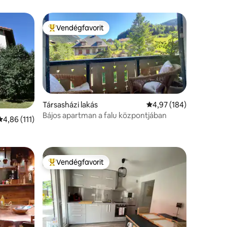
Vendégfavorit
Kiemelt vendégfavorit
Társasházi lakás
Átlagos értékelés: 5/4
4,97 (184)
Bájos apartman a falu központjában
Átlagos értékelés: 5/4,86, 111 vélemény
4,86 (111)
Vendégfavorit
Kiemelt vendégfavorit