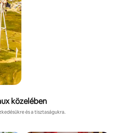
Laux közelében
zkedésükre és a tisztaságukra.