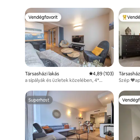
Vendégfavorit
Vendé
Vendégfavorit
Kiemelt 
Társasházi lakás
Átlagos értékelés: 5/4,
4,89 (103)
Társasház
a sípályák és üzletek közelében, 4*
Szép ♥️ap
besorolás, SZÍVÜGY
Superhost
Vendégf
Superhost
Vendégf