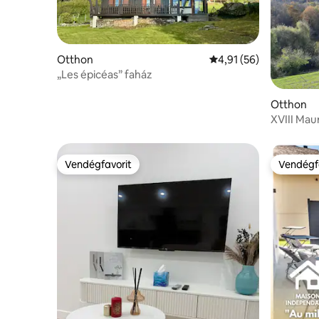
Otthon
Átlagos értékelés: 5/4
4,91 (56)
„Les épicéas” faház
Otthon
XVIII Mau
tengerszi
Vendégfavorit
Vendégf
Vendégfavorit
Vendégf