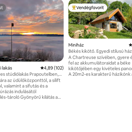
st
Vendégfavorit
st
Kiemelt vendégfavorit
Miniház
Á
Békés kikötő. Egyedi stílusú ház
szaunával
A Chartreuse szívében, gyere é
fel az akkumulátoraidat a béke
i lakás
Átlagos értékelés: 5/4,89, 102 vélemény
4,89 (102)
kikötőjében egy kivételes pano
A 20m2-es karakterű házikónk 
es stúdiólakás Prapoutelben,
természet közepén, a házunk m
x
ára az üdülőközponttól, a sílift
található, egy 8500m2-es telke
l, valamint a sífutás és a
méterre a kis sziklák fennsíkján
túrázás indulásától
Lenyűgöző panoráma szauna (f
lés-tároló Gyönyörű kilátás a
ellenében). Sípálya, siklóernyőzés,
Nemdohányzó lakás Kihúzható
túraútvonalak a kisházból. A t
 80X100-es egyszemélyes ágy
és a nyugalom szerelmesei, ez 
 160X200-as kétszemélyes ágy)
ideális hely. 35 percre Grenoble
mi a főzéshez kell
Chambérytől. „gitedecaracter
/teáskanna Kenyérpirító
chartreuse”.fr
s Raclette gép (mérték nélkül