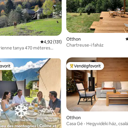
,91, 56 vélemény
Otthon
Á
Átlagos értékelés: 5/4,92, 131 vélemény
4,92 (131)
Chartreuse-i faház
rienne tanya 470 méteres
nt feletti magasságban
avorit
Vendégfavorit
avorit
Kiemelt vendégfavorit
Otthon
Casa Gé - Hegyvidéki ház, csalá