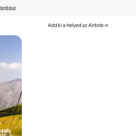
lenítése
Add ki a helyed az Airbnb-n
et.